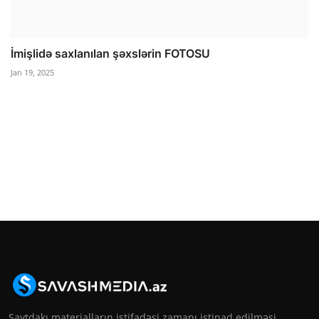
İmişlidə saxlanılan şəxslərin FOTOSU
Jan 19, 2025
Saytdakı materialların istifadəsi zamanı istinad edilməsi