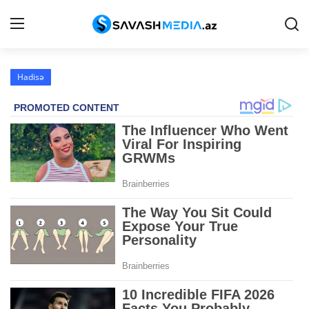
Hadisə
Reklam
Gündəm
Haqqımızda
Əlaqə
Peşə etikası
Siyasət
İqtisadiyyat
Hadisə