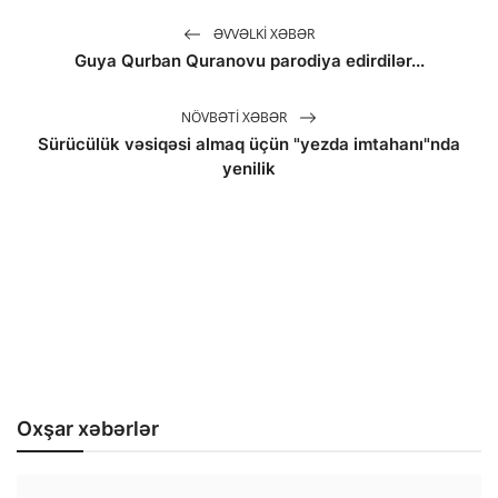
ƏVVƏLKI XƏBƏR
Guya Qurban Quranovu parodiya edirdilər...
NÖVBƏTI XƏBƏR
Sürücülük vəsiqəsi almaq üçün "yezda imtahanı"nda
yenilik
Oxşar xəbərlər