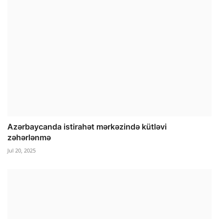
Azərbaycanda istirahət mərkəzində kütləvi
zəhərlənmə
Jul 20, 2025