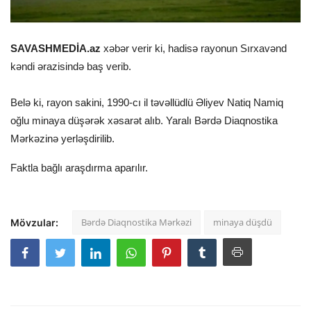
SAVASHMEDİA.az
xəbər verir ki, hadisə rayonun Sırxavənd
kəndi ərazisində baş verib.
Belə ki, rayon sakini, 1990-cı il təvəllüdlü Əliyev Natiq Namiq
oğlu minaya düşərək xəsarət alıb. Yaralı Bərdə Diaqnostika
Mərkəzinə yerləşdirilib.
Faktla bağlı araşdırma aparılır.
Bərdə Diaqnostika Mərkəzi
minaya düşdü
Mövzular: