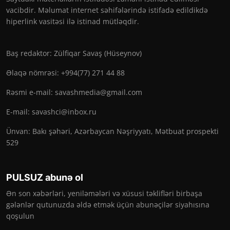
vacibdir. Məlumat internet səhifələrində istifadə edildikdə
hiperlink vasitəsi ilə istinad mütləqdir.
Baş redaktor: Zülfiqar Savaş (Hüseynov)
Əlaqə nömrəsi: +994(77) 271 44 88
Rəsmi e-mail:
savashmedia@gmail.com
E-mail:
savashci@inbox.ru
Ünvan: Bakı şəhəri, Azərbaycan Nəşriyyatı, Mətbuat prospekti
529
PULSUZ abunə ol
Ən son xəbərləri, yeniləmələri və xüsusi təklifləri birbaşa
gələnlər qutunuzda əldə etmək üçün abunəçilər siyahısına
qoşulun