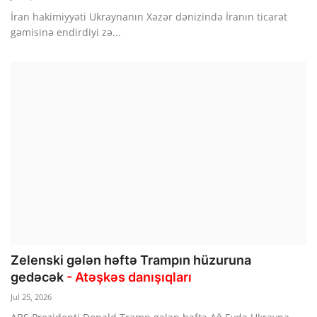
İran hakimiyyəti Ukraynanın Xəzər dənizində İranın ticarət
gəmisinə endirdiyi zə...
Zelenski gələn həftə Trampın hüzuruna
gedəcək
- Atəşkəs danışıqları
Jul 25, 2026