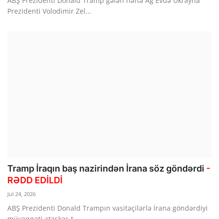
ABŞ Prezidenti Donald Tramp gələn həftə Ağ Evdə Ukrayna
Prezidenti Volodimir Zel...
Tramp İraqın baş nazirindən İrana söz göndərdi
-
RƏDD EDİLDİ
Jul 24, 2026
ABŞ Prezidenti Donald Trampın vasitəçilərlə İrana göndərdiyi
müvəqqəti atəşkəs t...