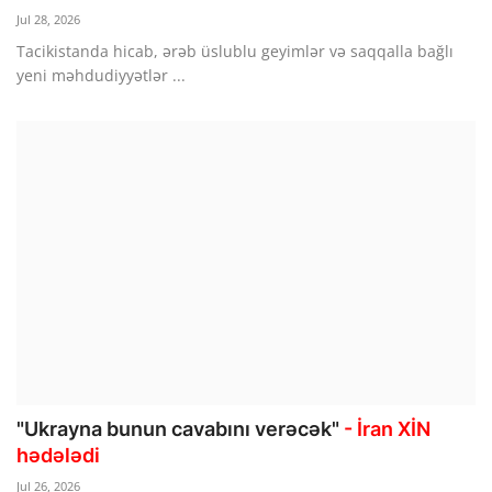
Jul 28, 2026
Tacikistanda hicab, ərəb üslublu geyimlər və saqqalla bağlı
yeni məhdudiyyətlər ...
"Ukrayna bunun cavabını verəcək"
- İran XİN
hədələdi
Jul 26, 2026