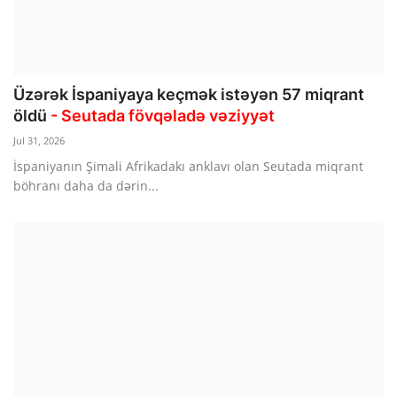
Üzərək İspaniyaya keçmək istəyən 57 miqrant
öldü
- Seutada fövqəladə vəziyyət
Jul 31, 2026
İspaniyanın Şimali Afrikadakı anklavı olan Seutada miqrant
böhranı daha da dərin...