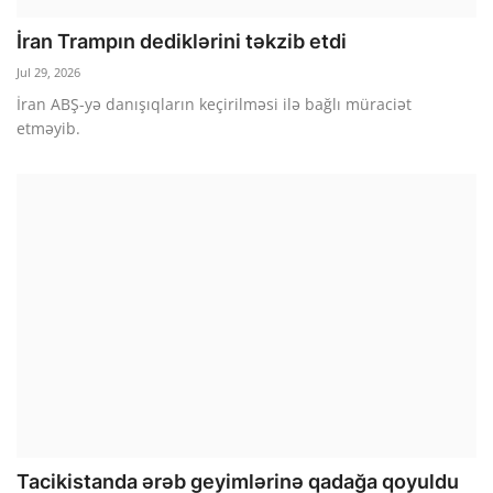
İran Trampın dediklərini təkzib etdi
Jul 29, 2026
İran ABŞ-yə danışıqların keçirilməsi ilə bağlı müraciət
etməyib.
Tacikistanda ərəb geyimlərinə qadağa qoyuldu