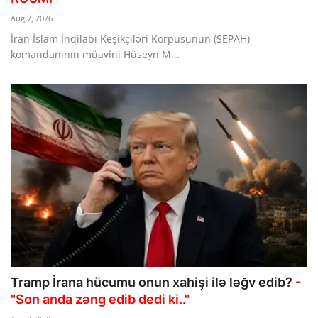
Aug 7, 2026
Dünya
İran İslam İnqilabı Keşikçiləri Korpusunun (SEPAH)
Cəmiyyət
komandanının müavini Hüseyn M...
İdman
Kriminal
Mövqe
Maraqlı
Sağlıq
Digər
Tramp İrana hücumu onun xahişi ilə ləğv edib?
-
"Son anda zəng edib dedi ki.."