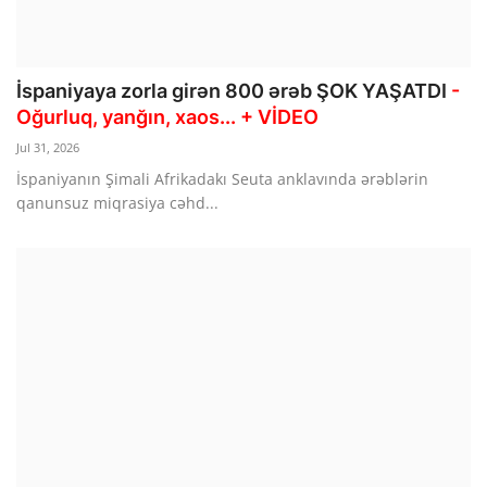
İspaniyaya zorla girən 800 ərəb ŞOK YAŞATDI
-
Oğurluq, yanğın, xaos... + VİDEO
Jul 31, 2026
İspaniyanın Şimali Afrikadakı Seuta anklavında ərəblərin
qanunsuz miqrasiya cəhd...