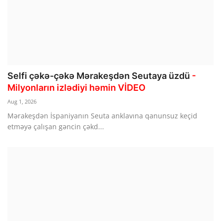
Selfi çəkə-çəkə Mərakeşdən Seutaya üzdü
-
Milyonların izlədiyi həmin VİDEO
Aug 1, 2026
Mərakeşdən İspaniyanın Seuta anklavına qanunsuz keçid
etməyə çalışan gəncin çəkd...