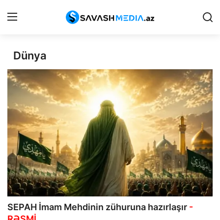
Dünya
Haqqımızda
Əlaqə
Peşə etikası
Reklam
Gündəm
Siyasət
İqtisadiyyat
SEPAH İmam Mehdinin zühuruna hazırlaşır
-
Hadisə
RƏSMİ