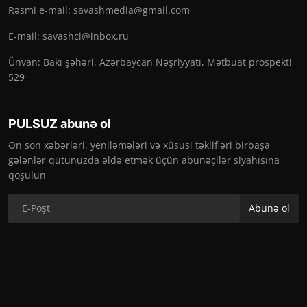
Rəsmi e-mail:
savashmedia@gmail.com
E-mail:
savashci@inbox.ru
Ünvan: Bakı şəhəri, Azərbaycan Nəşriyyatı, Mətbuat prospekti
529
PULSUZ abunə ol
Ən son xəbərləri, yeniləmələri və xüsusi təklifləri birbaşa
gələnlər qutunuzda əldə etmək üçün abunəçilər siyahısına
qoşulun
Abunə ol