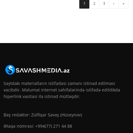
1
2
3
›
»
Saytdakı materialların istifadəsi zamanı istinad edilməsi
vacibdir. Məlumat internet səhifələrində istifadə edildikdə
hiperlink vasitəsi ilə istinad mütləqdir.
Baş redaktor: Zülfiqar Savaş (Hüseynov)
Əlaqə nömrəsi: +994(77) 271 44 88