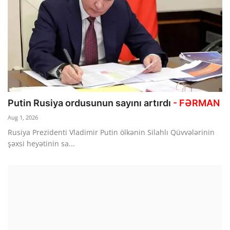
Putin Rusiya ordusunun sayını artırdı
- FƏRMAN
Aug 1, 2026
Rusiya Prezidenti Vladimir Putin ölkənin Silahlı Qüvvələrinin
şəxsi heyətinin sa...