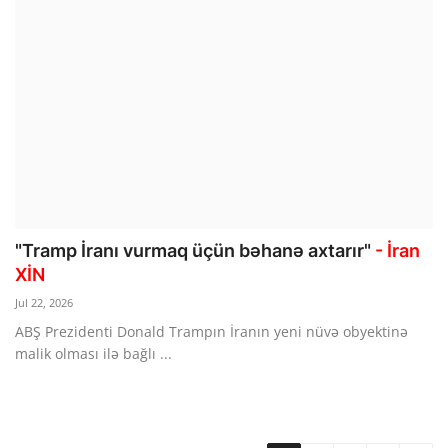
"Tramp İranı vurmaq üçün bəhanə axtarır"
- İran
XİN
Jul 22, 2026
ABŞ Prezidenti Donald Trampın İranın yeni nüvə obyektinə
malik olması ilə bağlı ...