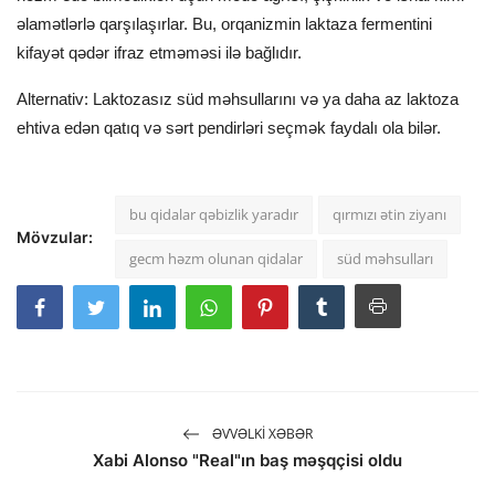
əlamətlərlə qarşılaşırlar. Bu, orqanizmin laktaza fermentini
kifayət qədər ifraz etməməsi ilə bağlıdır.
Alternativ: Laktozasız süd məhsullarını və ya daha az laktoza
ehtiva edən qatıq və sərt pendirləri seçmək faydalı ola bilər.
bu qidalar qəbizlik yaradır
qırmızı ətin ziyanı
Mövzular:
gecm həzm olunan qidalar
süd məhsulları
ƏVVƏLKI XƏBƏR
Xabi Alonso "Real"ın baş məşqçisi oldu