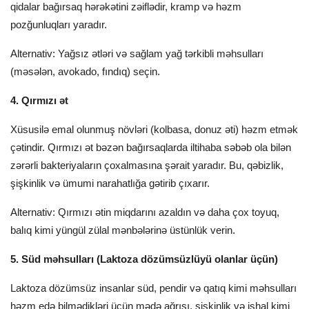
qidalar bağırsaq hərəkətini zəiflədir, kramp və həzm
pozğunluqları yaradır.
Alternativ: Yağsız ətləri və sağlam yağ tərkibli məhsulları
(məsələn, avokado, fındıq) seçin.
4. Qırmızı ət
Xüsusilə emal olunmuş növləri (kolbasa, donuz əti) həzm etmək
çətindir. Qırmızı ət bəzən bağırsaqlarda iltihaba səbəb ola bilən
zərərli bakteriyaların çoxalmasına şərait yaradır. Bu, qəbizlik,
şişkinlik və ümumi narahatlığa gətirib çıxarır.
Alternativ: Qırmızı ətin miqdarını azaldın və daha çox toyuq,
balıq kimi yüngül zülal mənbələrinə üstünlük verin.
5. Süd məhsulları (Laktoza dözümsüzlüyü olanlar üçün)
Laktoza dözümsüz insanlar süd, pendir və qatıq kimi məhsulları
həzm edə bilmədikləri üçün mədə ağrısı, şişkinlik və ishal kimi