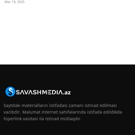
Mar 19, 2025
Saytdakı materialların istifadəsi zamanı istinad edilməsi
vacibdir. Məlumat internet səhifələrində istifadə edildikdə
hiperlink vasitəsi ilə istinad mütləqdir.