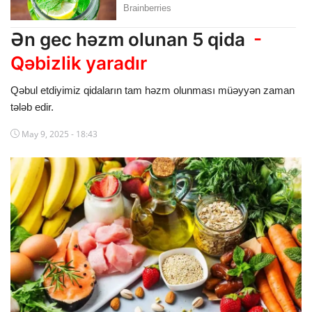
Dünya
Ən gec həzm olunan 5 qida
-
Cəmiyyət
Qəbizlik yaradır
İdman
Qəbul etdiyimiz qidaların tam həzm olunması müəyyən zaman
tələb edir.
Kriminal
May 9, 2025 - 18:43
Mövqe
Maraqlı
Sağlıq
Digər