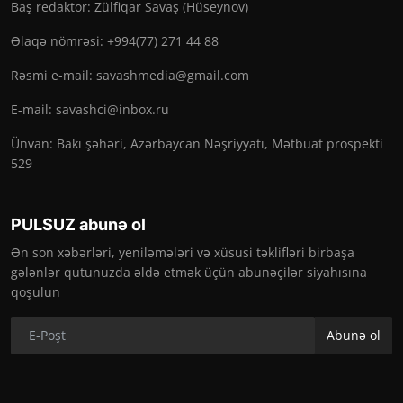
Baş redaktor: Zülfiqar Savaş (Hüseynov)
Əlaqə nömrəsi: +994(77) 271 44 88
Rəsmi e-mail:
savashmedia@gmail.com
E-mail:
savashci@inbox.ru
Ünvan: Bakı şəhəri, Azərbaycan Nəşriyyatı, Mətbuat prospekti
529
PULSUZ abunə ol
Ən son xəbərləri, yeniləmələri və xüsusi təklifləri birbaşa
gələnlər qutunuzda əldə etmək üçün abunəçilər siyahısına
qoşulun
Abunə ol