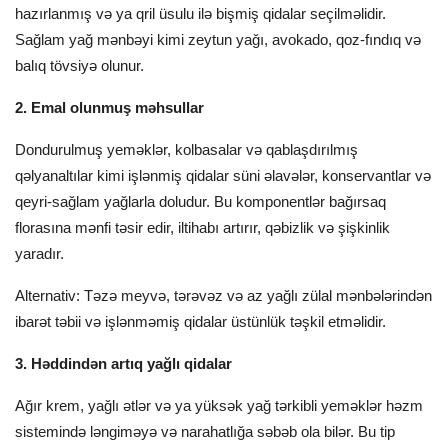
hazırlanmış və ya qril üsulu ilə bişmiş qidalar seçilməlidir.
Sağlam yağ mənbəyi kimi zeytun yağı, avokado, qoz-fındıq və
balıq tövsiyə olunur.
2. Emal olunmuş məhsullar
Dondurulmuş yeməklər, kolbasalar və qablaşdırılmış
qəlyanaltılar kimi işlənmiş qidalar süni əlavələr, konservantlar və
qeyri-sağlam yağlarla doludur. Bu komponentlər bağırsaq
florasına mənfi təsir edir, iltihabı artırır, qəbizlik və şişkinlik
yaradır.
Alternativ: Təzə meyvə, tərəvəz və az yağlı zülal mənbələrindən
ibarət təbii və işlənməmiş qidalar üstünlük təşkil etməlidir.
3. Həddindən artıq yağlı qidalar
Ağır krem, yağlı ətlər və ya yüksək yağ tərkibli yeməklər həzm
sistemində ləngiməyə və narahatlığa səbəb ola bilər. Bu tip