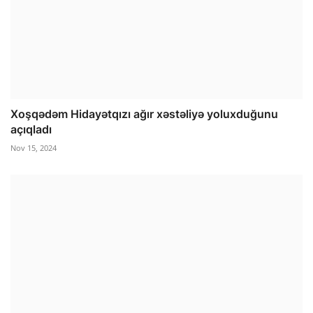
Xoşqədəm Hidayətqızı ağır xəstəliyə yoluxduğunu
açıqladı
Nov 15, 2024