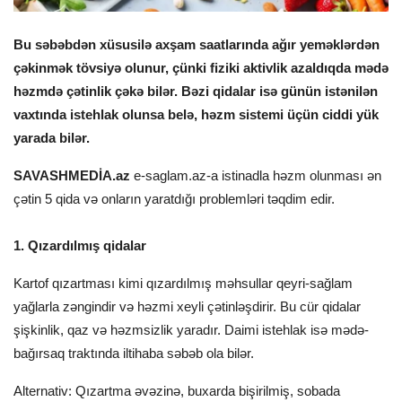
Bu səbəbdən xüsusilə axşam saatlarında ağır yeməklərdən
çəkinmək tövsiyə olunur, çünki fiziki aktivlik azaldıqda mədə
həzmdə çətinlik çəkə bilər. Bəzi qidalar isə günün istənilən
vaxtında istehlak olunsa belə, həzm sistemi üçün ciddi yük
yarada bilər.
SAVASHMEDİA.az
e-saglam.az-a istinadla həzm olunması ən
çətin 5 qida və onların yaratdığı problemləri təqdim edir.
1. Qızardılmış qidalar
Kartof qızartması kimi qızardılmış məhsullar qeyri-sağlam
yağlarla zəngindir və həzmi xeyli çətinləşdirir. Bu cür qidalar
şişkinlik, qaz və həzmsizlik yaradır. Daimi istehlak isə mədə-
bağırsaq traktında iltihaba səbəb ola bilər.
Alternativ: Qızartma əvəzinə, buxarda bişirilmiş, sobada