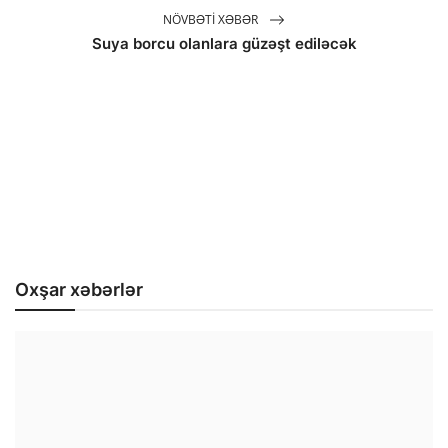
NÖVBƏTI XƏBƏR
Suya borcu olanlara güzəşt ediləcək
Oxşar xəbərlər