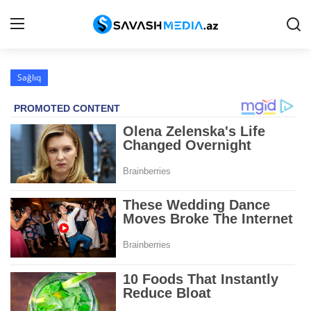
Sağlıq
Haqqımızda
Əlaqə
Peşə etikası
Reklam
Gündəm
Siyasət
İqtisadiyyat
Hadisə