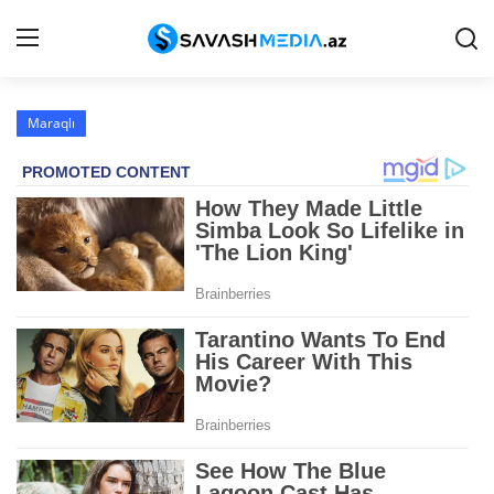
Maraqlı
Haqqımızda
Əlaqə
Peşə etikası
Reklam
Gündəm
Siyasət
İqtisadiyyat
Hadisə