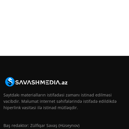
Saytdakı materialların istifadəsi zamanı istinad edilməsi
vacibdir. Məlumat internet səhifələrində istifadə edildikdə
hiperlink vasitəsi ilə istinad mütləqdir.
Baş redaktor: Zülfiqar Savaş (Hüseynov)