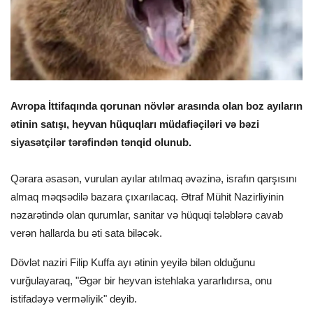
Avropa İttifaqında qorunan növlər arasında olan boz ayıların
ətinin satışı, heyvan hüquqları müdafiəçiləri və bəzi
siyasətçilər tərəfindən tənqid olunub.
Qərara əsasən, vurulan ayılar atılmaq əvəzinə, israfın qarşısını
almaq məqsədilə bazara çıxarılacaq. Ətraf Mühit Nazirliyinin
nəzarətində olan qurumlar, sanitar və hüquqi tələblərə cavab
verən hallarda bu əti sata biləcək.
Dövlət naziri Filip Kuffa ayı ətinin yeyilə bilən olduğunu
vurğulayaraq, "Əgər bir heyvan istehlaka yararlıdırsa, onu
istifadəyə verməliyik" deyib.