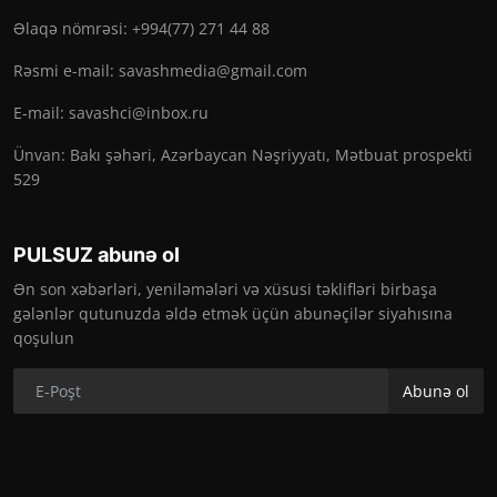
Əlaqə nömrəsi: +994(77) 271 44 88
Rəsmi e-mail:
savashmedia@gmail.com
E-mail:
savashci@inbox.ru
Ünvan: Bakı şəhəri, Azərbaycan Nəşriyyatı, Mətbuat prospekti
529
PULSUZ abunə ol
Ən son xəbərləri, yeniləmələri və xüsusi təklifləri birbaşa
gələnlər qutunuzda əldə etmək üçün abunəçilər siyahısına
qoşulun
Abunə ol