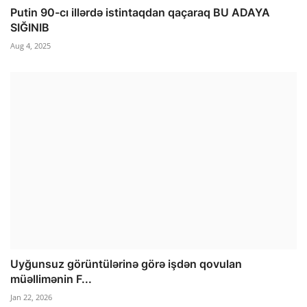
Putin 90-cı illərdə istintaqdan qaçaraq BU ADAYA
SIĞINIB
Aug 4, 2025
Uyğunsuz görüntülərinə görə işdən qovulan
müəllimənin F...
Jan 22, 2026