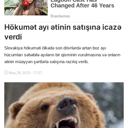
Dünya
Cəmiyyət
Hökumət ayı ətinin satışına icazə
İdman
verdi
Kriminal
Slovakiya hökuməti ölkədə son dövrlərdə artan boz ayı
hücumları səbəbilə ayıların bir qisminin vurulmasına və onların
Mövqe
ətinin müəyyən şərtlərlə satışına razılıq verib.
Maraqlı
May 28, 2025 - 17:27
Sağlıq
Digər