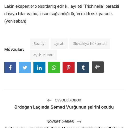
Lakin ekspertlər xəbərdarlıq edir ki, ayı əti "Trichinella" paraziti
daşıya bilər və bu, insan sağlamlığı üçün ciddi risk yaradır.
(yenisabah)
Boz ayı
ayı əti
Slovakiya hökuməti
Mövzular:
ayı hücumu
ƏVVƏLKI XƏBƏR
Ərdoğan Laçında Səməd Vurğunun şeirini oxudu
NÖVBƏTI XƏBƏR