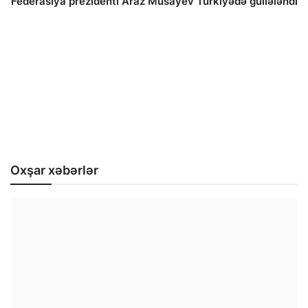
Federasiya prezidenti Araz Musayev Türkiyədə güllələndi
Oxşar xəbərlər