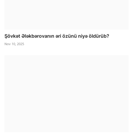
Şövkət Ələkbərovanın əri özünü niyə öldürüb?
Nov 10, 2025