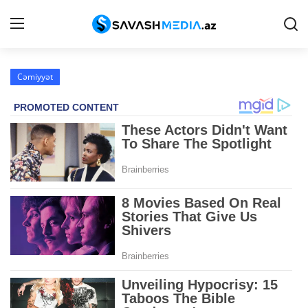
Cəmiyyət
Reklam
Gündəm
Haqqımızda
Əlaqə
Peşə etikası
Siyasət
İqtisadiyyat
Hadisə