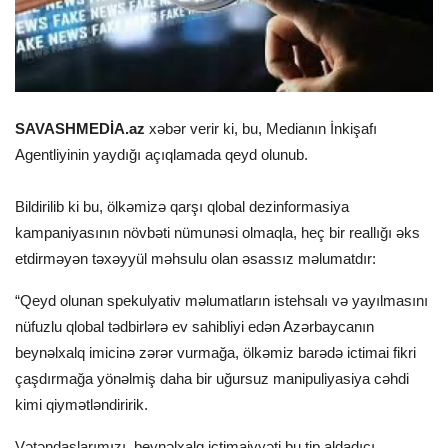
SAVASHMEDİA.az
xəbər verir ki, bu, Medianın İnkişafı
Agentliyinin yaydığı açıqlamada qeyd olunub.
Bildirilib ki bu, ölkəmizə qarşı qlobal dezinformasiya
kampaniyasının növbəti nümunəsi olmaqla, heç bir reallığı əks
etdirməyən təxəyyül məhsulu olan əsassız məlumatdır:
“Qeyd olunan spekulyativ məlumatların istehsalı və yayılmasını
nüfuzlu qlobal tədbirlərə ev sahibliyi edən Azərbaycanın
beynəlxalq imicinə zərər vurmağa, ölkəmiz barədə ictimai fikri
çaşdırmağa yönəlmiş daha bir uğursuz manipuliyasiya cəhdi
kimi qiymətləndiririk.
Vətəndaşlarımızı, beynəlxalq ictimaiyyəti bu tip aldadıcı