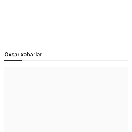
Oxşar xəbərlər