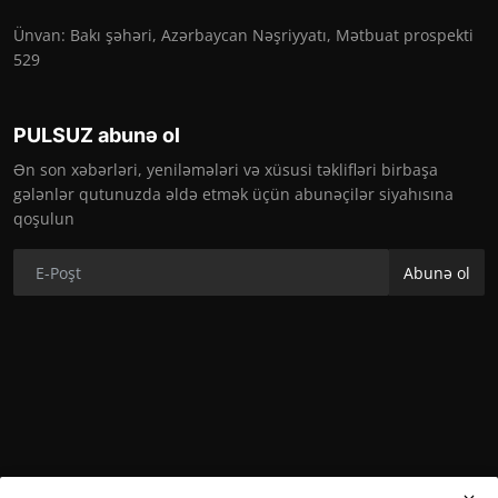
Ünvan: Bakı şəhəri, Azərbaycan Nəşriyyatı, Mətbuat prospekti
529
PULSUZ abunə ol
Ən son xəbərləri, yeniləmələri və xüsusi təklifləri birbaşa
gələnlər qutunuzda əldə etmək üçün abunəçilər siyahısına
qoşulun
Abunə ol