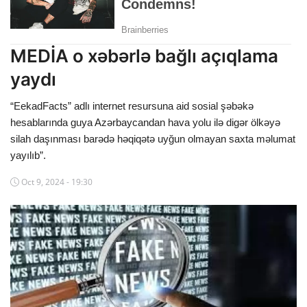
Dünya
Cəmiyyət
MEDİA o xəbərlə bağlı açıqlama
yaydı
İdman
“EekadFacts” adlı internet resursuna aid sosial şəbəkə
Kriminal
hesablarında guya Azərbaycandan hava yolu ilə digər ölkəyə
silah daşınması barədə həqiqətə uyğun olmayan saxta məlumat
Mövqe
yayılıb”.
Maraqlı
Oct 9, 2024 - 19:30
Sağlıq
Digər