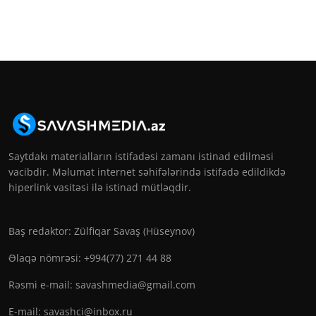
Saytdakı materialların istifadəsi zamanı istinad edilməsi
vacibdir. Məlumat internet səhifələrində istifadə edildikdə
hiperlink vasitəsi ilə istinad mütləqdir.
Baş redaktor: Zülfiqar Savaş (Hüseynov)
Əlaqə nömrəsi: +994(77) 271 44 88
Rəsmi e-mail:
savashmedia@gmail.com
E-mail:
savashci@inbox.ru