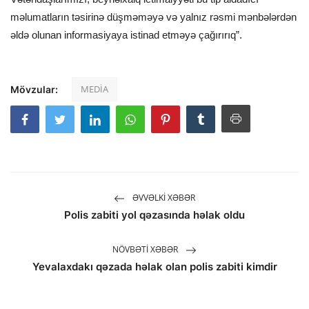
məlumatların təsirinə düşməməyə və yalnız rəsmi mənbələrdən
əldə olunan informasiyaya istinad etməyə çağırırıq”.
MEDİA
Mövzular:
ƏVVƏLKI XƏBƏR
Polis zabiti yol qəzasında həlak oldu
NÖVBƏTI XƏBƏR
Yevalaxdakı qəzada həlak olan polis zabiti kimdir