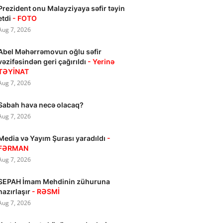
Prezident onu Malayziyaya səfir təyin
etdi
- FOTO
Aug 7, 2026
Abel Məhərrəmovun oğlu səfir
vəzifəsindən geri çağırıldı
- Yerinə
TƏYİNAT
Aug 7, 2026
Sabah hava necə olacaq?
Aug 7, 2026
Media və Yayım Şurası yaradıldı
-
FƏRMAN
Aug 7, 2026
SEPAH İmam Mehdinin zühuruna
hazırlaşır
- RƏSMİ
Aug 7, 2026