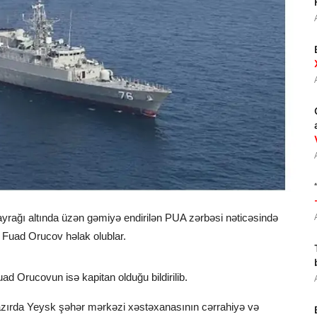
ayrağı altında üzən gəmiyə endirilən PUA zərbəsi nəticəsində
Fuad Orucov həlak olublar.
 Orucovun isə kapitan olduğu bildirilib.
hazırda Yeysk şəhər mərkəzi xəstəxanasının cərrahiyə və