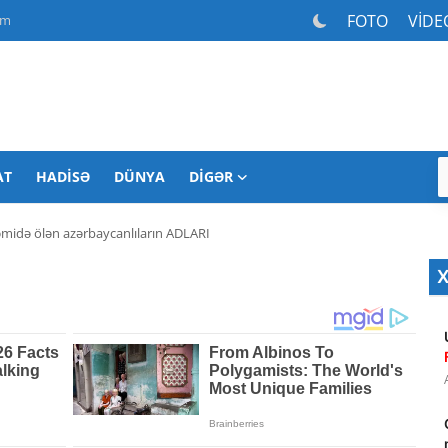
FOTO
VİDE
am
AT
HADISƏ
DÜNYA
DIGƏR
midə ölən azərbaycanlıların ADLARI
X