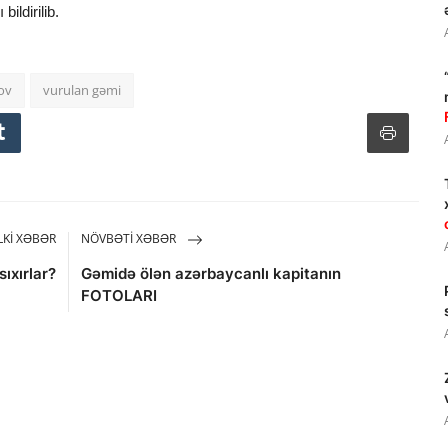
ildirilib.
ov
vurulan gəmi
KI XƏBƏR
NÖVBƏTI XƏBƏR
ıxırlar?
Gəmidə ölən azərbaycanlı kapitanın
FOTOLARI