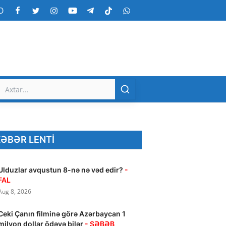
O
ƏBƏR LENTI
Ulduzlar avqustun 8-nə nə vəd edir?
-
FAL
Aug 8, 2026
Ceki Çanın filminə görə Azərbaycan 1
milyon dollar ödəyə bilər
- SƏBƏB