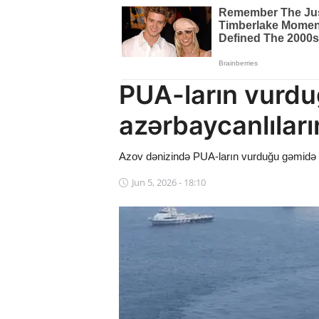
Dünya
Cəmiyyət
İdman
PUA-ların vurdu
Kriminal
azərbaycanlılar
Mövqe
Azov dənizində PUA-ların vurduğu gəmidə h
Maraqlı
Jun 5, 2026 - 18:10
Sağlıq
Digər