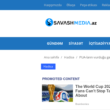
Haqqımızda
Əlaqə
Peşə etikası
Rekl
Haqqımızda
Əlaqə
GÜNDƏM
SIYASƏT
İQTISADIYY
Peşə etikası
Ana səhifə
Hadisə
PUA-ların vurduğu gə
Reklam
Hadisə
Gündəm
Siyasət
İqtisadiyyat
Hadisə