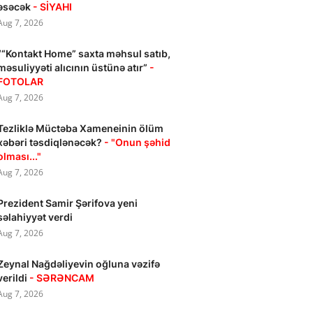
əsəcək
- SİYAHI
Aug 7, 2026
““Kontakt Home” saxta məhsul satıb,
məsuliyyəti alıcının üstünə atır”
-
FOTOLAR
Aug 7, 2026
Tezliklə Müctəba Xameneinin ölüm
xəbəri təsdiqlənəcək?
- "Onun şəhid
olması..."
Aug 7, 2026
Prezident Samir Şərifova yeni
səlahiyyət verdi
Aug 7, 2026
Zeynal Nağdəliyevin oğluna vəzifə
verildi
- SƏRƏNCAM
Aug 7, 2026