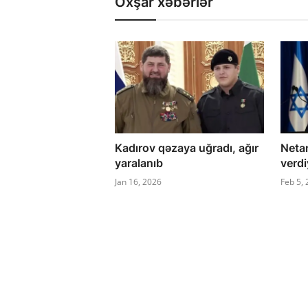
Oxşar xəbərlər
Kadırov qəzaya uğradı, ağır
Neta
yaralanıb
verdi
Jan 16, 2026
Feb 5,