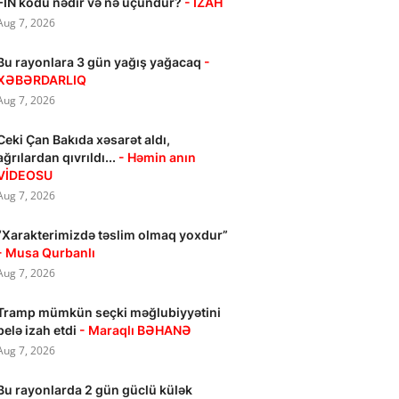
FİN kodu nədir və nə üçündür?
- İZAH
Aug 7, 2026
Bu rayonlara 3 gün yağış yağacaq
-
XƏBƏRDARLIQ
Aug 7, 2026
Ceki Çan Bakıda xəsarət aldı,
ağrılardan qıvrıldı...
- Həmin anın
VİDEOSU
Aug 7, 2026
“Xarakterimizdə təslim olmaq yoxdur”
- Musa Qurbanlı
Aug 7, 2026
Tramp mümkün seçki məğlubiyyətini
belə izah etdi
- Maraqlı BƏHANƏ
Aug 7, 2026
Bu rayonlarda 2 gün güclü külək