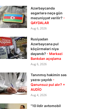
Azərbaycanda
əsgərlərə neçə gün
məzuniyyət verilir?
-
QAYDALAR
Aug 6, 2026
Rusiyadan
Azərbaycana pul
köçürmələri niyə
dayanıb?
- Mərkəzi
Bankdan açıqlama
Aug 6, 2026
Tanınmış həkimin səs
yazısı yayıldı
-
Qanunsuz pul alır? +
AUDİO
Aug 4, 2026
"10 ildir avtomobil