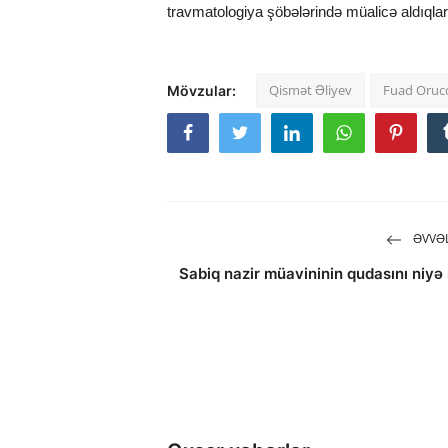
travmatologiya şöbələrində müalicə aldıqları b
Qismət Əliyev
Fuad Oruc
Mövzular:
ƏVVƏL
Sabiq nazir müavininin qudasını niyə s