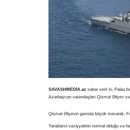
SAVASHMEDİA.az
xəbər verir ki, Palau b
Azərbaycan vətəndaşları Qismət Əliyev və 
Qismət Əliyevin gəmidə böyük mexanik, Fuad
Yaralıların vəziyyətinin normal olduğu və 