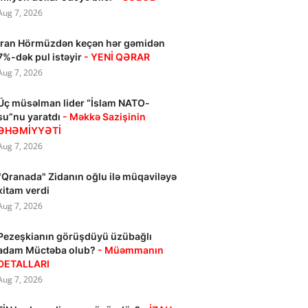
Aug 7, 2026
İran Hörmüzdən keçən hər gəmidən
7%-dək pul istəyir
- YENİ QƏRAR
Aug 7, 2026
Üç müsəlman lider “İslam NATO-
su”nu yaratdı
- Məkkə Sazişinin
ƏHƏMİYYƏTİ
Aug 7, 2026
"Qranada" Zidanın oğlu ilə müqaviləyə
xitam verdi
Aug 7, 2026
Pezeşkianın görüşdüyü üzübağlı
adam Müctəba olub?
- Müəmmanın
DETALLARI
Aug 7, 2026