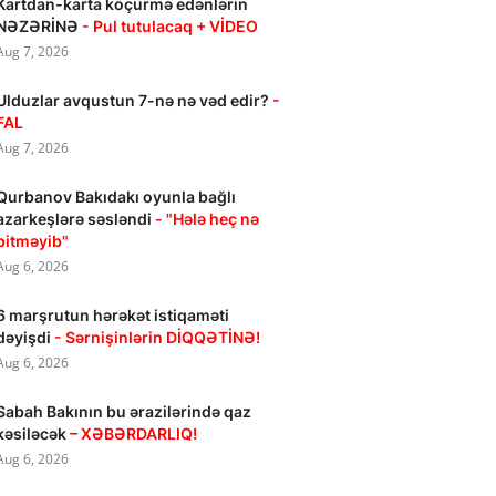
Kartdan-karta köçürmə edənlərin
NƏZƏRİNƏ
- Pul tutulacaq + VİDEO
Aug 7, 2026
Ulduzlar avqustun 7-nə nə vəd edir?
-
FAL
Aug 7, 2026
Qurbanov Bakıdakı oyunla bağlı
azarkeşlərə səsləndi
- "Hələ heç nə
bitməyib"
Aug 6, 2026
6 marşrutun hərəkət istiqaməti
dəyişdi
- Sərnişinlərin DİQQƏTİNƏ!
Aug 6, 2026
Sabah Bakının bu ərazilərində qaz
kəsiləcək
– XƏBƏRDARLIQ!
Aug 6, 2026