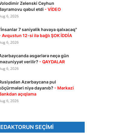
Volodimir Zelenski Ceyhun
Bayramovu qəbul etdi
- VİDEO
Aug 6, 2026
"İnsanlar 7 saniyəlik havaya qalxacaq"
- Avqustun 12-si ilə bağlı ŞOK İDDİA
Aug 6, 2026
Azərbaycanda əsgərlərə neçə gün
məzuniyyət verilir?
- QAYDALAR
Aug 6, 2026
Rusiyadan Azərbaycana pul
köçürmələri niyə dayanıb?
- Mərkəzi
Bankdan açıqlama
Aug 6, 2026
REDAKTORUN SEÇIMI