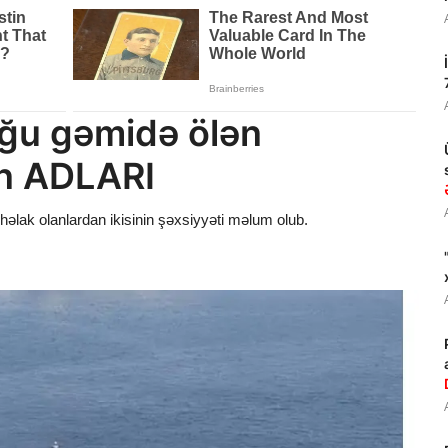
ğu gəmidə ölən
ın ADLARI
əlak olanlardan ikisinin şəxsiyyəti məlum olub.