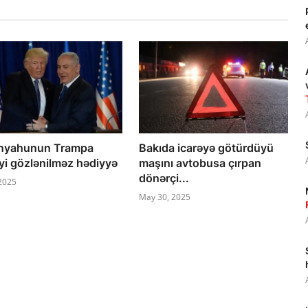
nyahunun Trampa
Bakıda icarəyə götürdüyü
yi gözlənilməz hədiyyə
maşını avtobusa çırpan
dönərçi...
 2025
May 30, 2025