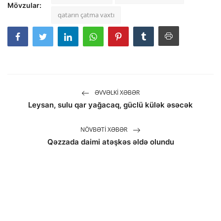
Mövzular:
qatarın çatma vaxtı
ƏVVƏLKI XƏBƏR
Leysan, sulu qar yağacaq, güclü külək əsəcək
NÖVBƏTI XƏBƏR
Qəzzada daimi atəşkəs əldə olundu