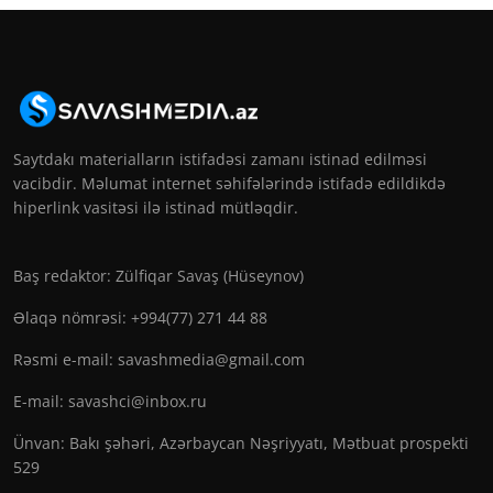
Saytdakı materialların istifadəsi zamanı istinad edilməsi
vacibdir. Məlumat internet səhifələrində istifadə edildikdə
hiperlink vasitəsi ilə istinad mütləqdir.
Baş redaktor: Zülfiqar Savaş (Hüseynov)
Əlaqə nömrəsi: +994(77) 271 44 88
Rəsmi e-mail:
savashmedia@gmail.com
E-mail:
savashci@inbox.ru
Ünvan: Bakı şəhəri, Azərbaycan Nəşriyyatı, Mətbuat prospekti
529