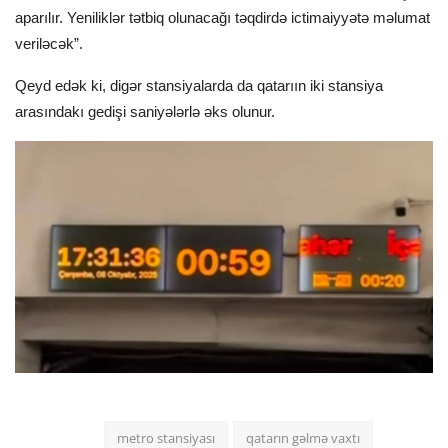
aparılır. Yeniliklər tətbiq olunacağı təqdirdə ictimaiyyətə məlumat
veriləcək”.
Qeyd edək ki, digər stansiyalarda da qatarıın iki stansiya
arasındakı gedişi saniyələrlə əks olunur.
metro stansiyası
qatarın gəlmə vaxtı