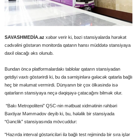
SAVASHMEDİA.az
xəbər verir ki, bəzi stansiyalarda hərəkət
cədvəlini göstərən monitorda qatarın hansı müddətə stansiyaya
daxil olacağı əks olunub.
Bundan öncə platformalardakı tablolar qatarın stansiyadan
getdiyi vaxtı göstərirdi ki, bu da sərnişinlərə gələcək qatarla bağlı
heç bir məlumat vermirdi. Dünyanın bir çox ölkəsində isə
qatarların stansiyaya neçə dəqiqəyə çatacağını bilmək olur.
“Bakı Metropoliteni” QSC-nin mətbuat xidmətinin rəhbəri
Bəxtiyar Məmmədov deyib ki, bu, hələlik bir stansiyada
“Gənclik” stansiyasında mövcuddur:
“Hazırda interval göstəriciləri ilə bağlı test rejimində bir sıra işlər