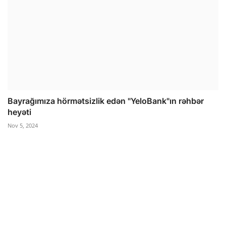
Bayrağımıza hörmətsizlik edən "YeloBank"ın rəhbər
heyəti
Nov 5, 2024