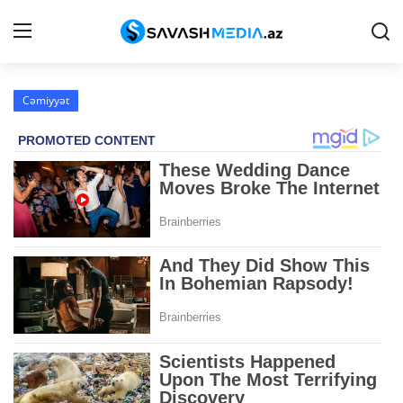
Cəmiyyət
Haqqımızda
Əlaqə
Peşə etikası
Reklam
Gündəm
Siyasət
İqtisadiyyat
Hadisə