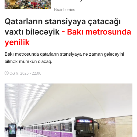
Dünya
Qatarların stansiyaya çatacağı
Cəmiyyət
vaxtı biləcəyik
- Bakı metrosunda
İdman
yenilik
Kriminal
Bakı metrosunda qatarların stansiyaya nə zaman gələcəyini
bilmək mümkün olacaq.
Mövqe
Oct 9, 2025 - 22:06
Maraqlı
Sağlıq
Digər