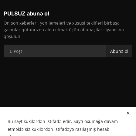
PULSUZ abunə ol
Ən son xəbərləri, yeniləmələri və xüsusi təklifləri birbaşa
gələnlər qutunuzda əldə etmək üçün abunəçilər siyahısına
qoşulun
Abunə ol
Bu sayt kukilərdən istifadə edir. Saytı oxumağa davam
etməklə siz kukilərdən istifadəyə razılaşmış hesab