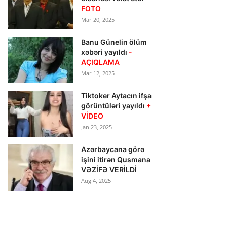
FOTO
Mar 20, 2025
Banu Günelin ölüm
xəbəri yayıldı
-
AÇIQLAMA
Mar 12, 2025
Tiktoker Aytacın ifşa
görüntüləri yayıldı
+
VİDEO
Jan 23, 2025
Azərbaycana görə
işini itirən Qusmana
VƏZİFƏ VERİLDİ
Aug 4, 2025