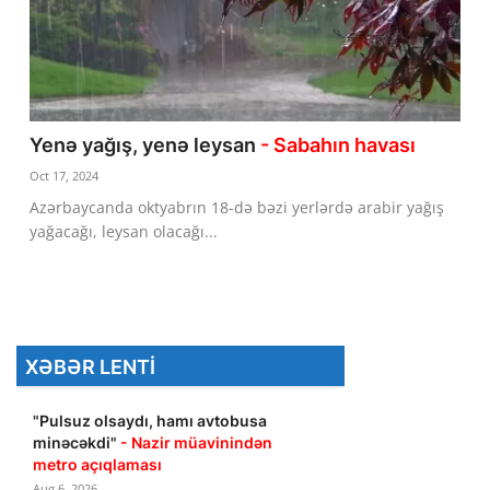
Yenə yağış, yenə leysan
- Sabahın havası
Oct 17, 2024
Azərbaycanda oktyabrın 18-də bəzi yerlərdə arabir yağış
yağacağı, leysan olacağı...
XƏBƏR LENTI
"Pulsuz olsaydı, hamı avtobusa
minəcəkdi"
- Nazir müavinindən
metro açıqlaması
Aug 6, 2026