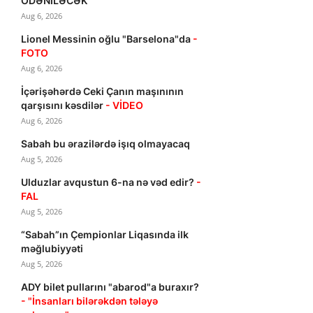
ÖDƏNİLƏCƏK
Aug 6, 2026
Lionel Messinin oğlu "Barselona"da
-
FOTO
Aug 6, 2026
İçərişəhərdə Ceki Çanın maşınının
qarşısını kəsdilər
- VİDEO
Aug 6, 2026
Sabah bu ərazilərdə işıq olmayacaq
Aug 5, 2026
Ulduzlar avqustun 6-na nə vəd edir?
-
FAL
Aug 5, 2026
“Sabah”ın Çempionlar Liqasında ilk
məğlubiyyəti
Aug 5, 2026
ADY bilet pullarını "abarod"a buraxır?
- "İnsanları bilərəkdən tələyə