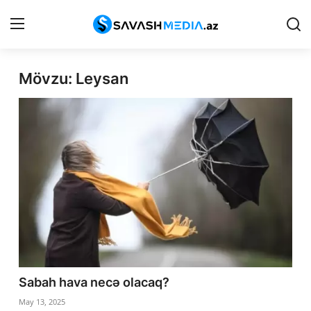
Mövzu: Leysan
Haqqımızda
Əlaqə
Peşə etikası
Reklam
Gündəm
Siyasət
İqtisadiyyat
Sabah hava necə olacaq?
Hadisə
May 13, 2025