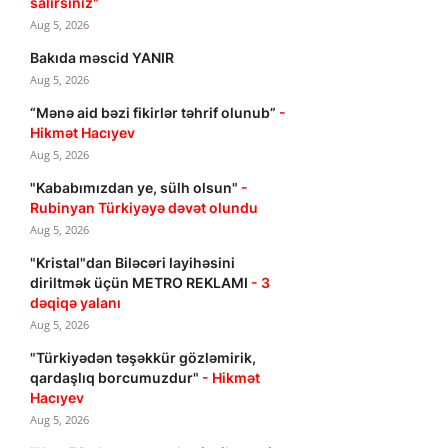
salırsınız"
Aug 5, 2026
Bakıda məscid YANIR
Aug 5, 2026
“Mənə aid bəzi fikirlər təhrif olunub”
-
Hikmət Hacıyev
Aug 5, 2026
"Kababımızdan ye, sülh olsun"
-
Rubinyan Türkiyəyə dəvət olundu
Aug 5, 2026
"Kristal"dan Biləcəri layihəsini
diriltmək üçün METRO REKLAMI
- 3
dəqiqə yalanı
Aug 5, 2026
"Türkiyədən təşəkkür gözləmirik,
qardaşlıq borcumuzdur"
- Hikmət
Hacıyev
Aug 5, 2026