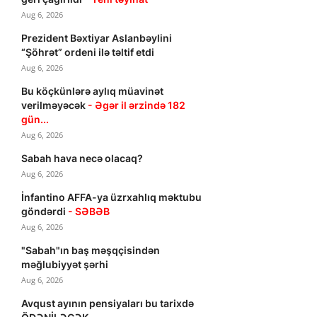
Aug 6, 2026
Prezident Bəxtiyar Aslanbəylini
“Şöhrət” ordeni ilə təltif etdi
Aug 6, 2026
Bu köçkünlərə aylıq müavinət
verilməyəcək
- Əgər il ərzində 182
gün...
Aug 6, 2026
Sabah hava necə olacaq?
Aug 6, 2026
İnfantino AFFA-ya üzrxahlıq məktubu
göndərdi
- SƏBƏB
Aug 6, 2026
"Sabah"ın baş məşqçisindən
məğlubiyyət şərhi
Aug 6, 2026
Avqust ayının pensiyaları bu tarixdə