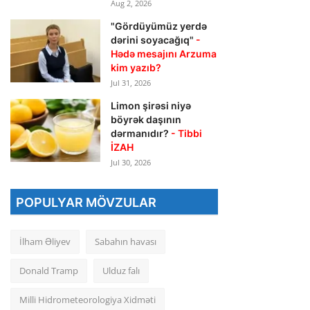
Aug 2, 2026
"Gördüyümüz yerdə
dərini soyacağıq"
-
Hədə mesajını Arzuma
kim yazıb?
Jul 31, 2026
Limon şirəsi niyə
böyrək daşının
dərmanıdır?
- Tibbi
İZAH
Jul 30, 2026
POPULYAR MÖVZULAR
İlham Əliyev
Sabahın havası
Donald Tramp
Ulduz falı
Milli Hidrometeorologiya Xidməti