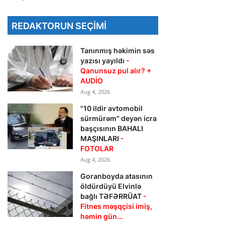
REDAKTORUN SEÇIMI
Tanınmış həkimin səs
yazısı yayıldı
-
Qanunsuz pul alır? +
AUDİO
Aug 4, 2026
"10 ildir avtomobil
sürmürəm" deyən icra
başçısının BAHALI
MAŞINLARI
-
FOTOLAR
Aug 4, 2026
Goranboyda atasının
öldürdüyü Elvinlə
bağlı TƏFƏRRÜAT
-
Fitnes məşqçisi imiş,
həmin gün...