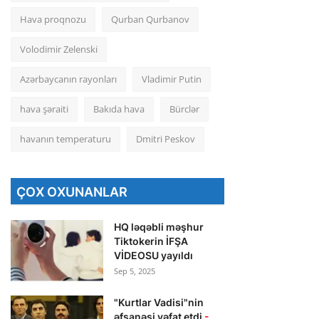
Hava proqnozu
Qurban Qurbanov
Volodimir Zelenski
Azərbaycanın rayonları
Vladimir Putin
hava şəraiti
Bakıda hava
Bürclər
havanın temperaturu
Dmitri Peskov
ÇOX OXUNANLAR
HQ ləqəbli məşhur
Tiktokerin İFŞA
VİDEOSU yayıldı
Sep 5, 2025
"Kurtlar Vadisi"nin
əfsanəsi vəfat etdi
-