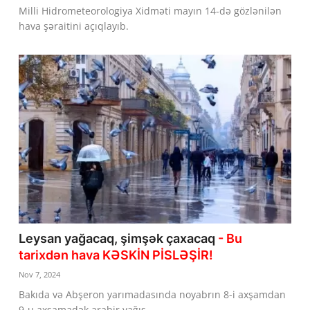
Milli Hidrometeorologiya Xidməti mayın 14-də gözlənilən
Dünya
hava şəraitini açıqlayıb.
Cəmiyyət
İdman
Kriminal
Mövqe
Maraqlı
Sağlıq
Digər
Leysan yağacaq, şimşək çaxacaq
- Bu
tarixdən hava KƏSKİN PİSLƏŞİR!
Nov 7, 2024
Bakıda və Abşeron yarımadasında noyabrın 8-i axşamdan
9-u axşamadək arabir yağış...