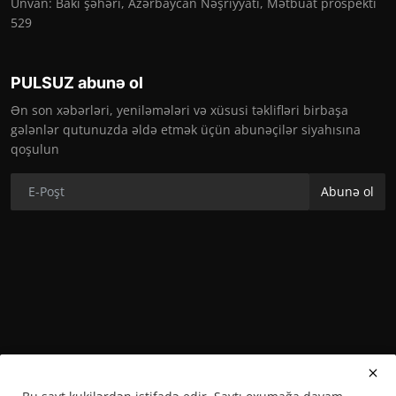
Ünvan: Bakı şəhəri, Azərbaycan Nəşriyyatı, Mətbuat prospekti
529
PULSUZ abunə ol
Ən son xəbərləri, yeniləmələri və xüsusi təklifləri birbaşa
gələnlər qutunuzda əldə etmək üçün abunəçilər siyahısına
qoşulun
Abunə ol