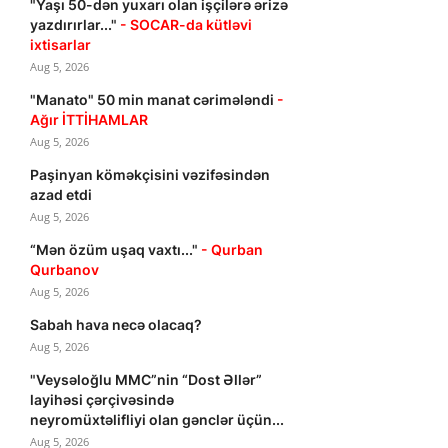
"Yaşı 50-dən yuxarı olan işçilərə ərizə
yazdırırlar..."
- SOCAR-da kütləvi
ixtisarlar
Aug 5, 2026
"Manato" 50 min manat cərimələndi
-
Ağır İTTİHAMLAR
Aug 5, 2026
Paşinyan köməkçisini vəzifəsindən
azad etdi
Aug 5, 2026
“Mən özüm uşaq vaxtı..."
- Qurban
Qurbanov
Aug 5, 2026
Sabah hava necə olacaq?
Aug 5, 2026
"Veysəloğlu MMC”nin “Dost Əllər”
layihəsi çərçivəsində
neyromüxtəlifliyi olan gənclər üçün...
Aug 5, 2026