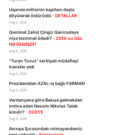
Uqanda millisinin kapitanı daşla
döyülərək öldürüldü
- DETALLAR
Aug 6, 2026
Qənimət Zahid Çingiz Qənizadəyə
niyə təzminat ödədi?
- 2019-cu ildə
NƏ DEMİŞDİ?
Aug 6, 2026
"Turan Tovuz" serbiyalı müdafiəçi
transfer etdi
Aug 6, 2026
Prezidentdən AZAL-la bağlı FƏRMAN
Aug 6, 2026
Vardanyana görə Bakıya gəlməkdən
imtina edən Nassim Nikolas Taleb
kimdir?
- DOSYE
Aug 6, 2026
Avropa Şurasındakı nümayəndəmiz
geri çağırıldı
- Yeni təyinat