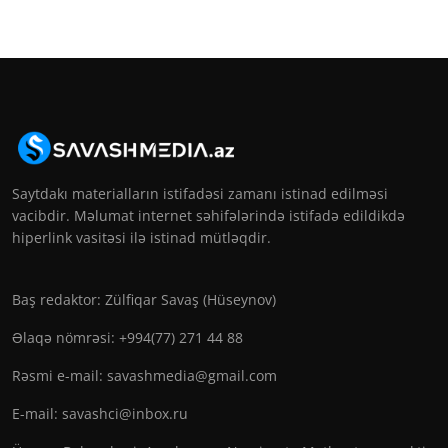
Saytdakı materialların istifadəsi zamanı istinad edilməsi
vacibdir. Məlumat internet səhifələrində istifadə edildikdə
hiperlink vasitəsi ilə istinad mütləqdir.
Baş redaktor: Zülfiqar Savaş (Hüseynov)
Əlaqə nömrəsi: +994(77) 271 44 88
Rəsmi e-mail:
savashmedia@gmail.com
E-mail:
savashci@inbox.ru