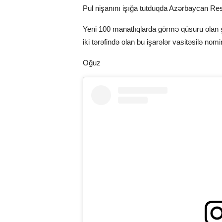
Pul nişanını işığa tutduqda Azərbaycan Re
Yeni 100 manatlıqlarda görmə qüsuru olan şə
iki tərəfində olan bu işarələr vasitəsilə n
Oğuz