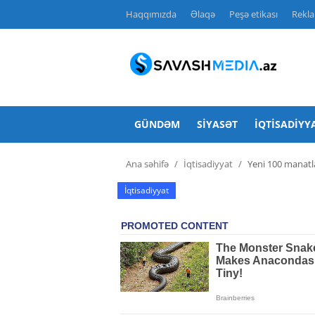
Haqqımızda
Əlaqə
Peşə etikası
Rekl
Haqqımızda
Əlaqə
GÜNDƏM
SIYASƏT
İQTISADIYY
Peşə etikası
Ana səhifə
İqtisadiyyat
Yeni 100 manatla
Reklam
İqtisadiyyat
Gündəm
Siyasət
İqtisadiyyat
Hadisə