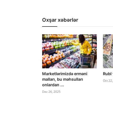
Oxşar xəbərlər
Marketlərimizdə erməni
Rubl 
malları, bu məhsulları
Oct 22
onlardan ...
Dec 26, 2025