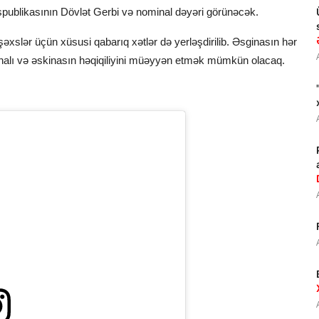
spublikasının Dövlət Gerbi və nominal dəyəri görünəcək.
xslər üçün xüsusi qabarıq xətlər də yerləşdirilib. Əsginasın hər
ominalı və əskinasın həqiqiliyini müəyyən etmək mümkün olacaq.