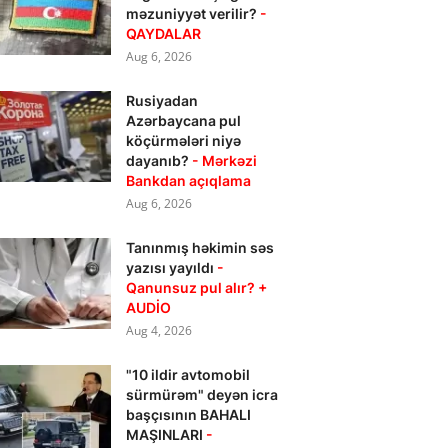
məzuniyyət verilir?
-
QAYDALAR
Aug 6, 2026
Rusiyadan
Azərbaycana pul
köçürmələri niyə
dayanıb?
- Mərkəzi
Bankdan açıqlama
Aug 6, 2026
Tanınmış həkimin səs
yazısı yayıldı
-
Qanunsuz pul alır? +
AUDİO
Aug 4, 2026
"10 ildir avtomobil
sürmürəm" deyən icra
başçısının BAHALI
MAŞINLARI
-