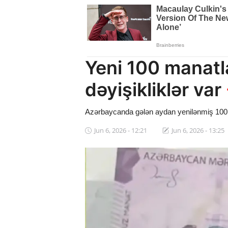
Dünya
Cəmiyyət
İdman
Yeni 100 manatl
Kriminal
dəyişikliklər var
Mövqe
Azərbaycanda gələn aydan yenilənmiş 100 
Maraqlı
Jun 6, 2026 - 12:21
Jun 6, 2026 - 13:25
Sağlıq
Digər