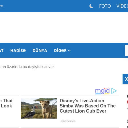
FOTO
VİDE
am
AT
HADISƏ
DÜNYA
DIGƏR
rın üzərində bu dəyişikliklər var
X