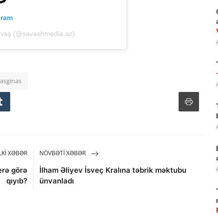
gram
avaş (@savashmedia.az)
 əsginas
KI XƏBƏR
NÖVBƏTI XƏBƏR
erə görə
İlham Əliyev İsveç Kralına təbrik məktubu
qıyıb?
ünvanladı