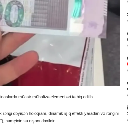
ginaslarda müasir mühafizə elementləri tətbiq edilib.
 rəngi dəyişən holoqram, dinamik işıq effekti yaradan və rəngini
, həmçinin su nişanı daxildir.