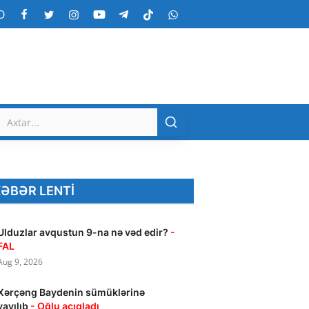
O
ƏBƏR LENTI
Ulduzlar avqustun 9-na nə vəd edir?
-
FAL
Aug 9, 2026
Xərçəng Baydenin sümüklərinə
yayılıb
- Oğlu açıqladı