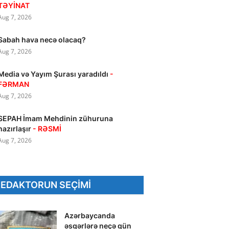
TƏYİNAT
Aug 7, 2026
Sabah hava necə olacaq?
Aug 7, 2026
Media və Yayım Şurası yaradıldı
-
FƏRMAN
Aug 7, 2026
SEPAH İmam Mehdinin zühuruna
hazırlaşır
- RƏSMİ
Aug 7, 2026
REDAKTORUN SEÇIMI
Azərbaycanda
əsgərlərə neçə gün