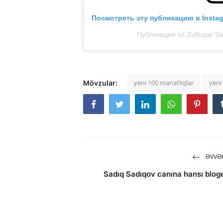
Посмотреть эту публикацию в Insta
Публикация от Zulfuqar S
yeni 100 manatlıqlar
yeni
Mövzular:
ƏVVƏL
Sadıq Sadıqov canına hansı blog