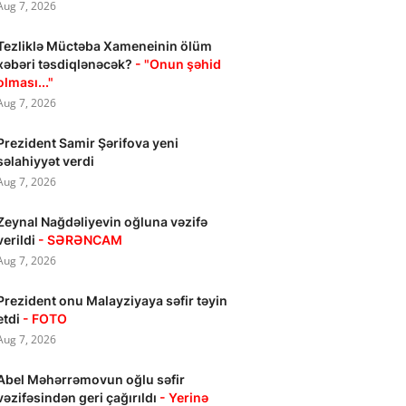
Aug 7, 2026
Tezliklə Müctəba Xameneinin ölüm
xəbəri təsdiqlənəcək?
- "Onun şəhid
olması..."
Aug 7, 2026
Prezident Samir Şərifova yeni
səlahiyyət verdi
Aug 7, 2026
Zeynal Nağdəliyevin oğluna vəzifə
verildi
- SƏRƏNCAM
Aug 7, 2026
Prezident onu Malayziyaya səfir təyin
etdi
- FOTO
Aug 7, 2026
Abel Məhərrəmovun oğlu səfir
vəzifəsindən geri çağırıldı
- Yerinə