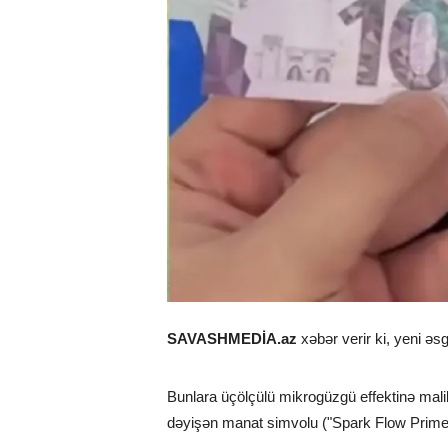
SAVASHMEDİA.az
xəbər verir ki, yeni əs
Bunlara üçölçülü mikrogüzgü effektinə malik
dəyişən manat simvolu ("Spark Flow Prime")