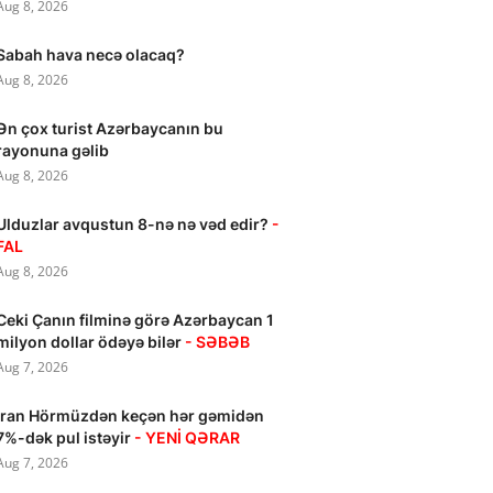
Aug 8, 2026
Sabah hava necə olacaq?
Aug 8, 2026
Ən çox turist Azərbaycanın bu
rayonuna gəlib
Aug 8, 2026
Ulduzlar avqustun 8-nə nə vəd edir?
-
FAL
Aug 8, 2026
Ceki Çanın filminə görə Azərbaycan 1
milyon dollar ödəyə bilər
- SƏBƏB
Aug 7, 2026
İran Hörmüzdən keçən hər gəmidən
7%-dək pul istəyir
- YENİ QƏRAR
Aug 7, 2026