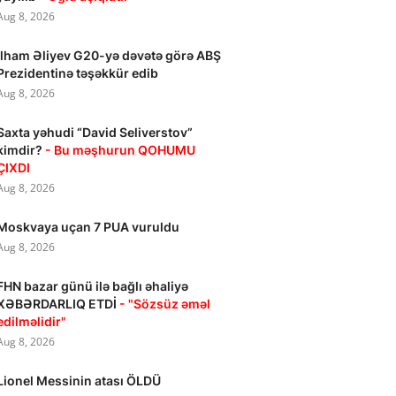
Aug 8, 2026
İlham Əliyev G20-yə dəvətə görə ABŞ
Prezidentinə təşəkkür edib
Aug 8, 2026
Saxta yəhudi “David Seliverstov”
kimdir?
- Bu məşhurun QOHUMU
ÇIXDI
Aug 8, 2026
Moskvaya uçan 7 PUA vuruldu
Aug 8, 2026
FHN bazar günü ilə bağlı əhaliyə
XƏBƏRDARLIQ ETDİ
- "Sözsüz əməl
edilməlidir"
Aug 8, 2026
Lionel Messinin atası ÖLDÜ