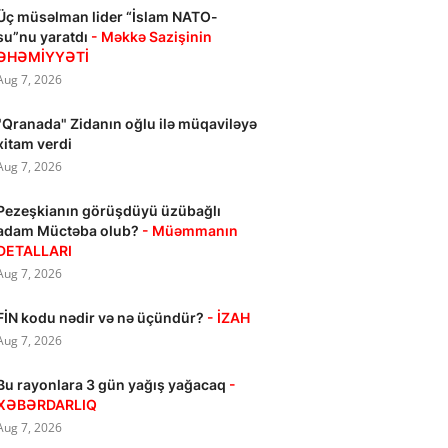
Üç müsəlman lider “İslam NATO-
su”nu yaratdı
- Məkkə Sazişinin
ƏHƏMİYYƏTİ
Aug 7, 2026
"Qranada" Zidanın oğlu ilə müqaviləyə
xitam verdi
Aug 7, 2026
Pezeşkianın görüşdüyü üzübağlı
adam Müctəba olub?
- Müəmmanın
DETALLARI
Aug 7, 2026
FİN kodu nədir və nə üçündür?
- İZAH
Aug 7, 2026
Bu rayonlara 3 gün yağış yağacaq
-
XƏBƏRDARLIQ
Aug 7, 2026