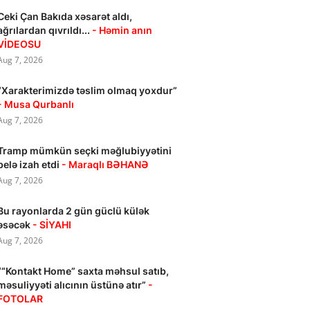
Ceki Çan Bakıda xəsarət aldı,
ağrılardan qıvrıldı...
- Həmin anın
VİDEOSU
Aug 7, 2026
“Xarakterimizdə təslim olmaq yoxdur”
- Musa Qurbanlı
Aug 7, 2026
Tramp mümkün seçki məğlubiyyətini
belə izah etdi
- Maraqlı BƏHANƏ
Aug 7, 2026
Bu rayonlarda 2 gün güclü külək
əsəcək
- SİYAHI
Aug 7, 2026
““Kontakt Home” saxta məhsul satıb,
məsuliyyəti alıcının üstünə atır”
-
FOTOLAR