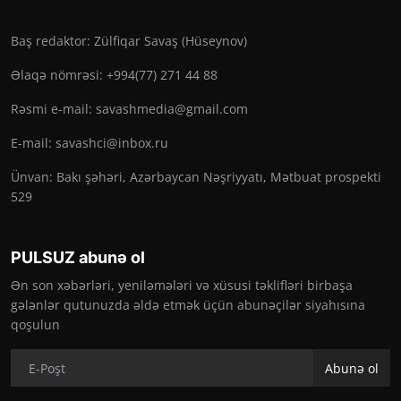
Baş redaktor: Zülfiqar Savaş (Hüseynov)
Əlaqə nömrəsi: +994(77) 271 44 88
Rəsmi e-mail:
savashmedia@gmail.com
E-mail:
savashci@inbox.ru
Ünvan: Bakı şəhəri, Azərbaycan Nəşriyyatı, Mətbuat prospekti
529
PULSUZ abunə ol
Ən son xəbərləri, yeniləmələri və xüsusi təklifləri birbaşa
gələnlər qutunuzda əldə etmək üçün abunəçilər siyahısına
qoşulun
Abunə ol