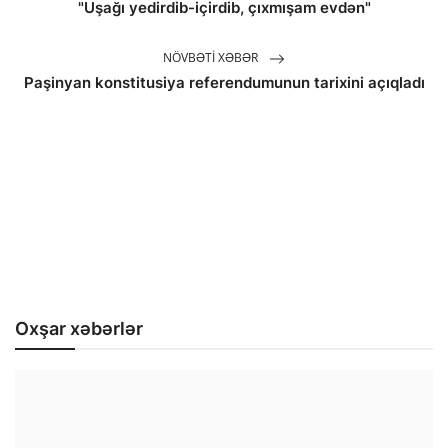
"Uşağı yedirdib-içirdib, çıxmışam evdən"
NÖVBƏTI XƏBƏR
Paşinyan konstitusiya referendumunun tarixini açıqladı
Oxşar xəbərlər