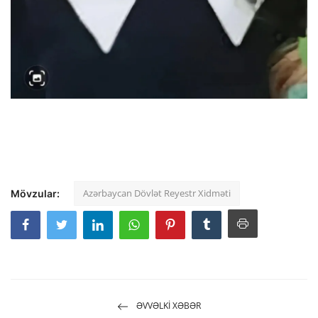
Azərbaycan Dövlət Reyestr Xidməti
Mövzular:
ƏVVƏLKI XƏBƏR