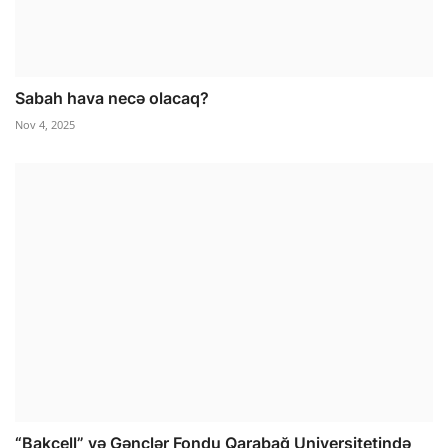
Sabah hava necə olacaq?
Nov 4, 2025
“Bakcell” və Gənclər Fondu Qarabağ Universitetində