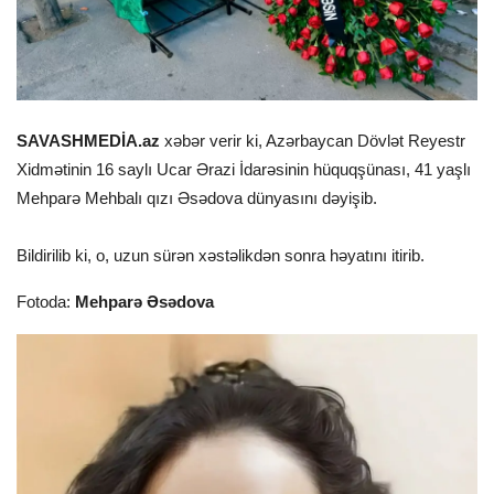
SAVASHMEDİA.az
xəbər verir ki, Azərbaycan Dövlət Reyestr
Xidmətinin 16 saylı Ucar Ərazi İdarəsinin hüquqşünası, 41 yaşlı
Mehparə Mehbalı qızı Əsədova dünyasını dəyişib.
Bildirilib ki, o, uzun sürən xəstəlikdən sonra həyatını itirib.
Fotoda:
Mehparə Əsədova