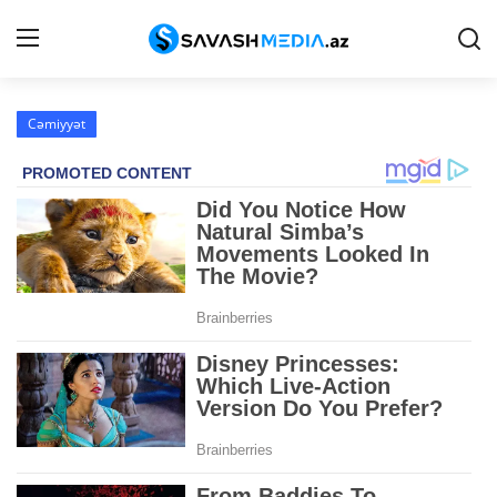
Cəmiyyət
Haqqımızda
Əlaqə
Peşə etikası
Reklam
Gündəm
Siyasət
İqtisadiyyat
Hadisə