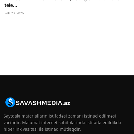
tələ...
Feb 23, 2026
Saytdakı materialların istifadəsi zamanı istinad edilməsi
vacibdir. Məlumat internet səhifələrində istifadə edildikdə
hiperlink vasitəsi ilə istinad mütləqdir.