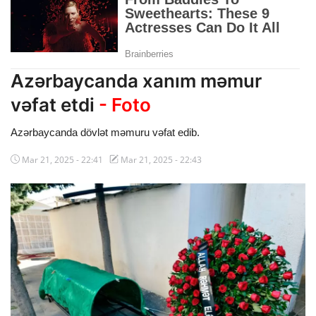
Dünya
Cəmiyyət
Azərbaycanda xanım məmur
İdman
vəfat etdi
- Foto
Kriminal
Azərbaycanda dövlət məmuru vəfat edib.
Mövqe
Mar 21, 2025 - 22:41
Mar 21, 2025 - 22:43
Maraqlı
Sağlıq
Digər