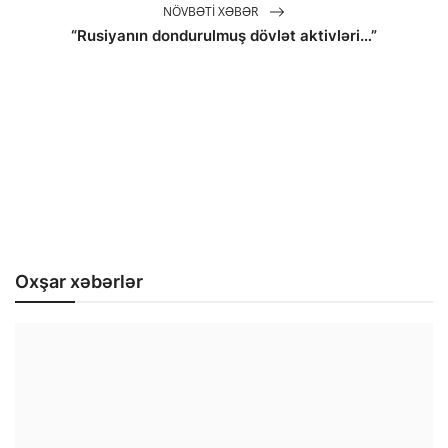
NÖVBƏTI XƏBƏR
“Rusiyanın dondurulmuş dövlət aktivləri…”
Oxşar xəbərlər