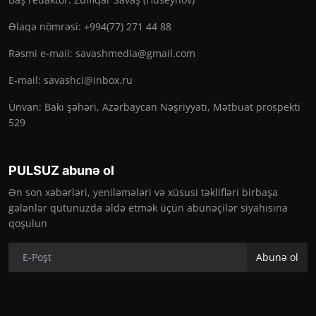
Əlaqə nömrəsi: +994(77) 271 44 88
Rəsmi e-mail:
savashmedia@gmail.com
E-mail:
savashci@inbox.ru
Ünvan: Bakı şəhəri, Azərbaycan Nəşriyyatı, Mətbuat prospekti
529
PULSUZ abunə ol
Ən son xəbərləri, yeniləmələri və xüsusi təklifləri birbaşa
gələnlər qutunuzda əldə etmək üçün abunəçilər siyahısına
qoşulun
Abunə ol