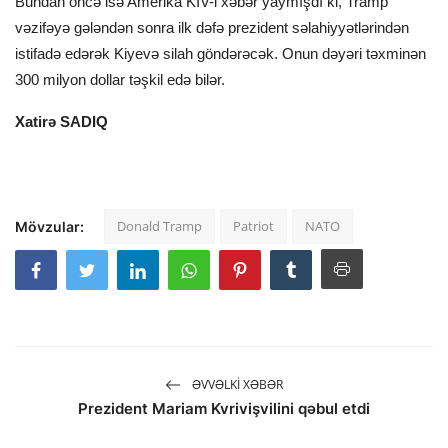
Bundan öncə isə Amerika KİV-i xəbər yaymışdı ki, Tramp
vəzifəyə gələndən sonra ilk dəfə prezident səlahiyyətlərindən
istifadə edərək Kiyevə silah göndərəcək. Onun dəyəri təxminən
300 milyon dollar təşkil edə bilər.
Xatirə SADIQ
Donald Tramp
Patriot
NATO
Mövzular:
ƏVVƏLKI XƏBƏR
Prezident Mariam Kvrivişvilini qəbul etdi