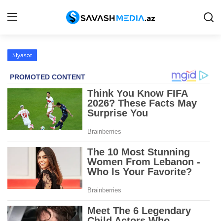
Siyasət
Haqqımızda
Əlaqə
Peşə etikası
Reklam
Gündəm
Siyasət
İqtisadiyyat
Hadisə