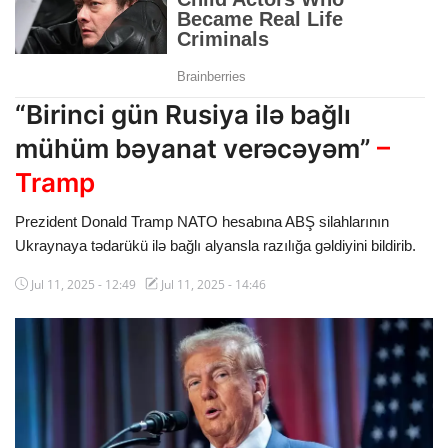
Dünya
Cəmiyyət
“Birinci gün Rusiya ilə bağlı
İdman
mühüm bəyanat verəcəyəm”
–
Kriminal
Tramp
Mövqe
Prezident Donald Tramp NATO hesabına ABŞ silahlarının
Ukraynaya tədarükü ilə bağlı alyansla razılığa gəldiyini bildirib.
Maraqlı
Jul 11, 2025 - 12:49
Jul 11, 2025 - 14:46
Sağlıq
Digər