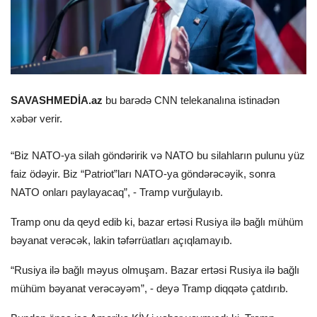
SAVASHMEDİA.az
bu barədə CNN telekanalına istinadən
xəbər verir.
“Biz NATO-ya silah göndəririk və NATO bu silahların pulunu yüz
faiz ödəyir. Biz “Patriot”ları NATO-ya göndərəcəyik, sonra
NATO onları paylayacaq”, - Tramp vurğulayıb.
Tramp onu da qeyd edib ki, bazar ertəsi Rusiya ilə bağlı mühüm
bəyanat verəcək, lakin təfərrüatları açıqlamayıb.
“Rusiya ilə bağlı məyus olmuşam. Bazar ertəsi Rusiya ilə bağlı
mühüm bəyanat verəcəyəm”, - deyə Tramp diqqətə çatdırıb.