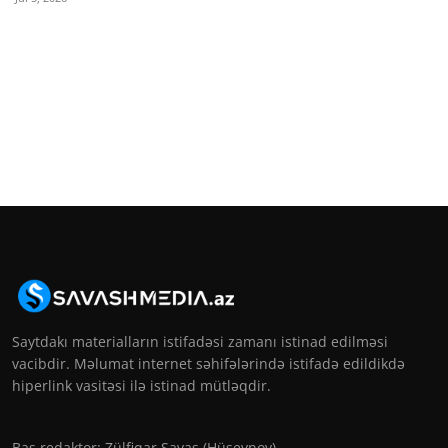
Saytdakı materialların istifadəsi zamanı istinad edilməsi
vacibdir. Məlumat internet səhifələrində istifadə edildikdə
hiperlink vasitəsi ilə istinad mütləqdir.
Baş redaktor: Zülfiqar Savaş (Hüseynov)