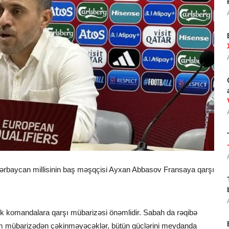
zərbaycan millisinin baş məşqçisi Ayxan Abbasov Fransaya qarşı
k komandalara qarşı mübarizəsi önəmlidir. Sabah da rəqibə
m mübarizədən çəkinməyəcəklər, bütün güclərini meydanda