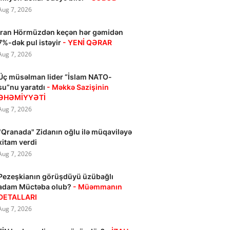
Aug 7, 2026
İran Hörmüzdən keçən hər gəmidən
7%-dək pul istəyir
- YENİ QƏRAR
Aug 7, 2026
Üç müsəlman lider “İslam NATO-
su”nu yaratdı
- Məkkə Sazişinin
ƏHƏMİYYƏTİ
Aug 7, 2026
"Qranada" Zidanın oğlu ilə müqaviləyə
xitam verdi
Aug 7, 2026
Pezeşkianın görüşdüyü üzübağlı
adam Müctəba olub?
- Müəmmanın
DETALLARI
Aug 7, 2026