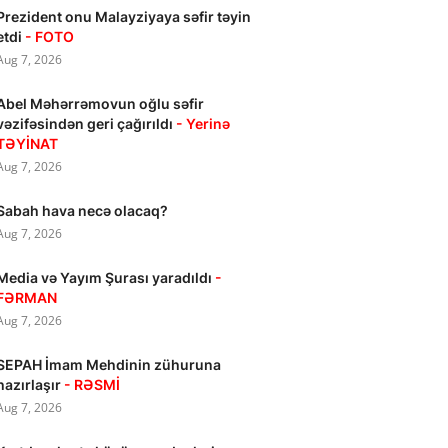
Prezident onu Malayziyaya səfir təyin
etdi
- FOTO
Aug 7, 2026
Abel Məhərrəmovun oğlu səfir
vəzifəsindən geri çağırıldı
- Yerinə
TƏYİNAT
Aug 7, 2026
Sabah hava necə olacaq?
Aug 7, 2026
Media və Yayım Şurası yaradıldı
-
FƏRMAN
Aug 7, 2026
SEPAH İmam Mehdinin zühuruna
hazırlaşır
- RƏSMİ
Aug 7, 2026