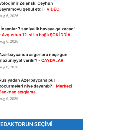
Volodimir Zelenski Ceyhun
Bayramovu qəbul etdi
- VİDEO
Aug 6, 2026
"İnsanlar 7 saniyəlik havaya qalxacaq"
- Avqustun 12-si ilə bağlı ŞOK İDDİA
Aug 6, 2026
Azərbaycanda əsgərlərə neçə gün
məzuniyyət verilir?
- QAYDALAR
Aug 6, 2026
Rusiyadan Azərbaycana pul
köçürmələri niyə dayanıb?
- Mərkəzi
Bankdan açıqlama
Aug 6, 2026
REDAKTORUN SEÇIMI