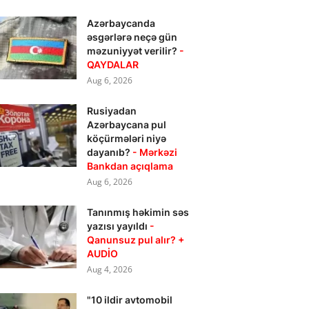
Azərbaycanda
əsgərlərə neçə gün
məzuniyyət verilir?
-
QAYDALAR
Aug 6, 2026
Rusiyadan
Azərbaycana pul
köçürmələri niyə
dayanıb?
- Mərkəzi
Bankdan açıqlama
Aug 6, 2026
Tanınmış həkimin səs
yazısı yayıldı
-
Qanunsuz pul alır? +
AUDİO
Aug 4, 2026
"10 ildir avtomobil