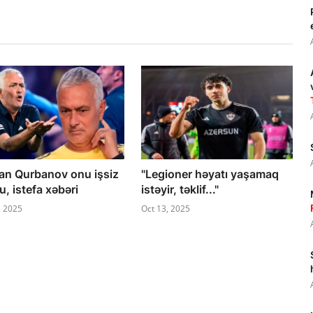
an Qurbanov onu işsiz
"Legioner həyatı yaşamaq
, istefa xəbəri
istəyir, təklif..."
, 2025
Oct 13, 2025