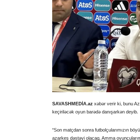
SAVASHMEDİA.az
xəbər verir ki, bunu A
keçiriləcək oyun barədə danışarkən deyib.
“Son matçdan sonra futbolçularımızın böyü
azarkeş dəstəyi olacaq. Amma oyunçuları