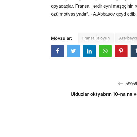
qoyacaqlar. Fransa illərdir eyni məşqçinin 
özü motivasiyadır”, - A.Abbasov qeyd edib.
Fransa ilə oyun
Azərbayca
Mövzular:
ƏVVƏL
Ulduzlar oktyabrın 10-na nə v