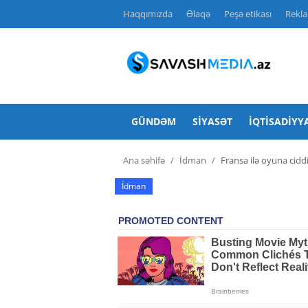
Haqqımızda
Əlaqə
Peşə etikası
Rekl
Haqqımızda
Əlaqə
GÜNDƏM
SIYASƏT
İQTISADIYY
Peşə etikası
Ana səhifə
İdman
Fransa ilə oyuna cidd
Reklam
İdman
Gündəm
Siyasət
İqtisadiyyat
Hadisə