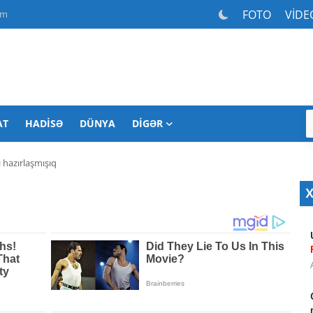
FOTO
VİDE
am
AT
HADISƏ
DÜNYA
DIGƏR
i hazırlaşmışıq
X