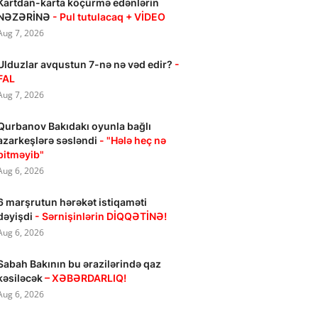
Kartdan-karta köçürmə edənlərin
NƏZƏRİNƏ
- Pul tutulacaq + VİDEO
Aug 7, 2026
Ulduzlar avqustun 7-nə nə vəd edir?
-
FAL
Aug 7, 2026
Qurbanov Bakıdakı oyunla bağlı
azarkeşlərə səsləndi
- "Hələ heç nə
bitməyib"
Aug 6, 2026
6 marşrutun hərəkət istiqaməti
dəyişdi
- Sərnişinlərin DİQQƏTİNƏ!
Aug 6, 2026
Sabah Bakının bu ərazilərində qaz
kəsiləcək
– XƏBƏRDARLIQ!
Aug 6, 2026