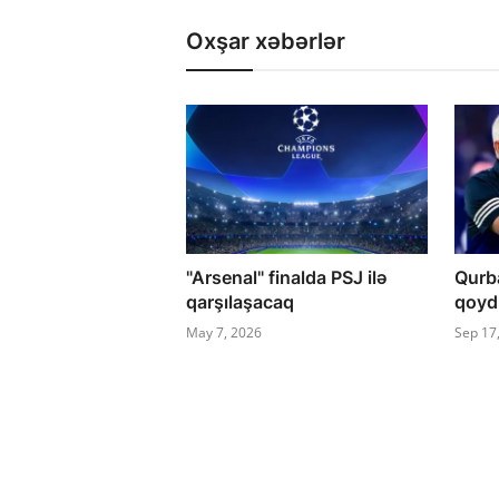
Oxşar xəbərlər
"Arsenal" finalda PSJ ilə
Qurb
qarşılaşacaq
qoydu
May 7, 2026
Sep 17