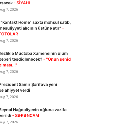
əsəcək
- SİYAHI
Aug 7, 2026
““Kontakt Home” saxta məhsul satıb,
məsuliyyəti alıcının üstünə atır”
-
FOTOLAR
Aug 7, 2026
Tezliklə Müctəba Xameneinin ölüm
xəbəri təsdiqlənəcək?
- "Onun şəhid
olması..."
Aug 7, 2026
Prezident Samir Şərifova yeni
səlahiyyət verdi
Aug 7, 2026
Zeynal Nağdəliyevin oğluna vəzifə
verildi
- SƏRƏNCAM
Aug 7, 2026