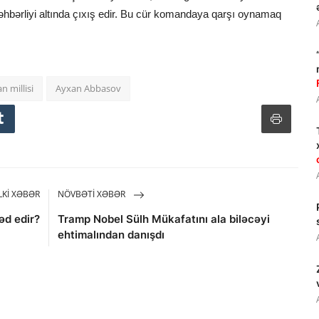
rəhbərliyi altında çıxış edir. Bu cür komandaya qarşı oynamaq
n millisi
Ayxan Abbasov
KI XƏBƏR
NÖVBƏTI XƏBƏR
əd edir?
Tramp Nobel Sülh Mükafatını ala biləcəyi
ehtimalından danışdı