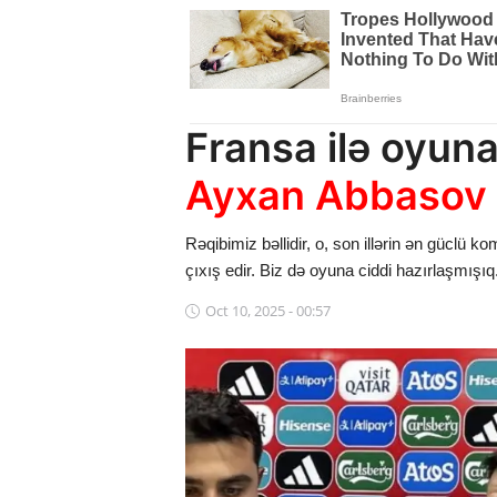
Dünya
Cəmiyyət
İdman
Fransa ilə oyuna
Kriminal
Ayxan Abbasov
Mövqe
Rəqibimiz bəllidir, o, son illərin ən güclü k
çıxış edir. Biz də oyuna ciddi hazırlaşmışıq
Maraqlı
Oct 10, 2025 - 00:57
Sağlıq
Digər