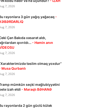
FİN kodu nədir və nə üçündür?
- İZAH
Aug 7, 2026
Bu rayonlara 3 gün yağış yağacaq
-
XƏBƏRDARLIQ
Aug 7, 2026
Ceki Çan Bakıda xəsarət aldı,
ağrılardan qıvrıldı...
- Həmin anın
VİDEOSU
Aug 7, 2026
“Xarakterimizdə təslim olmaq yoxdur”
- Musa Qurbanlı
Aug 7, 2026
Tramp mümkün seçki məğlubiyyətini
belə izah etdi
- Maraqlı BƏHANƏ
Aug 7, 2026
Bu rayonlarda 2 gün güclü külək