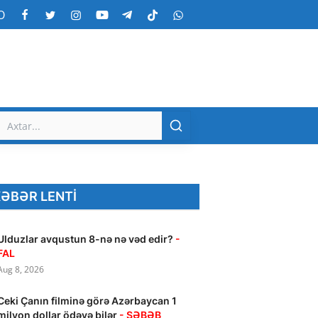
O
ƏBƏR LENTI
Ulduzlar avqustun 8-nə nə vəd edir?
-
FAL
Aug 8, 2026
Ceki Çanın filminə görə Azərbaycan 1
milyon dollar ödəyə bilər
- SƏBƏB