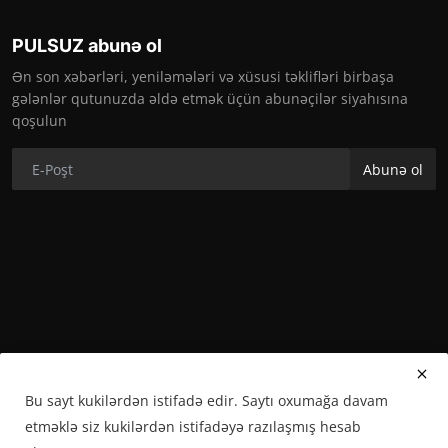
PULSUZ abunə ol
Ən son xəbərləri, yeniləmələri və xüsusi təklifləri birbaşa
gələnlər qutunuzda əldə etmək üçün abunəçilər siyahısına
qoşulun
Abunə ol
Bu sayt kukilərdən istifadə edir. Saytı oxumağa davam
etməklə siz kukilərdən istifadəyə razılaşmış hesab