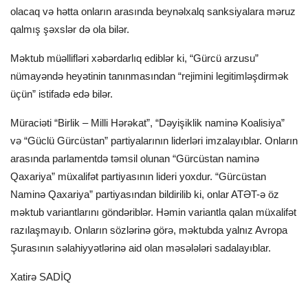
olacaq və hətta onların arasında beynəlxalq sanksiyalara məruz
qalmış şəxslər də ola bilər.
Məktub müəllifləri xəbərdarlıq ediblər ki, “Gürcü arzusu”
nümayəndə heyətinin tanınmasından “rejimini legitimləşdirmək
üçün” istifadə edə bilər.
Müraciəti “Birlik – Milli Hərəkat”, “Dəyişiklik naminə Koalisiya”
və “Güclü Gürcüstan” partiyalarının liderləri imzalayıblar. Onların
arasında parlamentdə təmsil olunan “Gürcüstan naminə
Qaxariya” müxalifət partiyasının lideri yoxdur. “Gürcüstan
Naminə Qaxariya” partiyasından bildirilib ki, onlar ATƏT-ə öz
məktub variantlarını göndəriblər. Həmin variantla qalan müxalifət
razılaşmayıb. Onların sözlərinə görə, məktubda yalnız Avropa
Şurasının səlahiyyətlərinə aid olan məsələləri sadalayıblar.
Xatirə SADİQ