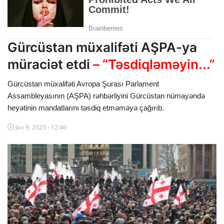
Dünya
Cəmiyyət
Gürcüstan müxalifəti AŞPA-ya
İdman
müraciət etdi
– “Təsdiqləməyin...”
Kriminal
Gürcüstan müxalifəti Avropa Şurası Parlament
Assambleyasının (AŞPA) rəhbərliyini Gürcüstan nümayəndə
Mövqe
heyətinin mandatlarını təsdiq etməməyə çağırıb.
Maraqlı
Jan 9, 2025 - 12:46
Sağlıq
Digər