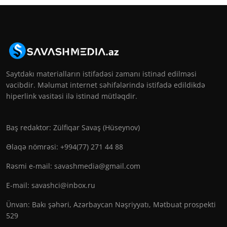
Saytdakı materialların istifadəsi zamanı istinad edilməsi
vacibdir. Məlumat internet səhifələrində istifadə edildikdə
hiperlink vasitəsi ilə istinad mütləqdir.
Baş redaktor: Zülfiqar Savaş (Hüseynov)
Əlaqə nömrəsi: +994(77) 271 44 88
Rəsmi e-mail:
savashmedia@gmail.com
E-mail:
savashci@inbox.ru
Ünvan: Bakı şəhəri, Azərbaycan Nəşriyyatı, Mətbuat prospekti
529