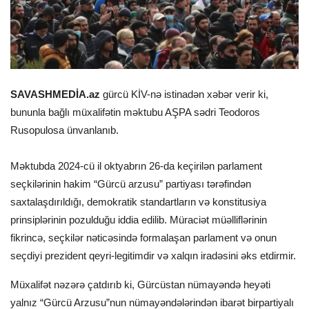
SAVASHMEDİA.az
gürcü KİV-nə istinadən xəbər verir ki,
bununla bağlı müxalifətin məktubu AŞPA sədri Teodoros
Rusopulosa ünvanlanıb.
Məktubda 2024-cü il oktyabrın 26-da keçirilən parlament
seçkilərinin hakim “Gürcü arzusu” partiyası tərəfindən
saxtalaşdırıldığı, demokratik standartların və konstitusiya
prinsiplərinin pozulduğu iddia edilib. Müraciət müəlliflərinin
fikrincə, seçkilər nəticəsində formalaşan parlament və onun
seçdiyi prezident qeyri-legitimdir və xalqın iradəsini əks etdirmir.
Müxalifət nəzərə çatdırıb ki, Gürcüstan nümayəndə heyəti
yalnız “Gürcü Arzusu”nun nümayəndələrindən ibarət birpartiyalı