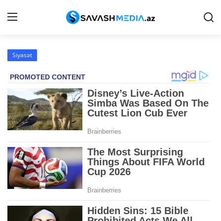
Siyasət
Reklam
Gündəm
Haqqımızda
Əlaqə
Peşə etikası
Siyasət
İqtisadiyyat
Hadisə