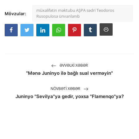
müxalifətin məktubu AŞPA sədri Teodoros
Mövzular:
Rusopulosa ünvanlanıb
ƏVVƏLKI XƏBƏR
"Mənə Juninyo ilə bağlı sual verməyin"
NÖVBƏTI XƏBƏR
Juninyo "Sevilya"ya gedir, yoxsa "Flamenqo"ya?