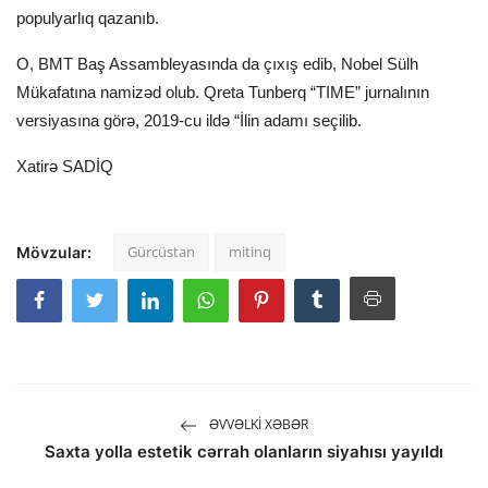
populyarlıq qazanıb.
O, BMT Baş Assambleyasında da çıxış edib, Nobel Sülh
Mükafatına namizəd olub. Qreta Tunberq “TIME” jurnalının
versiyasına görə, 2019-cu ildə “İlin adamı seçilib.
Xatirə SADİQ
Gürcüstan
mitinq
Mövzular:
ƏVVƏLKI XƏBƏR
Saxta yolla estetik cərrah olanların siyahısı yayıldı