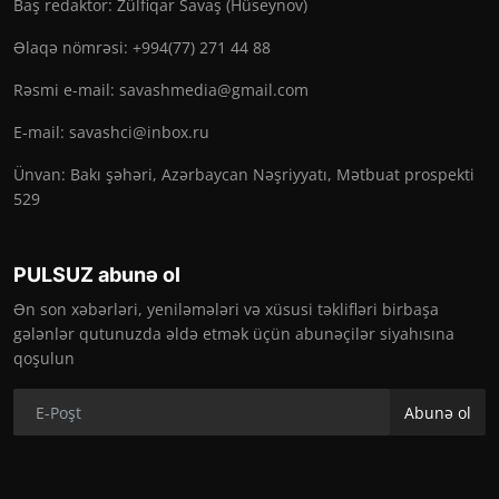
Baş redaktor: Zülfiqar Savaş (Hüseynov)
Əlaqə nömrəsi: +994(77) 271 44 88
Rəsmi e-mail:
savashmedia@gmail.com
E-mail:
savashci@inbox.ru
Ünvan: Bakı şəhəri, Azərbaycan Nəşriyyatı, Mətbuat prospekti
529
PULSUZ abunə ol
Ən son xəbərləri, yeniləmələri və xüsusi təklifləri birbaşa
gələnlər qutunuzda əldə etmək üçün abunəçilər siyahısına
qoşulun
Abunə ol