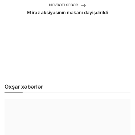
NÖVBƏTI XƏBƏR
Etiraz aksiyasının məkanı dəyişdirildi
Oxşar xəbərlər