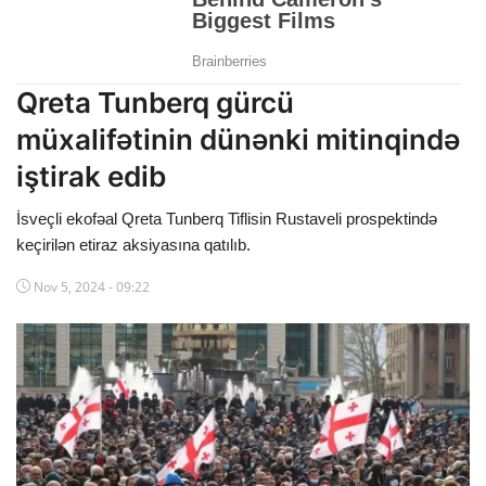
Dünya
Cəmiyyət
Qreta Tunberq gürcü
İdman
müxalifətinin dünənki mitinqində
iştirak edib
Kriminal
İsveçli ekofəal Qreta Tunberq Tiflisin Rustaveli prospektində
Mövqe
keçirilən etiraz aksiyasına qatılıb.
Maraqlı
Nov 5, 2024 - 09:22
Sağlıq
Digər