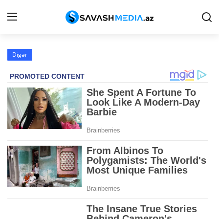
Digər
Reklam
Gündəm
Haqqımızda
Əlaqə
Peşə etikası
Siyasət
İqtisadiyyat
Hadisə