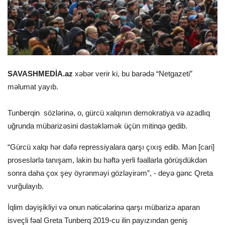
SAVASHMEDİA.az
xəbər verir ki, bu barədə “Netgazeti”
məlumat yayıb.
Tunberqin sözlərinə, o, gürcü xalqının demokratiya və azadlıq
uğrunda mübarizəsini dəstəkləmək üçün mitinqə gedib.
“Gürcü xalqı hər dəfə repressiyalara qarşı çıxış edib. Mən [cari]
proseslərlə tanışam, lakin bu həftə yerli fəallarla görüşdükdən
sonra daha çox şey öyrənməyi gözləyirəm”, - deyə gənc Qreta
vurğulayıb.
İqlim dəyişikliyi və onun nəticələrinə qarşı mübarizə aparan
isveçli fəal Greta Tunberq 2019-cu ilin payızından geniş