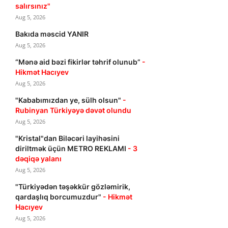
salırsınız"
Aug 5, 2026
Bakıda məscid YANIR
Aug 5, 2026
“Mənə aid bəzi fikirlər təhrif olunub”
-
Hikmət Hacıyev
Aug 5, 2026
"Kababımızdan ye, sülh olsun"
-
Rubinyan Türkiyəyə dəvət olundu
Aug 5, 2026
"Kristal"dan Biləcəri layihəsini
diriltmək üçün METRO REKLAMI
- 3
dəqiqə yalanı
Aug 5, 2026
"Türkiyədən təşəkkür gözləmirik,
qardaşlıq borcumuzdur"
- Hikmət
Hacıyev
Aug 5, 2026