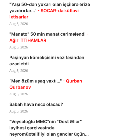
"Yaşı 50-dən yuxarı olan işçilərə ərizə
yazdırırlar..."
- SOCAR-da kütləvi
ixtisarlar
Aug 5, 2026
"Manato" 50 min manat cərimələndi
-
Ağır İTTİHAMLAR
Aug 5, 2026
Paşinyan köməkçisini vəzifəsindən
azad etdi
Aug 5, 2026
“Mən özüm uşaq vaxtı..."
- Qurban
Qurbanov
Aug 5, 2026
Sabah hava necə olacaq?
Aug 5, 2026
"Veysəloğlu MMC”nin “Dost Əllər”
layihəsi çərçivəsində
neyromüxtəlifliyi olan gənclər üçün...