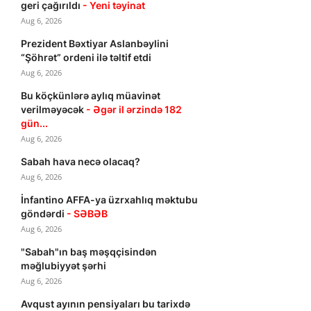
geri çağırıldı
- Yeni təyinat
Aug 6, 2026
Prezident Bəxtiyar Aslanbəylini
“Şöhrət” ordeni ilə təltif etdi
Aug 6, 2026
Bu köçkünlərə aylıq müavinət
verilməyəcək
- Əgər il ərzində 182
gün...
Aug 6, 2026
Sabah hava necə olacaq?
Aug 6, 2026
İnfantino AFFA-ya üzrxahlıq məktubu
göndərdi
- SƏBƏB
Aug 6, 2026
"Sabah"ın baş məşqçisindən
məğlubiyyət şərhi
Aug 6, 2026
Avqust ayının pensiyaları bu tarixdə