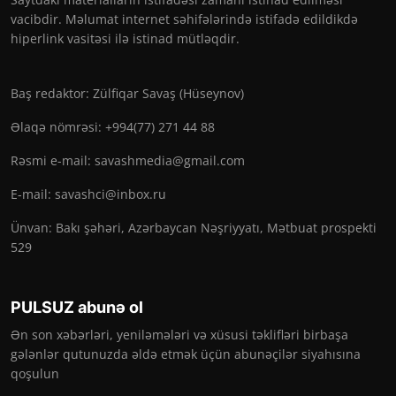
vacibdir. Məlumat internet səhifələrində istifadə edildikdə
hiperlink vasitəsi ilə istinad mütləqdir.
Baş redaktor: Zülfiqar Savaş (Hüseynov)
Əlaqə nömrəsi: +994(77) 271 44 88
Rəsmi e-mail:
savashmedia@gmail.com
E-mail:
savashci@inbox.ru
Ünvan: Bakı şəhəri, Azərbaycan Nəşriyyatı, Mətbuat prospekti
529
PULSUZ abunə ol
Ən son xəbərləri, yeniləmələri və xüsusi təklifləri birbaşa
gələnlər qutunuzda əldə etmək üçün abunəçilər siyahısına
qoşulun