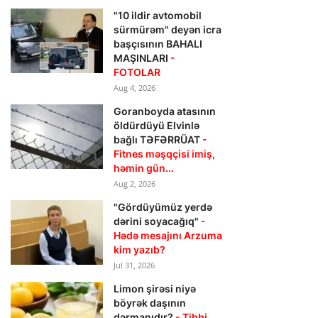
"10 ildir avtomobil
sürmürəm" deyən icra
başçısının BAHALI
MAŞINLARI
-
FOTOLAR
Aug 4, 2026
Goranboyda atasının
öldürdüyü Elvinlə
bağlı TƏFƏRRÜAT
-
Fitnes məşqçisi imiş,
həmin gün...
Aug 2, 2026
"Gördüyümüz yerdə
dərini soyacağıq"
-
Hədə mesajını Arzuma
kim yazıb?
Jul 31, 2026
Limon şirəsi niyə
böyrək daşının
dərmanıdır?
- Tibbi