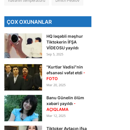
havanın temperaturu
Dmitri Peskov
ÇOX OXUNANLAR
HQ ləqəbli məşhur
Tiktokerin İFŞA
VİDEOSU yayıldı
Sep 5, 2025
"Kurtlar Vadisi"nin
əfsanəsi vəfat etdi
-
FOTO
Mar 20, 2025
Banu Günelin ölüm
xəbəri yayıldı
-
AÇIQLAMA
Mar 12, 2025
Tiktoker Aytacın ifşa