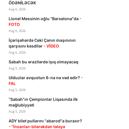
ÖDƏNİLƏCƏK
Aug 6, 2026
Lionel Messinin oğlu "Barselona"da
-
FOTO
Aug 6, 2026
İçərişəhərdə Ceki Çanın maşınının
qarşısını kəsdilər
- VİDEO
Aug 6, 2026
Sabah bu ərazilərdə işıq olmayacaq
Aug 5, 2026
Ulduzlar avqustun 6-na nə vəd edir?
-
FAL
Aug 5, 2026
“Sabah”ın Çempionlar Liqasında ilk
məğlubiyyəti
Aug 5, 2026
ADY bilet pullarını "abarod"a buraxır?
- "İnsanları bilərəkdən tələyə