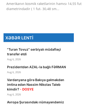
Amerikanın kosmik raketlərinin hamısı 14,55 fut
Dünya
diametrindədir ( 1 fut- 30,48 sm...
Cəmiyyət
İdman
XƏBƏR LENTI
Kriminal
Mövqe
"Turan Tovuz" serbiyalı müdafiəçi
transfer etdi
Maraqlı
Aug 6, 2026
Prezidentdən AZAL-la bağlı FƏRMAN
Sağlıq
Aug 6, 2026
Digər
Vardanyana görə Bakıya gəlməkdən
imtina edən Nassim Nikolas Taleb
kimdir?
- DOSYE
Aug 6, 2026
Avropa Şurasındakı nümayəndəmiz