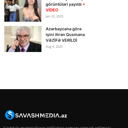
görüntüləri yayıldı
+
VİDEO
Jan 23, 2025
Azərbaycana görə
işini itirən Qusmana
VƏZİFƏ VERİLDİ
Aug 4, 2025
Saytdakı materialların istifadəsi zamanı istinad edilməsi