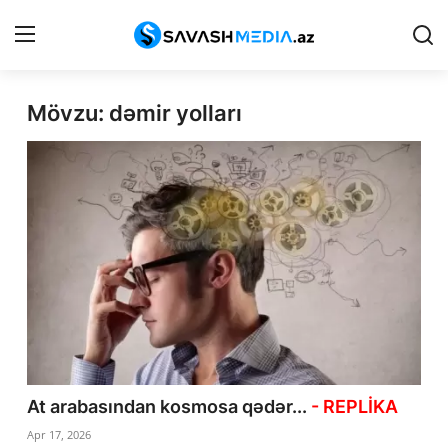
Mövzu: dəmir yolları
Haqqımızda
Əlaqə
Peşə etikası
Reklam
Gündəm
Siyasət
İqtisadiyyat
At arabasından kosmosa qədər...
- REPLİKA
Hadisə
Apr 17, 2026