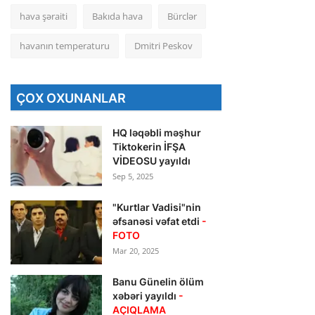
hava şəraiti
Bakıda hava
Bürclər
havanın temperaturu
Dmitri Peskov
ÇOX OXUNANLAR
HQ ləqəbli məşhur
Tiktokerin İFŞA
VİDEOSU yayıldı
Sep 5, 2025
"Kurtlar Vadisi"nin
əfsanəsi vəfat etdi
-
FOTO
Mar 20, 2025
Banu Günelin ölüm
xəbəri yayıldı
-
AÇIQLAMA