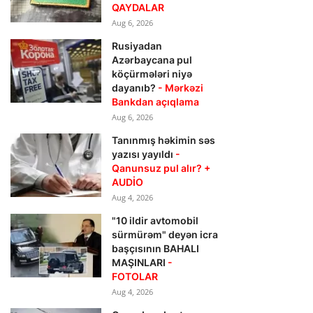
QAYDALAR
Aug 6, 2026
Rusiyadan
Azərbaycana pul
köçürmələri niyə
dayanıb?
- Mərkəzi
Bankdan açıqlama
Aug 6, 2026
Tanınmış həkimin səs
yazısı yayıldı
-
Qanunsuz pul alır? +
AUDİO
Aug 4, 2026
"10 ildir avtomobil
sürmürəm" deyən icra
başçısının BAHALI
MAŞINLARI
-
FOTOLAR
Aug 4, 2026