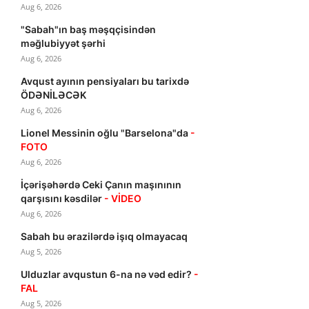
Aug 6, 2026
"Sabah"ın baş məşqçisindən
məğlubiyyət şərhi
Aug 6, 2026
Avqust ayının pensiyaları bu tarixdə
ÖDƏNİLƏCƏK
Aug 6, 2026
Lionel Messinin oğlu "Barselona"da
-
FOTO
Aug 6, 2026
İçərişəhərdə Ceki Çanın maşınının
qarşısını kəsdilər
- VİDEO
Aug 6, 2026
Sabah bu ərazilərdə işıq olmayacaq
Aug 5, 2026
Ulduzlar avqustun 6-na nə vəd edir?
-
FAL
Aug 5, 2026