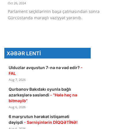
Oct 26, 2024
Dünya
Parlament seçkilərinin başa çatmasından sonra
Gürcüstanda maraqlı vəziyyət yaranıb.
Cəmiyyət
İdman
Kriminal
XƏBƏR LENTI
Mövqe
Ulduzlar avqustun 7-nə nə vəd edir?
-
Maraqlı
FAL
Aug 7, 2026
Sağlıq
Qurbanov Bakıdakı oyunla bağlı
azarkeşlərə səsləndi
- "Hələ heç nə
Digər
bitməyib"
Aug 6, 2026
6 marşrutun hərəkət istiqaməti
dəyişdi
- Sərnişinlərin DİQQƏTİNƏ!
Aug 6, 2026