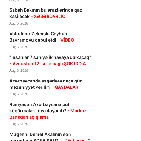
Sabah Bakının bu ərazilərində qaz
kəsiləcək
– XƏBƏRDARLIQ!
Aug 6, 2026
Volodimir Zelenski Ceyhun
Bayramovu qəbul etdi
- VİDEO
Aug 6, 2026
"İnsanlar 7 saniyəlik havaya qalxacaq"
- Avqustun 12-si ilə bağlı ŞOK İDDİA
Aug 6, 2026
Azərbaycanda əsgərlərə neçə gün
məzuniyyət verilir?
- QAYDALAR
Aug 6, 2026
Rusiyadan Azərbaycana pul
köçürmələri niyə dayanıb?
- Mərkəzi
Bankdan açıqlama
Aug 6, 2026
Müğənni Demet Akalının son
görüntüsü ŞOKA SALDI
- “Eybəcər...”