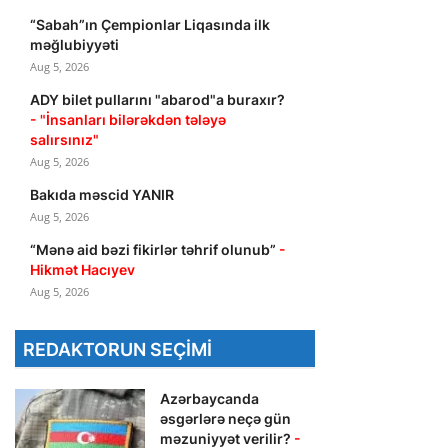
“Sabah”ın Çempionlar Liqasında ilk
məğlubiyyəti
Aug 5, 2026
ADY bilet pullarını "abarod"a buraxır?
- "İnsanları bilərəkdən tələyə
salırsınız"
Aug 5, 2026
Bakıda məscid YANIR
Aug 5, 2026
“Mənə aid bəzi fikirlər təhrif olunub”
-
Hikmət Hacıyev
Aug 5, 2026
REDAKTORUN SEÇIMI
Azərbaycanda
əsgərlərə neçə gün
məzuniyyət verilir?
-