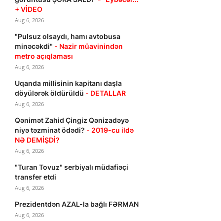
+ VİDEO
Aug 6, 2026
"Pulsuz olsaydı, hamı avtobusa
minəcəkdi"
- Nazir müavinindən
metro açıqlaması
Aug 6, 2026
Uqanda millisinin kapitanı daşla
döyülərək öldürüldü
- DETALLAR
Aug 6, 2026
Qənimət Zahid Çingiz Qənizadəyə
niyə təzminat ödədi?
- 2019-cu ildə
NƏ DEMİŞDİ?
Aug 6, 2026
"Turan Tovuz" serbiyalı müdafiəçi
transfer etdi
Aug 6, 2026
Prezidentdən AZAL-la bağlı FƏRMAN
Aug 6, 2026