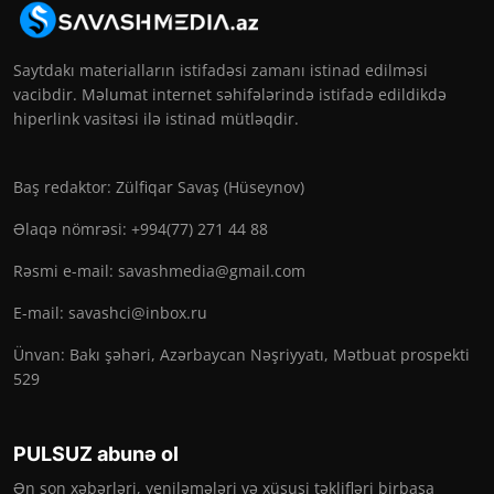
Saytdakı materialların istifadəsi zamanı istinad edilməsi
vacibdir. Məlumat internet səhifələrində istifadə edildikdə
hiperlink vasitəsi ilə istinad mütləqdir.
Baş redaktor: Zülfiqar Savaş (Hüseynov)
Əlaqə nömrəsi: +994(77) 271 44 88
Rəsmi e-mail:
savashmedia@gmail.com
E-mail:
savashci@inbox.ru
Ünvan: Bakı şəhəri, Azərbaycan Nəşriyyatı, Mətbuat prospekti
529
PULSUZ abunə ol
Ən son xəbərləri, yeniləmələri və xüsusi təklifləri birbaşa