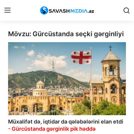
Mövzu: Gürcüstanda seçki gərginliyi
Haqqımızda
Əlaqə
Peşə etikası
Reklam
Gündəm
Siyasət
İqtisadiyyat
Müxalifət də, iqtidar da qələbələrini elan etdi
- Gürcüstanda gərginlik pik həddə
Hadisə