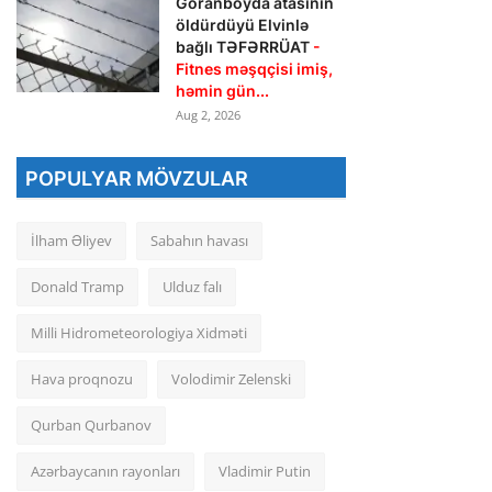
Goranboyda atasının
öldürdüyü Elvinlə
bağlı TƏFƏRRÜAT
-
Fitnes məşqçisi imiş,
həmin gün...
Aug 2, 2026
POPULYAR MÖVZULAR
İlham Əliyev
Sabahın havası
Donald Tramp
Ulduz falı
Milli Hidrometeorologiya Xidməti
Hava proqnozu
Volodimir Zelenski
Qurban Qurbanov
Azərbaycanın rayonları
Vladimir Putin