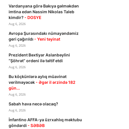
Vardanyana görə Bakıya gəlməkdən
imtina edən Nassim Nikolas Taleb
kimdir?
- DOSYE
Aug 6, 2026
Avropa Şurasındakı nümayəndəmiz
geri çağırıldı
- Yeni təyinat
Aug 6, 2026
Prezident Bəxtiyar Aslanbəylini
“Şöhrət” ordeni ilə təltif etdi
Aug 6, 2026
Bu köçkünlərə aylıq müavinət
verilməyəcək
- Əgər il ərzində 182
gün...
Aug 6, 2026
Sabah hava necə olacaq?
Aug 6, 2026
İnfantino AFFA-ya üzrxahlıq məktubu
göndərdi
- SƏBƏB