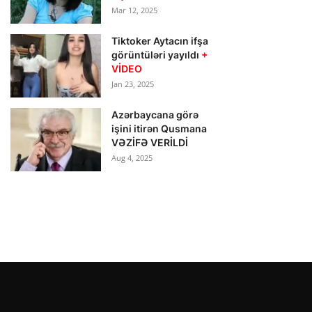
Mar 12, 2025
Tiktoker Aytacın ifşa
görüntüləri yayıldı
+
VİDEO
Jan 23, 2025
Azərbaycana görə
işini itirən Qusmana
VƏZİFƏ VERİLDİ
Aug 4, 2025