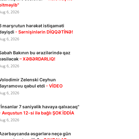
bitməyib"
Aug 6, 2026
6 marşrutun hərəkət istiqaməti
dəyişdi
- Sərnişinlərin DİQQƏTİNƏ!
Aug 6, 2026
Sabah Bakının bu ərazilərində qaz
kəsiləcək
– XƏBƏRDARLIQ!
Aug 6, 2026
Volodimir Zelenski Ceyhun
Bayramovu qəbul etdi
- VİDEO
Aug 6, 2026
"İnsanlar 7 saniyəlik havaya qalxacaq"
- Avqustun 12-si ilə bağlı ŞOK İDDİA
Aug 6, 2026
Azərbaycanda əsgərlərə neçə gün