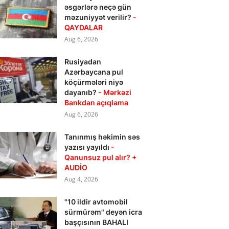
əsgərlərə neçə gün
məzuniyyət verilir?
-
QAYDALAR
Aug 6, 2026
Rusiyadan
Azərbaycana pul
köçürmələri niyə
dayanıb?
- Mərkəzi
Bankdan açıqlama
Aug 6, 2026
Tanınmış həkimin səs
yazısı yayıldı
-
Qanunsuz pul alır? +
AUDİO
Aug 4, 2026
"10 ildir avtomobil
sürmürəm" deyən icra
başçısının BAHALI