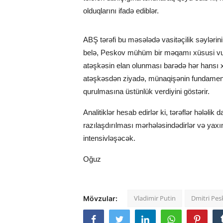
olduqlarını ifadə ediblər.
ABŞ tərəfi bu məsələdə vasitəçilik səyləri
belə, Peskov mühüm bir məqamı xüsusi vu
atəşkəsin elan olunması barədə hər hansı x
atəşkəsdən ziyadə, münaqişənin fundamental 
qurulmasına üstünlük verdiyini göstərir.
Analitiklər hesab edirlər ki, tərəflər hələli
razılaşdırılması mərhələsindədirlər və yaxın 
intensivləşəcək.
Oğuz
Vladimir Putin
Dmitri Pes
Mövzular: