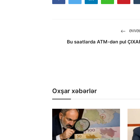
ƏVVƏL
Bu saatlarda ATM-dən pul ÇIX
Oxşar xəbərlər