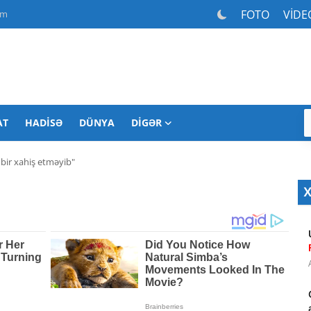
FOTO
VİDE
am
AT
HADISƏ
DÜNYA
DIGƏR
bir xahiş etməyib"
X