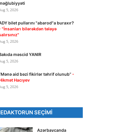
məğlubiyyəti
Aug 5, 2026
ADY bilet pullarını "abarod"a buraxır?
- "İnsanları bilərəkdən tələyə
salırsınız"
Aug 5, 2026
Bakıda məscid YANIR
Aug 5, 2026
“Mənə aid bəzi fikirlər təhrif olunub”
-
Hikmət Hacıyev
Aug 5, 2026
REDAKTORUN SEÇIMI
Azərbaycanda