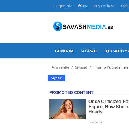
Haqqımızda
Əlaqə
Peşə etikası
Rekl
Haqqımızda
Əlaqə
GÜNDƏM
SIYASƏT
İQTISADIYY
Peşə etikası
Ana səhifə
Siyasət
"Tramp Putindən elə 
Reklam
Siyasət
Gündəm
Siyasət
İqtisadiyyat
Hadisə