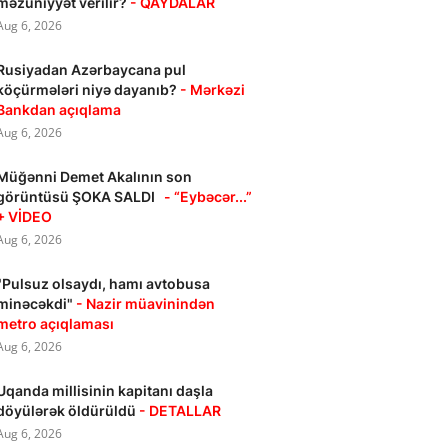
məzuniyyət verilir?
- QAYDALAR
Aug 6, 2026
Rusiyadan Azərbaycana pul
köçürmələri niyə dayanıb?
- Mərkəzi
Bankdan açıqlama
Aug 6, 2026
Müğənni Demet Akalının son
görüntüsü ŞOKA SALDI
- “Eybəcər...”
+ VİDEO
Aug 6, 2026
"Pulsuz olsaydı, hamı avtobusa
minəcəkdi"
- Nazir müavinindən
metro açıqlaması
Aug 6, 2026
Uqanda millisinin kapitanı daşla
döyülərək öldürüldü
- DETALLAR
Aug 6, 2026