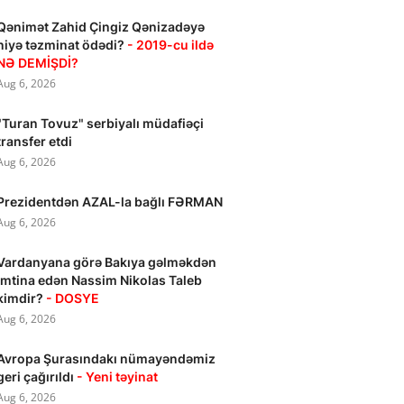
Qənimət Zahid Çingiz Qənizadəyə
niyə təzminat ödədi?
- 2019-cu ildə
NƏ DEMİŞDİ?
Aug 6, 2026
"Turan Tovuz" serbiyalı müdafiəçi
transfer etdi
Aug 6, 2026
Prezidentdən AZAL-la bağlı FƏRMAN
Aug 6, 2026
Vardanyana görə Bakıya gəlməkdən
imtina edən Nassim Nikolas Taleb
kimdir?
- DOSYE
Aug 6, 2026
Avropa Şurasındakı nümayəndəmiz
geri çağırıldı
- Yeni təyinat
Aug 6, 2026