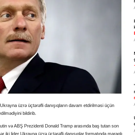
Ukrayna üzrə üçtərəfli danışıqların davam etdirilməsi üçün
lmədiyini bildirib.
Putin və ABŞ Prezidenti Donald Tramp arasında baş tutan son
ər iki lider Ukrayna üzrə üçtərəfli danışıqlar formatında maraqlı