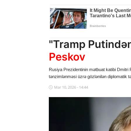
Dünya
Cəmiyyət
İdman
"Tramp Putindən
Kriminal
Peskov
Mövqe
Rusiya Prezidentinin mətbuat katibi Dmitr
Maraqlı
tənzimlənməsi üzrə gözlənilən diplomatik təm
Sağlıq
Mar 10, 2026 - 14:44
Digər