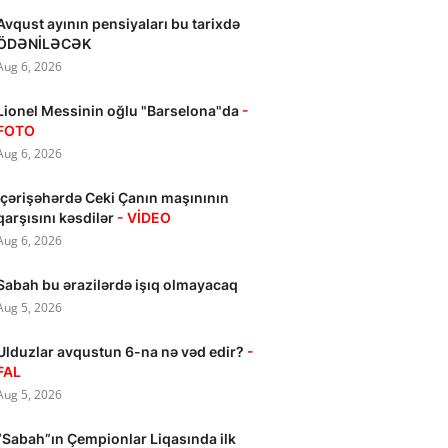
Avqust ayının pensiyaları bu tarixdə
ÖDƏNİLƏCƏK
Aug 6, 2026
Lionel Messinin oğlu "Barselona"da
-
FOTO
Aug 6, 2026
İçərişəhərdə Ceki Çanın maşınının
qarşısını kəsdilər
- VİDEO
Aug 6, 2026
Sabah bu ərazilərdə işıq olmayacaq
Aug 5, 2026
Ulduzlar avqustun 6-na nə vəd edir?
-
FAL
Aug 5, 2026
“Sabah”ın Çempionlar Liqasında ilk