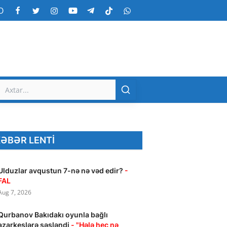
O
ƏBƏR LENTI
Ulduzlar avqustun 7-nə nə vəd edir?
-
FAL
Aug 7, 2026
Qurbanov Bakıdakı oyunla bağlı
azarkeşlərə səsləndi
- "Hələ heç nə