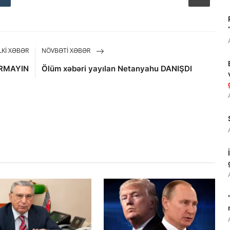
KI XƏBƏR
NÖVBƏTI XƏBƏR
ARMAYIN
Ölüm xəbəri yayılan Netanyahu DANIŞDI