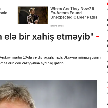
 elə bir xahiş etməyib"
-
i Peskov martın 10-da verdiyi açıqlamada Ukrayna münaqişəsinin
asların cari vəziyyətinə aydınlıq gətirib.