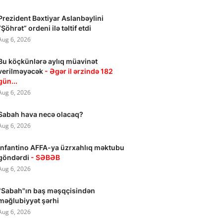
Prezident Bəxtiyar Aslanbəylini
“Şöhrət” ordeni ilə təltif etdi
Aug 6, 2026
Bu köçkünlərə aylıq müavinət
verilməyəcək
- Əgər il ərzində 182
gün...
Aug 6, 2026
Sabah hava necə olacaq?
Aug 6, 2026
İnfantino AFFA-ya üzrxahlıq məktubu
göndərdi
- SƏBƏB
Aug 6, 2026
"Sabah"ın baş məşqçisindən
məğlubiyyət şərhi
Aug 6, 2026