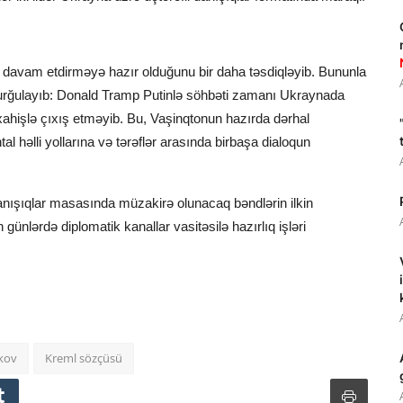
ni davam etdirməyə hazır olduğunu bir daha təsdiqləyib. Bununla
rğulayıb: Donald Tramp Putinlə söhbəti zamanı Ukraynada
ahişlə çıxış etməyib. Bu, Vaşinqtonun hazırda dərhal
həlli yollarına və tərəflər arasında birbaşa dialoqun
k danışıqlar masasında müzakirə olunacaq bəndlərin ilkin
günlərdə diplomatik kanallar vasitəsilə hazırlıq işləri
kov
Kreml sözçüsü