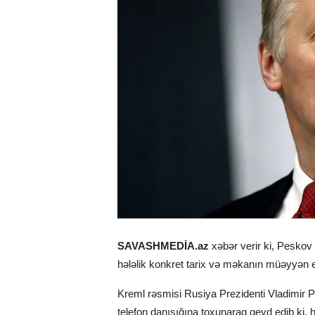
SAVASHMEDİA.az
xəbər verir ki, Peskov 
hələlik konkret tarix və məkanın müəyyən edi
Kreml rəsmisi Rusiya Prezidenti Vladimir 
telefon danışığına toxunaraq qeyd edib ki, h