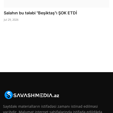
Salahın bu tələbi "Beşiktaş"ı ŞOK ETDİ
Jul 29, 2026
Saytdakı materialların istifadəsi zamanı istinad edilməsi
vacibdir. Məlumat internet səhifələrində istifadə edildikdə