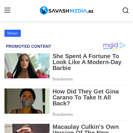
İdman
Haqqımızda
Əlaqə
Peşə etikası
Reklam
Gündəm
Siyasət
İqtisadiyyat
Hadisə