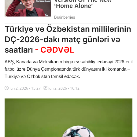
Dünya
Cəmiyyət
Türkiyə və Özbəkistan millilərinin
İdman
DÇ-2026-dakı matç günləri və
saatları
- CƏDVƏL
Kriminal
ABŞ, Kanada və Meksikanın birgə ev sahibliyi edəcəyi 2026-cı il
Mövqe
futbol üzrə Dünya Çempionatında türk dünyasını iki komanda –
Maraqlı
Türkiyə və Özbəkistan təmsil edəcək.
Jun 2, 2026 - 15:27
Jun 2, 2026 - 16:12
Sağlıq
Digər