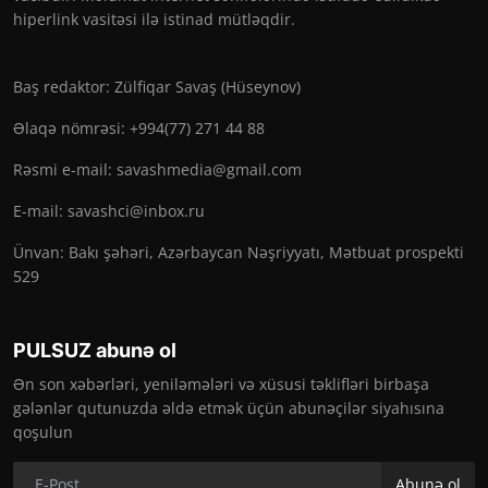
hiperlink vasitəsi ilə istinad mütləqdir.
Baş redaktor: Zülfiqar Savaş (Hüseynov)
Əlaqə nömrəsi: +994(77) 271 44 88
Rəsmi e-mail:
savashmedia@gmail.com
E-mail:
savashci@inbox.ru
Ünvan: Bakı şəhəri, Azərbaycan Nəşriyyatı, Mətbuat prospekti
529
PULSUZ abunə ol
Ən son xəbərləri, yeniləmələri və xüsusi təklifləri birbaşa
gələnlər qutunuzda əldə etmək üçün abunəçilər siyahısına
qoşulun
Abunə ol