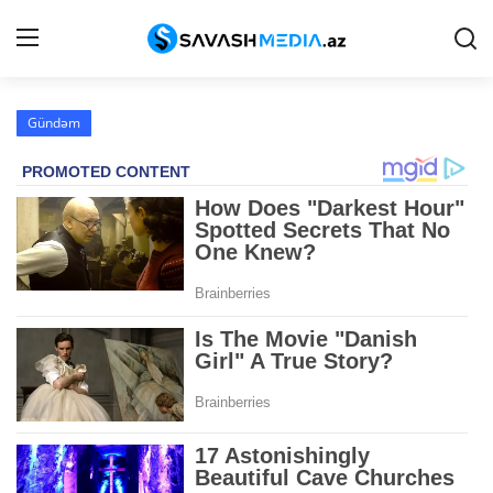
Gündəm
Reklam
Gündəm
Haqqımızda
Əlaqə
Peşə etikası
Siyasət
İqtisadiyyat
Hadisə