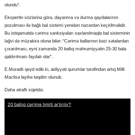
olundu”.
Ekspertin sözlərinə görə, dayanma və durma qaydalarının
pozulması ilə bağlı bal sistemi yenidən nəzərdən keçirilməlidir.
Bu istiqamətdə cərimə sanksiyaları saxlanılmaqla bal sisteminin
ləğvi də müzakirə oluna bilər: “Cərimə ballarının bəzi xətalardan
çıxarılması, eyni zamanda 20 ballıq məhrumiyyətin 25-30 bala
qaldırılması faydalı olar”.
E.Muradlı qeyd edib ki, aidiyyəti qurumlar tərəfindən artıq Milli
Məclisə layihə təqdim olunub.
Daha ətraflı süjetdə: