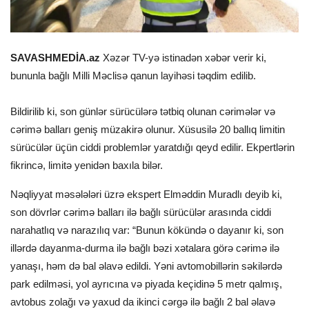
SAVASHMEDİA.az
Xəzər TV-yə istinadən xəbər verir ki,
bununla bağlı Milli Məclisə qanun layihəsi təqdim edilib.
Bildirilib ki, son günlər sürücülərə tətbiq olunan cərimələr və
cərimə balları geniş müzakirə olunur. Xüsusilə 20 ballıq limitin
sürücülər üçün ciddi problemlər yaratdığı qeyd edilir. Ekpertlərin
fikrincə, limitə yenidən baxıla bilər.
Nəqliyyat məsələləri üzrə ekspert Elməddin Muradlı deyib ki,
son dövrlər cərimə balları ilə bağlı sürücülər arasında ciddi
narahatlıq və narazılıq var: “Bunun kökündə o dayanır ki, son
illərdə dayanma-durma ilə bağlı bəzi xətalara görə cərimə ilə
yanaşı, həm də bal əlavə edildi. Yəni avtomobillərin səkilərdə
park edilməsi, yol ayrıcına və piyada keçidinə 5 metr qalmış,
avtobus zolağı və yaxud da ikinci cərgə ilə bağlı 2 bal əlavə