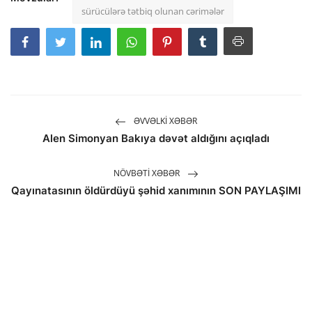
sürücülərə tətbiq olunan cərimələr
ƏVVƏLKI XƏBƏR
Alen Simonyan Bakıya dəvət aldığını açıqladı
NÖVBƏTI XƏBƏR
Qayınatasının öldürdüyü şəhid xanımının SON PAYLAŞIMI