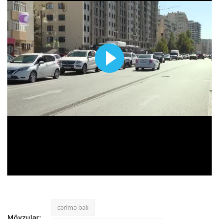
cərimə balı
Mövzular: