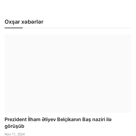
Oxşar xəbərlər
Prezident İlham Əliyev Belçikanın Baş naziri ilə
görüşüb
Nov 11, 2024