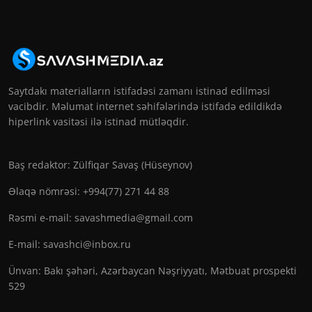
Saytdakı materialların istifadəsi zamanı istinad edilməsi
vacibdir. Məlumat internet səhifələrində istifadə edildikdə
hiperlink vasitəsi ilə istinad mütləqdir.
Baş redaktor: Zülfiqar Savaş (Hüseynov)
Əlaqə nömrəsi: +994(77) 271 44 88
Rəsmi e-mail:
savashmedia@gmail.com
E-mail:
savashci@inbox.ru
Ünvan: Bakı şəhəri, Azərbaycan Nəşriyyatı, Mətbuat prospekti
529