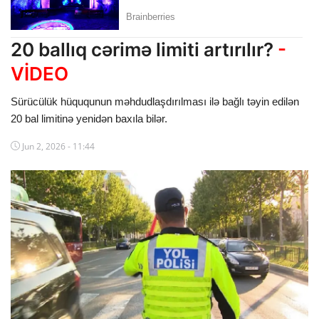
Dünya
20 ballıq cərimə limiti artırılır?
-
Cəmiyyət
VİDEO
İdman
Sürücülük hüququnun məhdudlaşdırılması ilə bağlı təyin edilən
Kriminal
20 bal limitinə yenidən baxıla bilər.
Jun 2, 2026 - 11:44
Mövqe
Maraqlı
Sağlıq
Digər