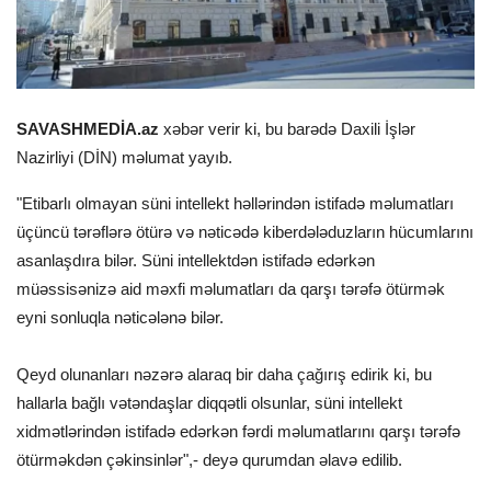
SAVASHMEDİA.az
xəbər verir ki, bu barədə Daxili İşlər
Nazirliyi (DİN) məlumat yayıb.
"Etibarlı olmayan süni intellekt həllərindən istifadə məlumatları
üçüncü tərəflərə ötürə və nəticədə kiberdələduzların hücumlarını
asanlaşdıra bilər. Süni intellektdən istifadə edərkən
müəssisənizə aid məxfi məlumatları da qarşı tərəfə ötürmək
eyni sonluqla nəticələnə bilər.
Qeyd olunanları nəzərə alaraq bir daha çağırış edirik ki, bu
hallarla bağlı vətəndaşlar diqqətli olsunlar, süni intellekt
xidmətlərindən istifadə edərkən fərdi məlumatlarını qarşı tərəfə
ötürməkdən çəkinsinlər",- deyə qurumdan əlavə edilib.