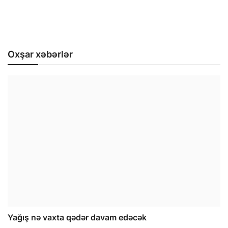
Oxşar xəbərlər
Yağış nə vaxta qədər davam edəcək