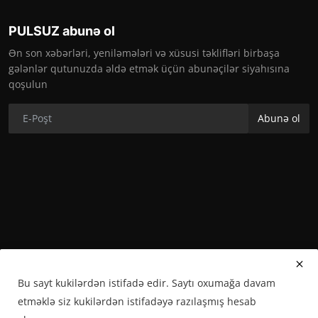
PULSUZ abunə ol
Ən son xəbərləri, yeniləmələri və xüsusi təklifləri birbaşa
gələnlər qutunuzda əldə etmək üçün abunəçilər siyahısına
qoşulun
Abunə ol
Bu sayt kukilərdən istifadə edir. Saytı oxumağa davam
etməklə siz kukilərdən istifadəyə razılaşmış hesab