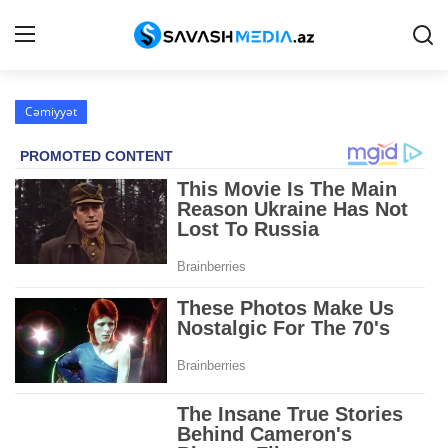
Cəmiyyət
Haqqımızda
Əlaqə
Peşə etikası
Reklam
Gündəm
Siyasət
İqtisadiyyat
Hadisə