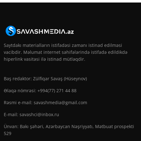
Saytdakı materialların istifadəsi zamanı istinad edilməsi
vacibdir. Məlumat internet səhifələrində istifadə edildikdə
hiperlink vasitəsi ilə istinad mütləqdir.
Baş redaktor: Zülfiqar Savaş (Hüseynov)
Əlaqə nömrəsi: +994(77) 271 44 88
Rəsmi e-mail:
savashmedia@gmail.com
E-mail:
savashci@inbox.ru
Ünvan: Bakı şəhəri, Azərbaycan Nəşriyyatı, Mətbuat prospekti
529