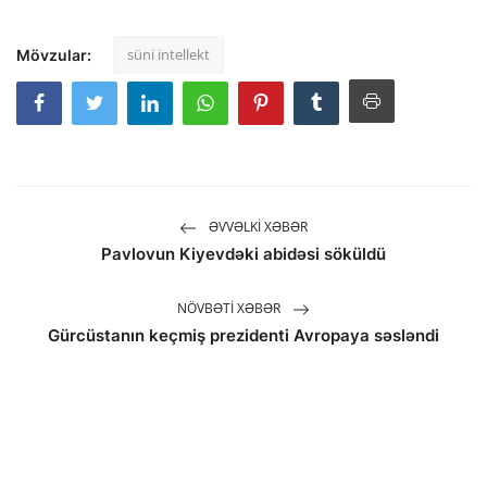
süni intellekt
Mövzular:
ƏVVƏLKI XƏBƏR
Pavlovun Kiyevdəki abidəsi söküldü
NÖVBƏTI XƏBƏR
Gürcüstanın keçmiş prezidenti Avropaya səsləndi