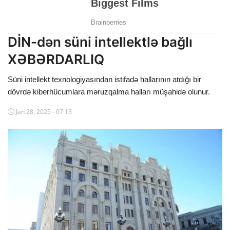
Dünya
Cəmiyyət
DİN-dən süni intellektlə bağlı
XƏBƏRDARLIQ
İdman
Süni intellekt texnologiyasından istifadə hallarının atdığı bir
Kriminal
dövrdə kiberhücumlara məruzqalma halları müşahidə olunur.
Mövqe
Jan 28, 2025 - 07:13
Maraqlı
Sağlıq
Digər