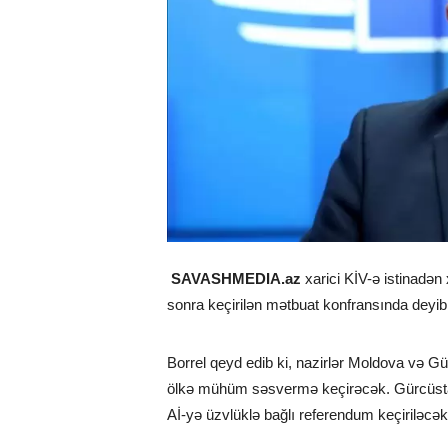
SAVASHMEDIA.az
xarici KİV-ə istinadən 
sonra keçirilən mətbuat konfransında deyib
Borrel qeyd edib ki, nazirlər Moldova və Gü
ölkə mühüm səsvermə keçirəcək. Gürcüstand
Aİ-yə üzvlüklə bağlı referendum keçiriləcək