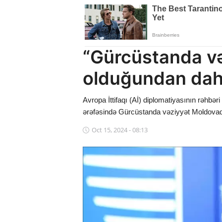
Dünya
Cəmiyyət
“Gürcüstanda v
İdman
olduğundan dah
Kriminal
Avropa İttifaqı (Aİ) diplomatiyasının rəhbəri
Mövqe
ərəfəsində Gürcüstanda vəziyyət Moldovad
Maraqlı
Oct 15, 2024 - 08:13
Sağlıq
Digər