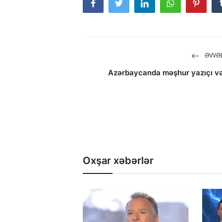
ƏVVƏL
Azərbaycanda məşhur yazıçı və
Oxşar xəbərlər