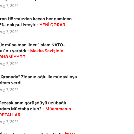
Aug 7, 2026
İran Hörmüzdən keçən hər gəmidən
7%-dək pul istəyir
- YENİ QƏRAR
Aug 7, 2026
Üç müsəlman lider “İslam NATO-
su”nu yaratdı
- Məkkə Sazişinin
ƏHƏMİYYƏTİ
Aug 7, 2026
"Qranada" Zidanın oğlu ilə müqaviləyə
xitam verdi
Aug 7, 2026
Pezeşkianın görüşdüyü üzübağlı
adam Müctəba olub?
- Müəmmanın
DETALLARI
Aug 7, 2026