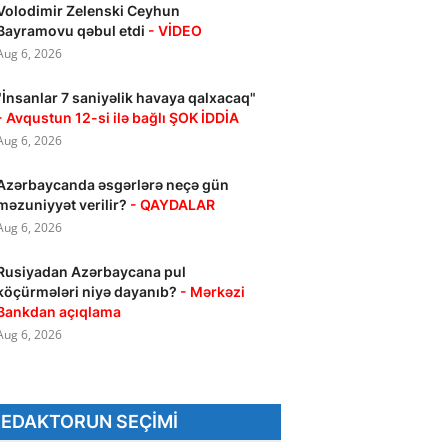
Volodimir Zelenski Ceyhun
Bayramovu qəbul etdi
- VİDEO
Aug 6, 2026
"İnsanlar 7 saniyəlik havaya qalxacaq"
- Avqustun 12-si ilə bağlı ŞOK İDDİA
Aug 6, 2026
Azərbaycanda əsgərlərə neçə gün
məzuniyyət verilir?
- QAYDALAR
Aug 6, 2026
Rusiyadan Azərbaycana pul
köçürmələri niyə dayanıb?
- Mərkəzi
Bankdan açıqlama
Aug 6, 2026
REDAKTORUN SEÇIMI