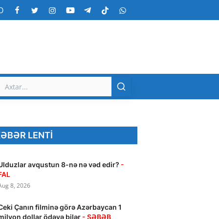
O
ƏBƏR LENTI
Ulduzlar avqustun 8-nə nə vəd edir?
-
FAL
Aug 8, 2026
Ceki Çanın filminə görə Azərbaycan 1
milyon dollar ödəyə bilər
- SƏBƏB