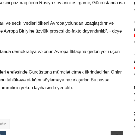
esini pozmaq üçün Rusiya səylərini əsirgəmir, Gürcüstanda isə
arı və seçki vədləri ölkəni Avropa yolundan uzaqlaşdırır və
ə Avropa Birliyinə üzvlük prosesi de-fakto dayandırılıb”, - deyə
standa demokratiya və onun Avropa İttifaqına gedən yolu üçün
iləri ərəfəsində Gürcüstana müraciət etmək fikrindədirlər. Onlar
nu təhlükəyə atdığını söyləməyə hazırlaşırlar. Bu passaj
sammitinin yekun layihəsində yer alıb.
sdir