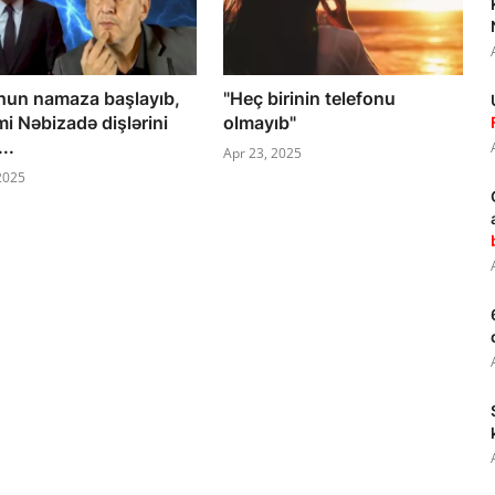
hun namaza başlayıb,
"Heç birinin telefonu
i Nəbizadə dişlərini
olmayıb"
..
Apr 23, 2025
 2025