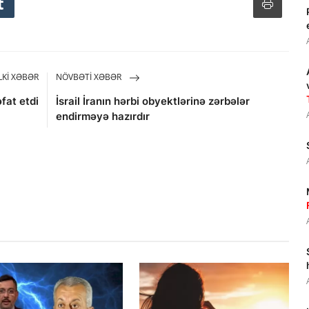
KI XƏBƏR
NÖVBƏTI XƏBƏR
fat etdi
İsrail İranın hərbi obyektlərinə zərbələr
endirməyə hazırdır