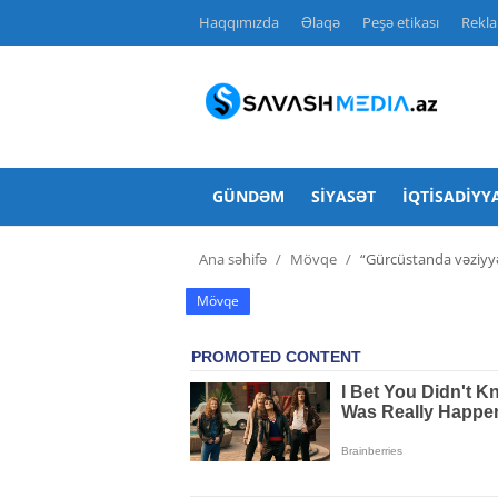
Haqqımızda
Əlaqə
Peşə etikası
Rekl
Haqqımızda
Əlaqə
GÜNDƏM
SIYASƏT
İQTISADIYY
Peşə etikası
Ana səhifə
Mövqe
“Gürcüstanda vəziyy
Reklam
Mövqe
Gündəm
Siyasət
İqtisadiyyat
Hadisə