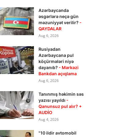
Azərbaycanda
əsgərlərə neçə gün
məzuniyyət verilir?
-
QAYDALAR
Aug 6, 2026
Rusiyadan
Azərbaycana pul
köçürmələri niyə
dayanıb?
- Mərkəzi
Bankdan açıqlama
Aug 6, 2026
Tanınmış həkimin səs
yazısı yayıldı
-
Qanunsuz pul alır? +
AUDİO
Aug 4, 2026
"10 ildir avtomobil