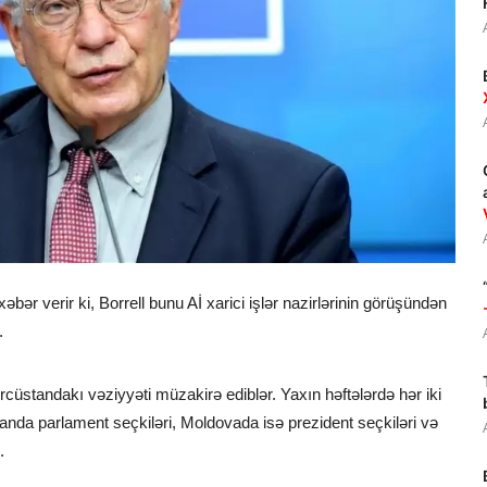
xəbər verir ki, Borrell bunu Aİ xarici işlər nazirlərinin görüşündən
.
rcüstandakı vəziyyəti müzakirə ediblər. Yaxın həftələrdə hər iki
a parlament seçkiləri, Moldovada isə prezident seçkiləri və
.