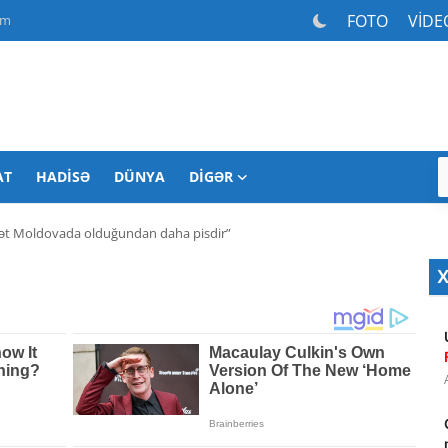
FOTO
VİDE
am
AT
HADISƏ
DÜNYA
DIGƏR
ət Moldovada olduğundan daha pisdir”
X