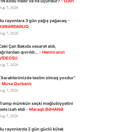
FİN kodu nədir və nə üçündür?
- İZAH
Aug 7, 2026
Bu rayonlara 3 gün yağış yağacaq
-
XƏBƏRDARLIQ
Aug 7, 2026
Ceki Çan Bakıda xəsarət aldı,
ağrılardan qıvrıldı...
- Həmin anın
VİDEOSU
Aug 7, 2026
“Xarakterimizdə təslim olmaq yoxdur”
- Musa Qurbanlı
Aug 7, 2026
Tramp mümkün seçki məğlubiyyətini
belə izah etdi
- Maraqlı BƏHANƏ
Aug 7, 2026
Bu rayonlarda 2 gün güclü külək