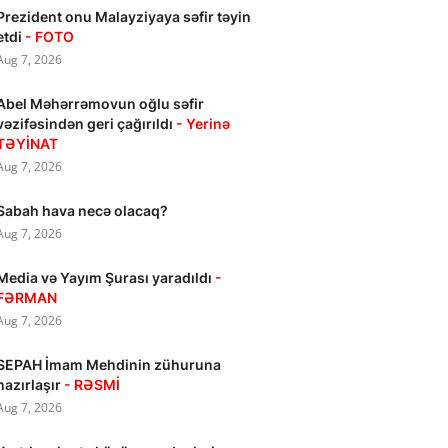
Prezident onu Malayziyaya səfir təyin
etdi
- FOTO
Aug 7, 2026
Abel Məhərrəmovun oğlu səfir
vəzifəsindən geri çağırıldı
- Yerinə
TƏYİNAT
Aug 7, 2026
Sabah hava necə olacaq?
Aug 7, 2026
Media və Yayım Şurası yaradıldı
-
FƏRMAN
Aug 7, 2026
SEPAH İmam Mehdinin zühuruna
hazırlaşır
- RƏSMİ
Aug 7, 2026