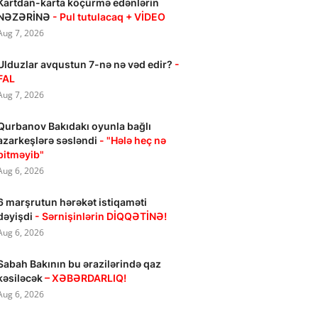
Kartdan-karta köçürmə edənlərin
NƏZƏRİNƏ
- Pul tutulacaq + VİDEO
Aug 7, 2026
Ulduzlar avqustun 7-nə nə vəd edir?
-
FAL
Aug 7, 2026
Qurbanov Bakıdakı oyunla bağlı
azarkeşlərə səsləndi
- "Hələ heç nə
bitməyib"
Aug 6, 2026
6 marşrutun hərəkət istiqaməti
dəyişdi
- Sərnişinlərin DİQQƏTİNƏ!
Aug 6, 2026
Sabah Bakının bu ərazilərində qaz
kəsiləcək
– XƏBƏRDARLIQ!
Aug 6, 2026