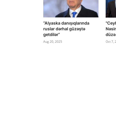
“Alyaska danışıqlarında
"Cey
ruslar dərhal güzəştə
Nəsim
getdilər”
düzə.
Aug 20, 2025
Oct 7,