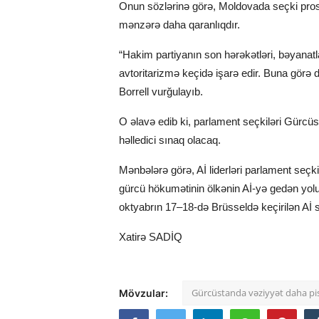
Onun sözlərinə görə, Moldovada seçki pros
mənzərə daha qaranlıqdır.
“Hakim partiyanın son hərəkətləri, bəyanatl
avtoritarizmə keçidə işarə edir. Buna görə d
Borrell vurğulayıb.
O əlavə edib ki, parlament seçkiləri Gürcü
həlledici sınaq olacaq.
Mənbələrə görə, Aİ liderləri parlament seçk
gürcü hökumətinin ölkənin Aİ-yə gedən yolu
oktyabrın 17–18-də Brüsseldə keçirilən Aİ 
Xatirə SADİQ
Gürcüstanda vəziyyət daha pi
Mövzular: