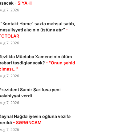
əsəcək
- SİYAHI
Aug 7, 2026
““Kontakt Home” saxta məhsul satıb,
məsuliyyəti alıcının üstünə atır”
-
FOTOLAR
Aug 7, 2026
Tezliklə Müctəba Xameneinin ölüm
xəbəri təsdiqlənəcək?
- "Onun şəhid
olması..."
Aug 7, 2026
Prezident Samir Şərifova yeni
səlahiyyət verdi
Aug 7, 2026
Zeynal Nağdəliyevin oğluna vəzifə
verildi
- SƏRƏNCAM
Aug 7, 2026