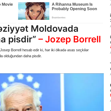
əziyyət Moldovada
a pisdir”
– Jozep Borrell
 Josep Borrell hesab edir ki, hər iki ölkədə əsas seçkilər
a olduğundan daha pisdir.