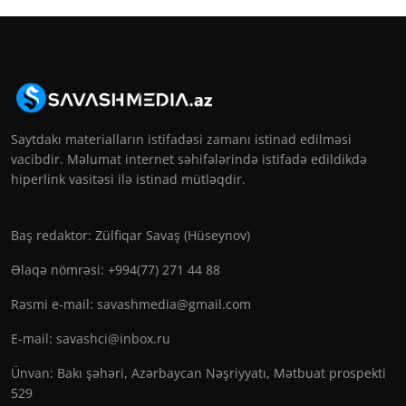
Saytdakı materialların istifadəsi zamanı istinad edilməsi
vacibdir. Məlumat internet səhifələrində istifadə edildikdə
hiperlink vasitəsi ilə istinad mütləqdir.
Baş redaktor: Zülfiqar Savaş (Hüseynov)
Əlaqə nömrəsi: +994(77) 271 44 88
Rəsmi e-mail:
savashmedia@gmail.com
E-mail:
savashci@inbox.ru
Ünvan: Bakı şəhəri, Azərbaycan Nəşriyyatı, Mətbuat prospekti
529