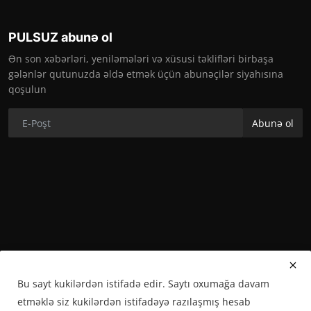
PULSUZ abunə ol
Ən son xəbərləri, yeniləmələri və xüsusi təklifləri birbaşa
gələnlər qutunuzda əldə etmək üçün abunəçilər siyahısına
qoşulun
Abunə ol
Bu sayt kukilərdən istifadə edir. Saytı oxumağa davam
etməklə siz kukilərdən istifadəyə razılaşmış hesab