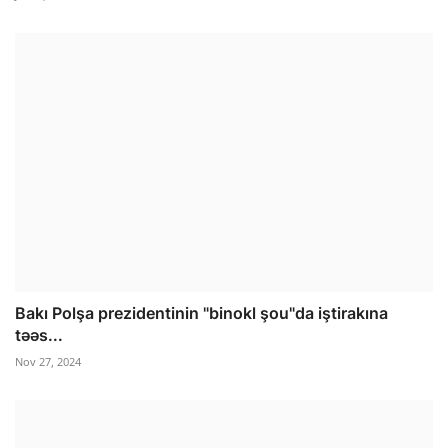
Bakı Polşa prezidentinin "binokl şou"da iştirakına
təəs...
Nov 27, 2024