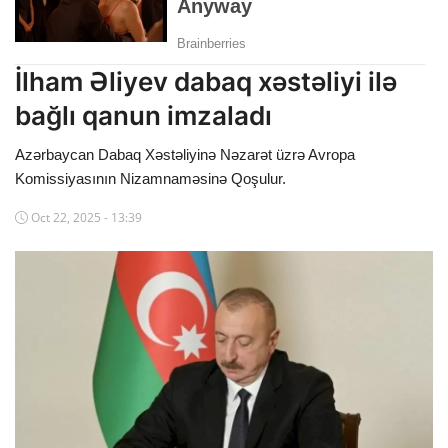
Dünya
Cəmiyyət
İlham Əliyev dabaq xəstəliyi ilə
bağlı qanun imzaladı
İdman
Azərbaycan Dabaq Xəstəliyinə Nəzarət üzrə Avropa
Kriminal
Komissiyasının Nizamnaməsinə Qoşulur.
Mövqe
Oct 22, 2025 - 13:39
Maraqlı
Sağlıq
Digər