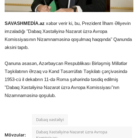
SAVASHMEDİA.az
xəbər verir ki, bu, Prezident İlham Əliyevin
imzaladığı "Dabaq Xəstəliyinə Nəzarət üzrə Avropa
Komissiyasının Nizamnaməsinə qoşulmaq haqqında" Qanunda
əksini tapıb.
Qanuna əsasən, Azərbaycan Respublikası Birləşmiş Millətlər
Təşkilatının Ərzaq və Kənd Təsərrüfatı Təşkilatı çərçivəsində
1953-cü il dekabrın 11-də Roma şəhərində təsdiq edilmiş
"Dabaq Xəstəliyinə Nəzarət üzrə Avropa Komissiyası"nın
Nizamnaməsinə qoşulub.
Dabaq xəstəliyi
Dabaq Xəstəliyinə Nəzarət üzrə Avropa
Mövzular:
Komissiyası