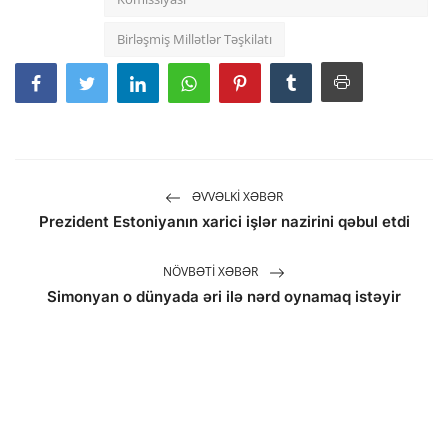
Birləşmiş Millətlər Təşkilatı
ƏVVƏLKI XƏBƏR
Prezident Estoniyanın xarici işlər nazirini qəbul etdi
NÖVBƏTI XƏBƏR
Simonyan o dünyada əri ilə nərd oynamaq istəyir