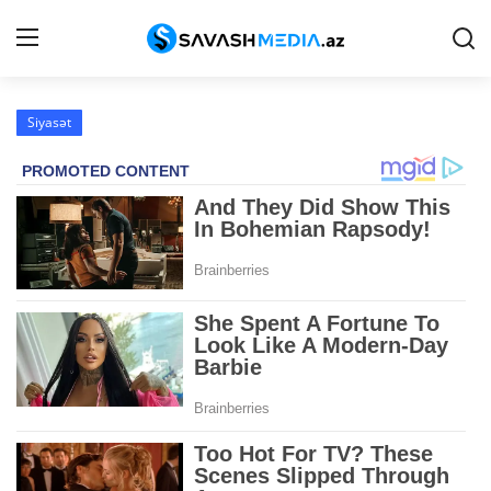
Siyasət
Haqqımızda
Əlaqə
Peşə etikası
Reklam
Gündəm
Siyasət
İqtisadiyyat
Hadisə