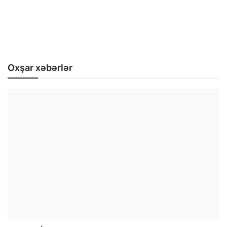
Oxşar xəbərlər