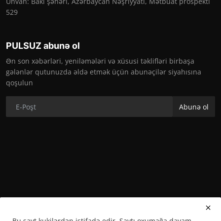
Ünvan: Bakı şəhəri, Azərbaycan Nəşriyyatı, Mətbuat prospekti
529
PULSUZ abunə ol
Ən son xəbərləri, yeniləmələri və xüsusi təklifləri birbaşa
gələnlər qutunuzda əldə etmək üçün abunəçilər siyahısına
qoşulun
Abunə ol
Bu sayt kukilərdən istifadə edir. Saytı oxumağa davam