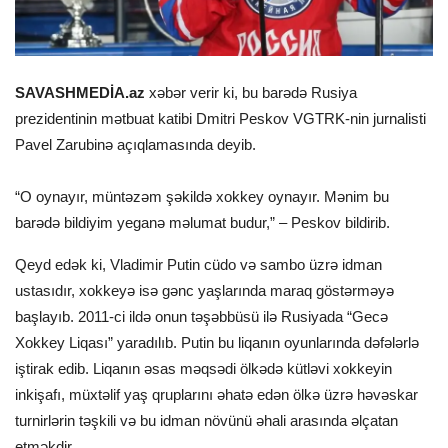
SAVASHMEDİA.az
xəbər verir ki, bu barədə Rusiya
prezidentinin mətbuat katibi Dmitri Peskov VGTRK-nin jurnalisti
Pavel Zarubinə açıqlamasında deyib.
“O oynayır, müntəzəm şəkildə xokkey oynayır. Mənim bu
barədə bildiyim yeganə məlumat budur,” – Peskov bildirib.
Qeyd edək ki, Vladimir Putin cüdo və sambo üzrə idman
ustasıdır, xokkeyə isə gənc yaşlarında maraq göstərməyə
başlayıb. 2011-ci ildə onun təşəbbüsü ilə Rusiyada “Gecə
Xokkey Liqası” yaradılıb. Putin bu liqanın oyunlarında dəfələrlə
iştirak edib. Liqanın əsas məqsədi ölkədə kütləvi xokkeyin
inkişafı, müxtəlif yaş qruplarını əhatə edən ölkə üzrə həvəskar
turnirlərin təşkili və bu idman növünü əhali arasında əlçatan
etməkdir.