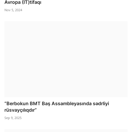
Avropa (İT)tifaqı
Nov 5, 2024
“Berbokun BMT Baş Assambleyasında sədrliyi
rüsvayçılıqdır”
Sep 9, 2025