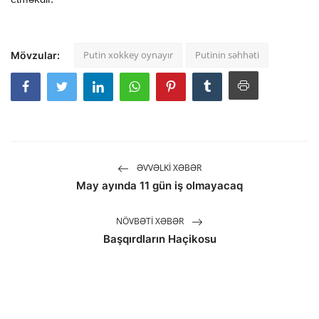
Putin xokkey oynayır
Putinin səhhəti
Mövzular:
ƏVVƏLKI XƏBƏR
May ayında 11 gün iş olmayacaq
NÖVBƏTI XƏBƏR
Başqırdların Haçikosu