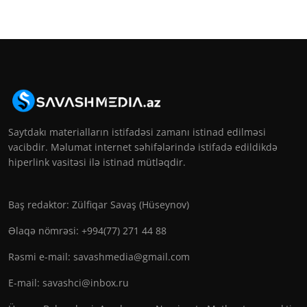
Saytdakı materialların istifadəsi zamanı istinad edilməsi
vacibdir. Məlumat internet səhifələrində istifadə edildikdə
hiperlink vasitəsi ilə istinad mütləqdir.
Baş redaktor: Zülfiqar Savaş (Hüseynov)
Əlaqə nömrəsi: +994(77) 271 44 88
Rəsmi e-mail:
savashmedia@gmail.com
E-mail:
savashci@inbox.ru