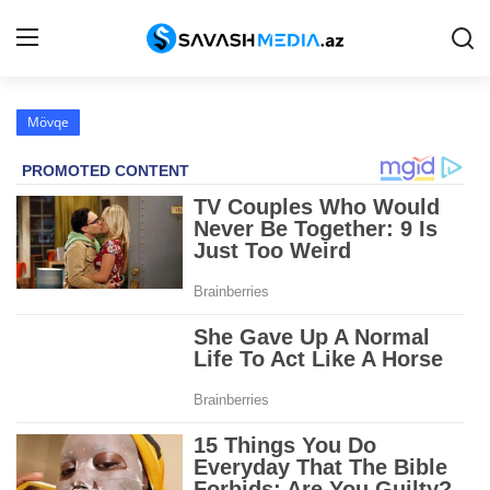
Mövqe
Reklam
Gündəm
Haqqımızda
Əlaqə
Peşə etikası
Siyasət
İqtisadiyyat
Hadisə