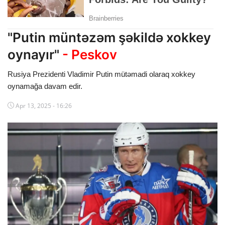
Dünya
"Putin müntəzəm şəkildə xokkey
Cəmiyyət
oynayır"
- Peskov
İdman
Rusiya Prezidenti Vladimir Putin mütəmadi olaraq xokkey
Kriminal
oynamağa davam edir.
Mövqe
Apr 13, 2025 - 16:26
Maraqlı
Sağlıq
Digər