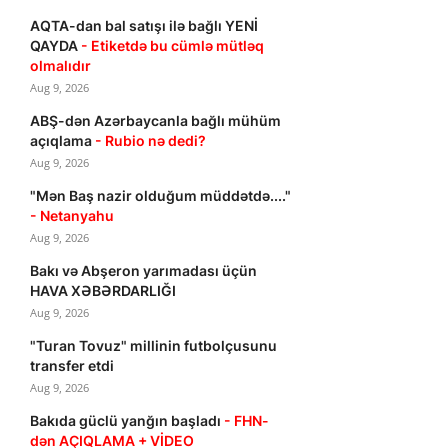
AQTA-dan bal satışı ilə bağlı YENİ
QAYDA
- Etiketdə bu cümlə mütləq
olmalıdır
Aug 9, 2026
ABŞ-dən Azərbaycanla bağlı mühüm
açıqlama
- Rubio nə dedi?
Aug 9, 2026
"Mən Baş nazir olduğum müddətdə...."
- Netanyahu
Aug 9, 2026
Bakı və Abşeron yarımadası üçün
HAVA XƏBƏRDARLIĞI
Aug 9, 2026
"Turan Tovuz" millinin futbolçusunu
transfer etdi
Aug 9, 2026
Bakıda güclü yanğın başladı
- FHN-
dən AÇIQLAMA + VİDEO