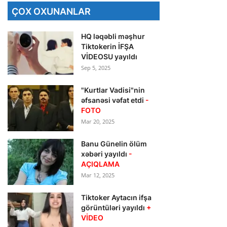
ÇOX OXUNANLAR
HQ ləqəbli məşhur
Tiktokerin İFŞA
VİDEOSU yayıldı
Sep 5, 2025
"Kurtlar Vadisi"nin
əfsanəsi vəfat etdi
-
FOTO
Mar 20, 2025
Banu Günelin ölüm
xəbəri yayıldı
-
AÇIQLAMA
Mar 12, 2025
Tiktoker Aytacın ifşa
görüntüləri yayıldı
+
VİDEO