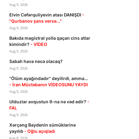
Aug 9, 2026
Elvin Cəfərquliyevin atası DANIŞDI
-
"Qurbanov şans versə..."
Aug 9, 2026
Bakıda magistral yolla qaçan cins atlar
kimindir?
- VİDEO
Aug 9, 2026
Sabah hava necə olacaq?
Aug 9, 2026
"Ölüm ayağındadır" deyilirdi, amma...
- İran Müctəbanın VİDEOSUNU YAYDI
Aug 9, 2026
Ulduzlar avqustun 9-na nə vəd edir?
-
FAL
Aug 9, 2026
Xərçəng Baydenin sümüklərinə
yayılıb
- Oğlu açıqladı
Aug 8, 2026