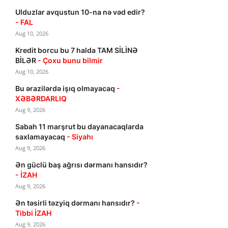
Ulduzlar avqustun 10-na nə vəd edir?
- FAL
Aug 10, 2026
Kredit borcu bu 7 halda TAM SİLİNƏ
BİLƏR
- Çoxu bunu bilmir
Aug 10, 2026
Bu ərazilərdə işıq olmayacaq
-
XƏBƏRDARLIQ
Aug 9, 2026
Sabah 11 marşrut bu dayanacaqlarda
saxlamayacaq
- Siyahı
Aug 9, 2026
Ən güclü baş ağrısı dərmanı hansıdır?
- İZAH
Aug 9, 2026
Ən təsirli təzyiq dərmanı hansıdır?
-
Tibbi İZAH
Aug 9, 2026