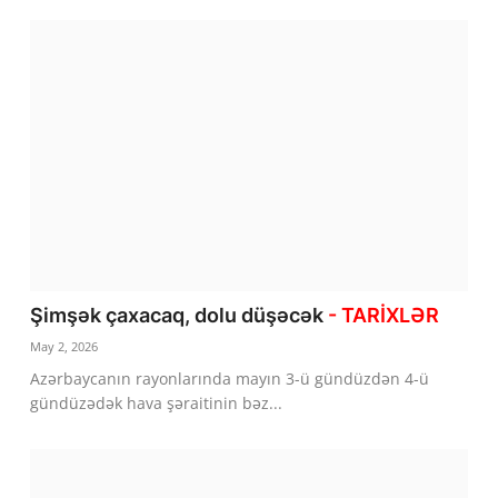
Şimşək çaxacaq, dolu düşəcək
- TARİXLƏR
May 2, 2026
Azərbaycanın rayonlarında mayın 3-ü gündüzdən 4-ü
gündüzədək hava şəraitinin bəz...