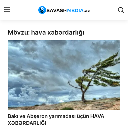
Mövzu: hava xəbərdarlığı
Reklam
Gündəm
Haqqımızda
Əlaqə
Peşə etikası
Siyasət
İqtisadiyyat
Bakı və Abşeron yarımadası üçün HAVA
XƏBƏRDARLIĞI
Hadisə