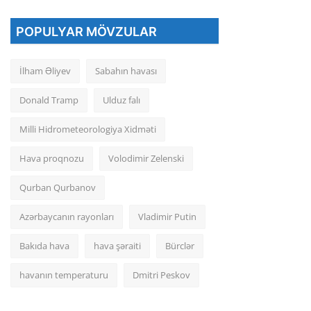
POPULYAR MÖVZULAR
İlham Əliyev
Sabahın havası
Donald Tramp
Ulduz falı
Milli Hidrometeorologiya Xidməti
Hava proqnozu
Volodimir Zelenski
Qurban Qurbanov
Azərbaycanın rayonları
Vladimir Putin
Bakıda hava
hava şəraiti
Bürclər
havanın temperaturu
Dmitri Peskov