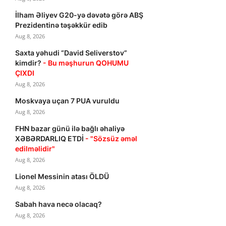
İlham Əliyev G20-yə dəvətə görə ABŞ
Prezidentinə təşəkkür edib
Aug 8, 2026
Saxta yəhudi “David Seliverstov”
kimdir?
- Bu məşhurun QOHUMU
ÇIXDI
Aug 8, 2026
Moskvaya uçan 7 PUA vuruldu
Aug 8, 2026
FHN bazar günü ilə bağlı əhaliyə
XƏBƏRDARLIQ ETDİ
- "Sözsüz əməl
edilməlidir"
Aug 8, 2026
Lionel Messinin atası ÖLDÜ
Aug 8, 2026
Sabah hava necə olacaq?
Aug 8, 2026