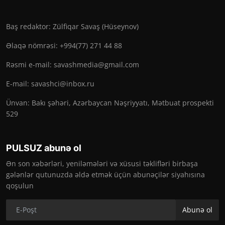
Baş redaktor: Zülfiqar Savaş (Hüseynov)
Əlaqə nömrəsi: +994(77) 271 44 88
Rəsmi e-mail:
savashmedia@gmail.com
E-mail:
savashci@inbox.ru
Ünvan: Bakı şəhəri, Azərbaycan Nəşriyyatı, Mətbuat prospekti
529
PULSUZ abunə ol
Ən son xəbərləri, yeniləmələri və xüsusi təklifləri birbaşa
gələnlər qutunuzda əldə etmək üçün abunəçilər siyahısına
qoşulun
Abunə ol