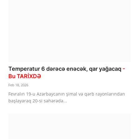
Temperatur 6 dərəcə enəcək, qar yağacaq
-
Bu TARİXDƏ
Feb 18, 2026
Fevralın 19-u Azərbaycanın şimal və qərb rayonlarından
başlayaraq 20-si səhərədə...