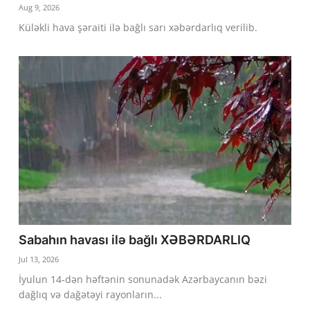
Aug 9, 2026
Dünya
Küləkli hava şəraiti ilə bağlı sarı xəbərdarlıq verilib.
Cəmiyyət
İdman
Kriminal
Mövqe
Maraqlı
Sağlıq
Digər
Sabahın havası ilə bağlı XƏBƏRDARLIQ
Jul 13, 2026
İyulun 14-dən həftənin sonunadək Azərbaycanın bəzi
dağlıq və dağətəyi rayonların...