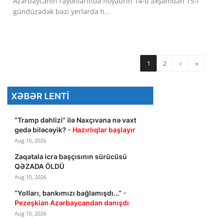
Azərbaycanın rayonlarında noyabrın 14-ü axşamdan 15-i
gündüzədək bəzi yerlərdə h...
1
2
›
»
XƏBƏR LENTI
“Tramp dəhlizi” ilə Naxçıvana nə vaxt
gedə biləcəyik?
- Hazırlıqlar başlayır
Aug 10, 2026
Zaqatala icra başçısının sürücüsü
QƏZADA ÖLDÜ
Aug 10, 2026
“Yolları, bankımızı bağlamışdı...”
-
Pezeşkian Azərbaycandan danışdı
Aug 10, 2026