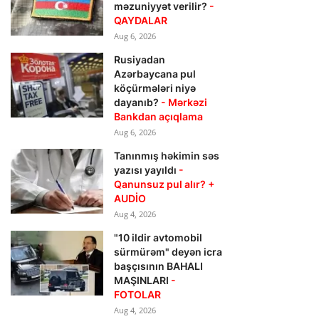
məzuniyyət verilir?
-
QAYDALAR
Aug 6, 2026
Rusiyadan
Azərbaycana pul
köçürmələri niyə
dayanıb?
- Mərkəzi
Bankdan açıqlama
Aug 6, 2026
Tanınmış həkimin səs
yazısı yayıldı
-
Qanunsuz pul alır? +
AUDİO
Aug 4, 2026
"10 ildir avtomobil
sürmürəm" deyən icra
başçısının BAHALI
MAŞINLARI
-
FOTOLAR
Aug 4, 2026