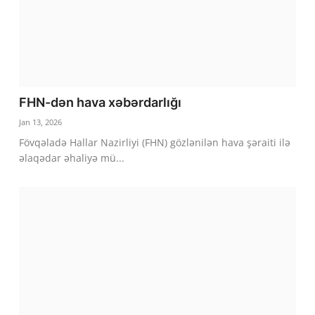
FHN-dən hava xəbərdarlığı
Jan 13, 2026
Fövqəladə Hallar Nazirliyi (FHN) gözlənilən hava şəraiti ilə
əlaqədar əhaliyə mü...