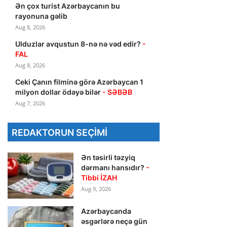
Ən çox turist Azərbaycanın bu
rayonuna gəlib
Aug 8, 2026
Ulduzlar avqustun 8-nə nə vəd edir?
-
FAL
Aug 8, 2026
Ceki Çanın filminə görə Azərbaycan 1
milyon dollar ödəyə bilər
- SƏBƏB
Aug 7, 2026
REDAKTORUN SEÇIMI
Ən təsirli təzyiq
dərmanı hansıdır?
-
Tibbi İZAH
Aug 9, 2026
Azərbaycanda
əsgərlərə neçə gün