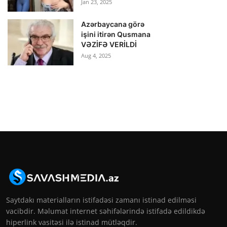
Jan 23, 2025
Azərbaycana görə
işini itirən Qusmana
VƏZİFƏ VERİLDİ
Aug 4, 2025
Saytdakı materialların istifadəsi zamanı istinad edilməsi
vacibdir. Məlumat internet səhifələrində istifadə edildikdə
hiperlink vasitəsi ilə istinad mütləqdir.