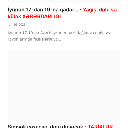
İyunun 17-dən 19-na qədər...
- Yağış, dolu və
külək XƏBƏRDARLIĞI
Jun 16, 2026
İyunun 17-19-da Azərbaycanın bəzi dağlıq və dağətəyi
rayonlarında fasilələrlə ya...
Şimşək çaxacaq, dolu düşəcək
- TARİXLƏR