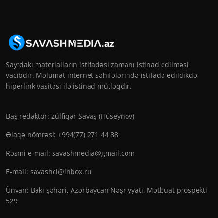
Saytdakı materialların istifadəsi zamanı istinad edilməsi
vacibdir. Məlumat internet səhifələrində istifadə edildikdə
hiperlink vasitəsi ilə istinad mütləqdir.
Baş redaktor: Zülfiqar Savaş (Hüseynov)
Əlaqə nömrəsi: +994(77) 271 44 88
Rəsmi e-mail:
savashmedia@gmail.com
E-mail:
savashci@inbox.ru
Ünvan: Bakı şəhəri, Azərbaycan Nəşriyyatı, Mətbuat prospekti
529