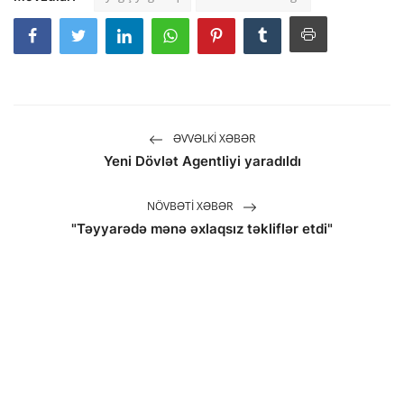
ƏVVƏLKI XƏBƏR
Yeni Dövlət Agentliyi yaradıldı
NÖVBƏTI XƏBƏR
"Təyyarədə mənə əxlaqsız təkliflər etdi"