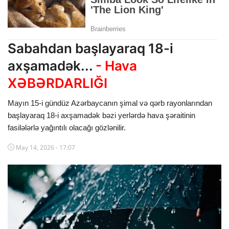
Dünya
Cəmiyyət
Sabahdan başlayaraq 18-i
İdman
axşamadək...
- Hava
XƏBƏRDARLIĞI
Kriminal
Mayın 15-i gündüz Azərbaycanın şimal və qərb rayonlarından
Mövqe
başlayaraq 18-i axşamadək bəzi yerlərdə hava şəraitinin
Maraqlı
fasilələrlə yağıntılı olacağı gözlənilir.
May 14, 2026 - 17:07
Sağlıq
Digər