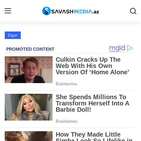
Digər
Haqqımızda
Əlaqə
Peşə etikası
Reklam
Gündəm
Siyasət
İqtisadiyyat
Hadisə