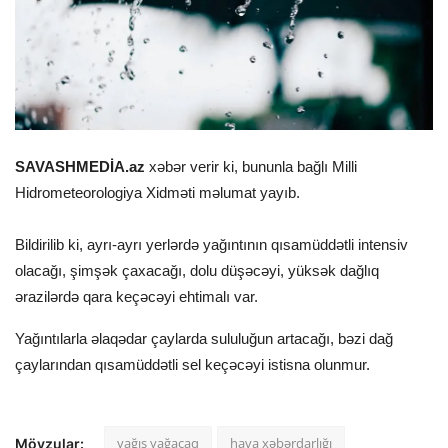
SAVASHMEDİA.az
xəbər verir ki, bununla bağlı Milli
Hidrometeorologiya Xidməti məlumat yayıb.
Bildirilib ki, ayrı-ayrı yerlərdə yağıntının qısamüddətli intensiv
olacağı, şimşək çaxacağı, dolu düşəcəyi, yüksək dağlıq
ərazilərdə qara keçəcəyi ehtimalı var.
Yağıntılarla əlaqədar çaylarda sululuğun artacağı, bəzi dağ
çaylarından qısamüddətli sel keçəcəyi istisna olunmur.
yağış yağacaq
hava xəbərdarlığı
Mövzular: