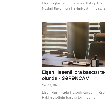
Elxan Oqtay oğlu İbrahimov Bakı şəhəri
Nəsimi Rayon İcra Hakimiyyətinin başçısı
Elşən Həsənli icra başçısı t
olundu - SƏRƏNCAM
Nov 12, 2025
Elşən Nazim oğlu Həsənli Kürdəmir Ray
Hakimiyyətinin başçısı təyin edilib.