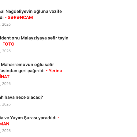
al Nağdəliyevin oğluna vəzifə
ldi
- SƏRƏNCAM
, 2026
ident onu Malayziyaya səfir təyin
- FOTO
, 2026
 Məhərrəmovun oğlu səfir
fəsindən geri çağırıldı
- Yerinə
İNAT
, 2026
h hava necə olacaq?
, 2026
a və Yayım Şurası yaradıldı
-
MAN
, 2026