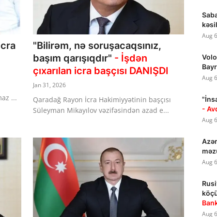
Saba
kəsi
Aug 6
icra
"Bilirəm, nə soruşacaqsınız,
başım qarışıqdır"
- İşdən
Volo
Bayr
çıxarılan icra başçısı DANIŞDI
Aug 6
Jan 31, 2026
az ...
Qaradağ Rayon İcra Hakimiyyətinin başçısı
"İns
- Av
Süleyman Mikayılov vəzifəsindən azad e...
Aug 6
Azər
məzu
Aug 6
Rusi
köçü
Ban
Aug 6