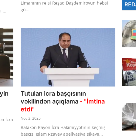
Limanının rəisi Rəşad Daşdəmirovun həbsi
RED
gü...
 ...
əyin
Tutulan icra başçısının
vəkilindən açıqlama
- "İmtina
etdi"
Nov 3, 2025
on İcra
Balakən Rayon İcra Hakimiyyətinin keçmiş
başçısı İslam Rzayev apellyasiya şikayə...