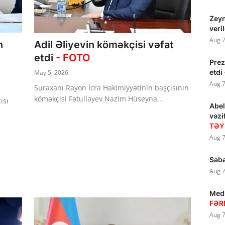
Zeyn
veri
Aug 7
n
Adil Əliyevin köməkçisi vəfat
etdi
- FOTO
Prez
etdi
May 5, 2026
Aug 7
Suraxanı Rayon İcra Hakimiyyətinin başçısının
köməkçisi Fətullayev Nazim Hüseyna...
ısı
Abel
vəzi
TƏY
Aug 7
Saba
Aug 7
Medi
FƏR
Aug 7