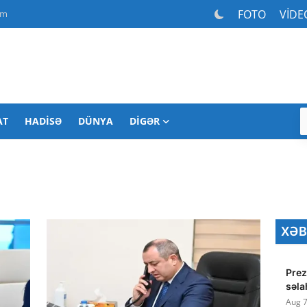
FOTO
VİDE
am
AT
HADISƏ
DÜNYA
DIGƏR
XƏB
Prez
səla
Aug 7