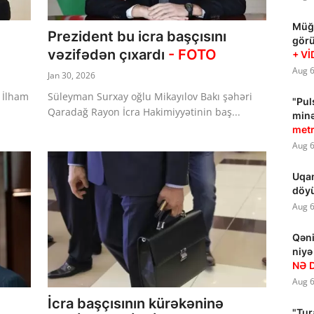
Müğə
Prezident bu icra başçısını
gör
vəzifədən çıxardı
- FOTO
+ V
Aug 6
Jan 30, 2026
 İlham
Süleyman Surxay oğlu Mikayılov Bakı şəhəri
"Pul
Qaradağ Rayon İcra Hakimiyyətinin baş...
min
metr
Aug 6
Uqan
döyü
Aug 6
Qəni
niyə
NƏ 
Aug 6
İcra başçısının kürəkəninə
"Tur