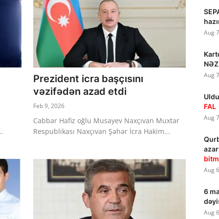
SEP
hazı
Aug 7
Kart
NƏZ
Aug 7
Prezident icra başçısını
vəzifədən azad etdi
Uldu
Feb 9, 2026
FAL
Aug 7
Cabbar Hafiz oğlu Musayev Naxçıvan Muxtar
..
Respublikası Naxçıvan Şəhər İcra Hakim...
Qurb
azar
bitm
Aug 6
6 ma
dəyi
Aug 6