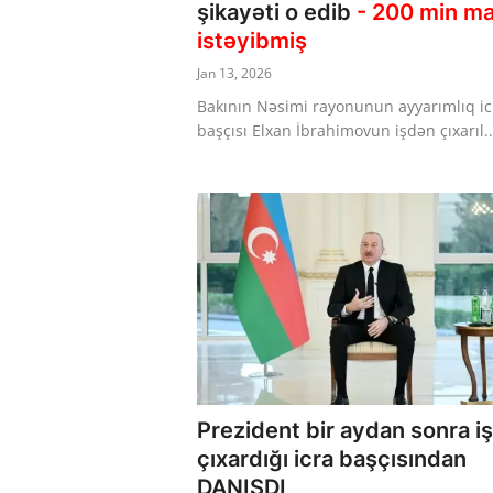
şikayəti o edib
- 200 min m
istəyibmiş
Jan 13, 2026
Bakının Nəsimi rayonunun ayyarımlıq ic
başçısı Elxan İbrahimovun işdən çıxarıl..
Prezident bir aydan sonra i
çıxardığı icra başçısından
DANIŞDI