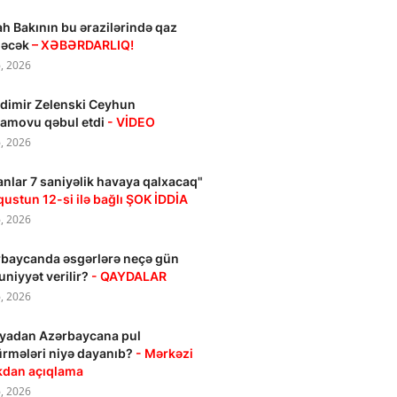
h Bakının bu ərazilərində qaz
ləcək
– XƏBƏRDARLIQ!
, 2026
dimir Zelenski Ceyhun
amovu qəbul etdi
- VİDEO
, 2026
anlar 7 saniyəlik havaya qalxacaq"
qustun 12-si ilə bağlı ŞOK İDDİA
, 2026
baycanda əsgərlərə neçə gün
niyyət verilir?
- QAYDALAR
, 2026
yadan Azərbaycana pul
rmələri niyə dayanıb?
- Mərkəzi
kdan açıqlama
, 2026