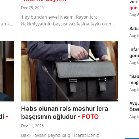
ver
gün.
Dec 29, 2025
Aug 6
1 ay bundan əvvəl Nəsimi Rayon İcra
un k...
Hakimiyyətinin başçısı vəzifəsinə təyin olun...
Saba
Aug 6
İnfa
gön
Aug 6
"Sab
məğl
Aug 6
Avqu
Həbs olunan rəis məşhur icra
ÖDƏ
di
-
başçısının oğludur
- FOTO
Aug 6
Dec 11, 2025
Bakı-Hövsan Beynəlxalq Ticarət Dəniz