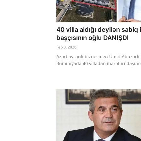
40 villa aldığı deyilən sabiq 
başçısının oğlu DANIŞDI
Feb 3, 2026
Azərbaycanlı biznesmen Umid Abuzərli
Rumıniyada 40 villadan ibarət iri daşınm