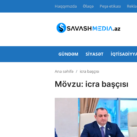
Haqqımızda
Əlaqə
Peşə etikası
Rekl
Haqqımızda
Əlaqə
GÜNDƏM
SIYASƏT
İQTISADIYY
Peşə etikası
Ana səhifə
icra başçısı
Reklam
Mövzu: icra başçısı
Gündəm
Siyasət
İqtisadiyyat
Hadisə