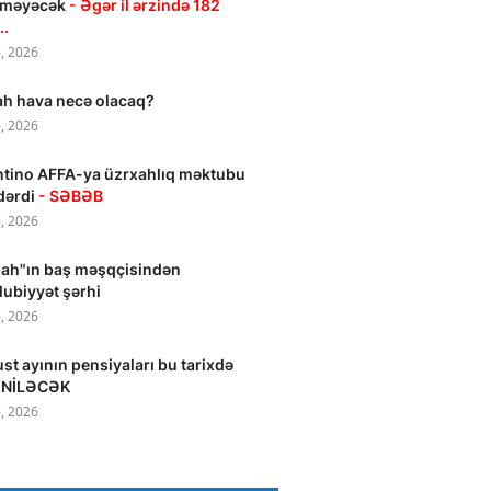
ilməyəcək
- Əgər il ərzində 182
..
, 2026
h hava necə olacaq?
, 2026
ntino AFFA-ya üzrxahlıq məktubu
dərdi
- SƏBƏB
, 2026
ah"ın baş məşqçisindən
ubiyyət şərhi
, 2026
st ayının pensiyaları bu tarixdə
NİLƏCƏK
, 2026