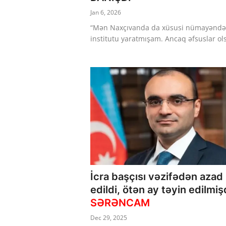
Jan 6, 2026
“Mən Naxçıvanda da xüsusi nümayəndə
institutu yaratmışam. Ancaq əfsuslar ols
İcra başçısı vəzifədən azad
edildi, ötən ay təyin edilmiş
SƏRƏNCAM
Dec 29, 2025