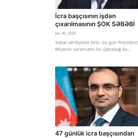
İcra başçısının işdən
çıxarılmasının ŞOK SƏBƏBİ
Jan 30, 2026
Xəbər verdiyimiz kimi, bu gün Prezident
Əliyevin sərəncamı ilə Qaradağ Ra...
47 günlük icra başçısından