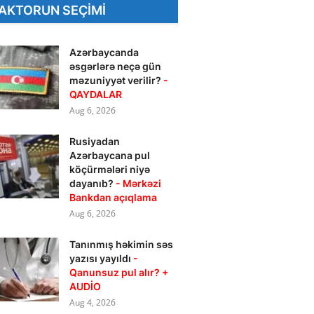
AKTORUN SEÇIMI
Azərbaycanda
əsgərlərə neçə gün
məzuniyyət verilir?
-
QAYDALAR
Aug 6, 2026
Rusiyadan
Azərbaycana pul
köçürmələri niyə
dayanıb?
- Mərkəzi
Bankdan açıqlama
Aug 6, 2026
Tanınmış həkimin səs
yazısı yayıldı
-
Qanunsuz pul alır? +
AUDİO
Aug 4, 2026