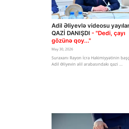
Dünya
Cəmiyyət
Adil Əliyevlə videosu yayıla
QAZİ DANIŞDI
- "Dedi, çayı
İdman
gözünə qoy..."
Kriminal
May 30, 2026
Suraxanı Rayon İcra Hakimiyyətinin başç
Mövqe
Adil Əliyevin əlil arabasındakı qazi ...
Maraqlı
Sağlıq
Digər