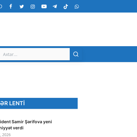
O
ƏR LENTI
ident Samir Şərifova yeni
hiyyət verdi
, 2026