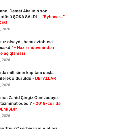
nni Demet Akalının son
üntüsü ŞOKA SALDI
- “Eybəcər...”
İDEO
, 2026
suz olsaydı, hamı avtobusa
əcəkdi"
- Nazir müavinindən
o açıqlaması
, 2026
da millisinin kapitanı daşla
lərək öldürüldü
- DETALLAR
, 2026
mət Zahid Çingiz Qənizadəyə
 təzminat ödədi?
- 2019-cu ildə
DEMİŞDİ?
, 2026
an Tovuz" serbiyalı müdafiəçi