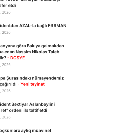
sfer etdi
, 2026
identdən AZAL-la bağlı FƏRMAN
, 2026
anyana görə Bakıya gəlməkdən
na edən Nassim Nikolas Taleb
dir?
- DOSYE
, 2026
opa Şurasındakı nümayəndəmiz
 çağırıldı
- Yeni təyinat
, 2026
ident Bəxtiyar Aslanbəylini
ət” ordeni ilə təltif etdi
, 2026
öçkünlərə aylıq müavinət