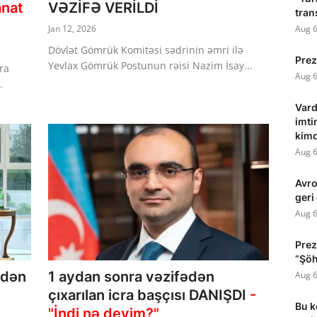
anat
VƏZİFƏ VERİLDİ
tran
Jan 12, 2026
Aug 6
Dövlət Gömrük Komitəsi sədrinin əmri ilə
Prez
Yevlax Gömrük Postunun rəisi Nazim İsay...
ra
Aug 6
.
Vard
imti
kim
Aug 6
Avr
geri
Aug 6
Prez
“Şöhr
şdən
1 aydan sonra vəzifədən
Aug 6
çıxarılan icra başçısı DANIŞDI
-
Bu k
"İndi nə deyim?"