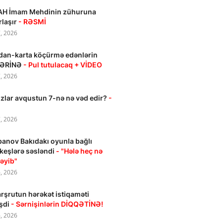
AH İmam Mehdinin zühuruna
rlaşır
- RƏSMİ
, 2026
dan-karta köçürmə edənlərin
ƏRİNƏ
- Pul tutulacaq + VİDEO
, 2026
zlar avqustun 7-nə nə vəd edir?
-
, 2026
anov Bakıdakı oyunla bağlı
keşlərə səsləndi
- "Hələ heç nə
əyib"
, 2026
rşrutun hərəkət istiqaməti
şdi
- Sərnişinlərin DİQQƏTİNƏ!
, 2026