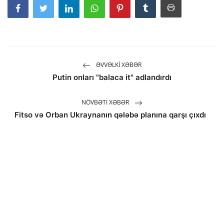
ƏVVƏLKI XƏBƏR
Putin onları "balaca it" adlandırdı
NÖVBƏTI XƏBƏR
Fitso və Orban Ukraynanın qələbə planına qarşı çıxdı