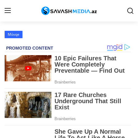
Mövqe
Haqqımızda
Əlaqə
Peşə etikası
Reklam
Gündəm
Siyasət
İqtisadiyyat
Hadisə