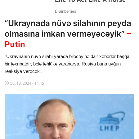
Dünya
“Ukraynada nüvə silahının peyda
Cəmiyyət
olmasına imkan verməyəcəyik”
–
İdman
Putin
Kriminal
“Ukraynanın nüvə silahı yarada biləcəyinə dair xəbərlər başqa
Mövqe
bir təxribatdır, belə təhlükə yaranarsa, Rusiya buna uyğun
reaksiya verəcək”.
Maraqlı
Oct 18, 2024 - 14:45
Sağlıq
Digər