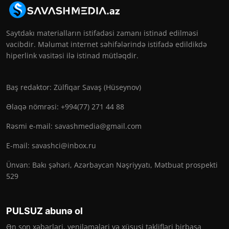
Saytdakı materialların istifadəsi zamanı istinad edilməsi
vacibdir. Məlumat internet səhifələrində istifadə edildikdə
hiperlink vasitəsi ilə istinad mütləqdir.
Baş redaktor: Zülfiqar Savaş (Hüseynov)
Əlaqə nömrəsi: +994(77) 271 44 88
Rəsmi e-mail:
savashmedia@gmail.com
E-mail:
savashci@inbox.ru
Ünvan: Bakı şəhəri, Azərbaycan Nəşriyyatı, Mətbuat prospekti
529
PULSUZ abunə ol
Ən son xəbərləri, yeniləmələri və xüsusi təklifləri birbaşa