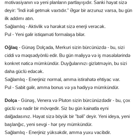
motivasiyanın və yeni planların partlayışıdır. Sanki həyat sizə
deyir: "İndi irəli getmək vaxtıdır." Əgər bir arzunuz varsa, bu gün
ilk addımı atın.
Sağlamlıq - Aktivlik və hərəkət sizə enerji verəcək.
Pul - Yeni gəlir istiqaməti formalaşa bilər.
Oğlaq
- Günəş Dolçada, Merkuri sizin bürcünüzdə - bu, sizi
ciddi və məqsədyönlü edir. Bu gün maliyyə və iş məsələlərində
konkret nəticə mümkündür. Duyğularınızı gizlətməyin, bu sizi
daha güclü edəcək.
Sağlamlıq - Enerjiniz normal, amma istirahətə ehtiyac var.
Pul - Sabit gəlir, amma bonus və ya hədiyyə mümkündür.
Dolça
- Günəş, Venera və Pluton sizin bürcünüzdədir - bu, çox
güclü və nadir bir mövqedir. Siz bu gün kainatla eyni
dalğadasınız. Həyat sizə böyük bir "bəli" deyir. Yeni ideya, yeni
başlanğıc, yeni sevgi - hər şey mümkündür.
Sağlamlıq - Enerjiniz yüksəkdir, amma yuxu vacibdir.