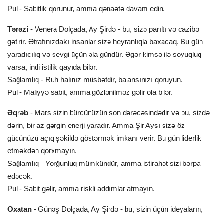
Pul - Sabitlik qorunur, amma qənaətə davam edin.
Tərəzi
- Venera Dolçada, Ay Şirdə - bu, sizə parıltı və cazibə
gətirir. Ətrafınızdakı insanlar sizə heyranlıqla baxacaq. Bu gün
yaradıcılıq və sevgi üçün əla gündür. Əgər kimsə ilə soyuqluq
varsa, indi istilik qayıda bilər.
Sağlamlıq - Ruh halınız müsbətdir, balansınızı qoruyun.
Pul - Maliyyə sabit, amma gözlənilməz gəlir ola bilər.
Əqrəb
- Mars sizin bürcünüzün son dərəcəsindədir və bu, sizdə
dərin, bir az gərgin enerji yaradır. Amma Şir Aysı sizə öz
gücünüzü açıq şəkildə göstərmək imkanı verir. Bu gün liderlik
etməkdən qorxmayın.
Sağlamlıq - Yorğunluq mümkündür, amma istirahət sizi bərpa
edəcək.
Pul - Sabit gəlir, amma riskli addımlar atmayın.
Oxatan
- Günəş Dolçada, Ay Şirdə - bu, sizin üçün ideyaların,