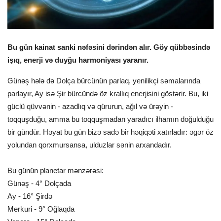
Bu gün kainat sanki nəfəsini dərindən alır. Göy qübbəsində
işıq, enerji və duyğu harmoniyası yaranır.
Günəş hələ də Dolça bürcünün parlaq, yenilikçi səmalarında
parlayır, Ay isə Şir bürcündə öz krallıq enerjisini göstərir. Bu, iki
güclü qüvvənin - azadlıq və qürurun, ağıl və ürəyin -
toqquşduğu, amma bu toqquşmadan yaradıcı ilhamın doğulduğu
bir gündür. Həyat bu gün bizə sadə bir həqiqəti xatırladır: əgər öz
yolundan qorxmursansa, ulduzlar sənin arxandadır.
Bu günün planetar mənzərəsi:
Günəş - 4° Dolçada
Ay - 16° Şirdə
Merkuri - 9° Oğlaqda