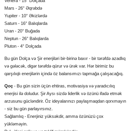
Venera - 15° Dolçada
Mars - 26° Əqrəbdə
Yupiter - 10° Əkizlərdə
Saturn - 16° Balıqlarda
Uran - 20° Buğada
Neptun - 26° Balıqlarda
Pluton - 4° Dolçada
Bu gün Dolça və Şir enerjiləri bir-birinə baxır - bir tərəfdə azadlıq
və gələcək, digər tərəfdə qürur və ürək var. Hər birimiz bu
qarşılıqlı enerjilərin içində öz balansımızı tapmağa çalışacağıq.
Qoç
- Bu gün sizin üçün ehtiras, motivasiya və yaradıcılıq
enerjisi ilə doludur. Şir Aysı sizdə liderlik və özünü ifadə etmək
arzusunu gücləndirir. Öz ideyalarınızı paylaşmaqdan qorxmayın
- siz bu gün parlayırsınız.
Sağlamlıq - Enerjiniz yüksəkdir, amma özünüzü çox
yükləməyin.