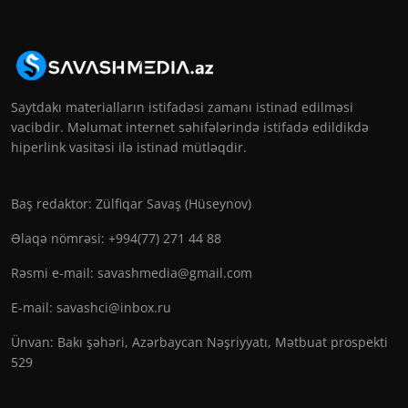
Saytdakı materialların istifadəsi zamanı istinad edilməsi
vacibdir. Məlumat internet səhifələrində istifadə edildikdə
hiperlink vasitəsi ilə istinad mütləqdir.
Baş redaktor: Zülfiqar Savaş (Hüseynov)
Əlaqə nömrəsi: +994(77) 271 44 88
Rəsmi e-mail:
savashmedia@gmail.com
E-mail:
savashci@inbox.ru
Ünvan: Bakı şəhəri, Azərbaycan Nəşriyyatı, Mətbuat prospekti
529