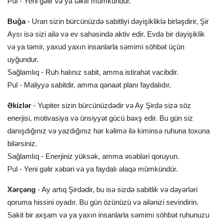
Pul - Yeni gəlir və ya təklif mümkündür.
Buğa
- Uran sizin bürcünüzdə sabitliyi dəyişikliklə birləşdirir, Şir
Aysı isə sizi ailə və ev sahəsində aktiv edir. Evdə bir dəyişiklik
və ya təmir, yaxud yaxın insanlarla səmimi söhbət üçün
uyğundur.
Sağlamlıq - Ruh halınız sabit, amma istirahət vacibdir.
Pul - Maliyyə sabitdir, amma qənaət planı faydalıdır.
Əkizlər
- Yupiter sizin bürcünüzdədir və Ay Şirdə sizə söz
enerjisi, motivasiya və ünsiyyət gücü bəxş edir. Bu gün siz
danışdığınız və yazdığınız hər kəlimə ilə kiminsə ruhuna toxuna
bilərsiniz.
Sağlamlıq - Enerjiniz yüksək, amma əsəbləri qoruyun.
Pul - Yeni gəlir xəbəri və ya faydalı əlaqə mümkündür.
Xərçəng
- Ay artıq Şirdədir, bu isə sizdə sabitlik və dəyərləri
qoruma hissini oyadır. Bu gün özünüzü və ailənizi sevindirin.
Sakit bir axşam və ya yaxın insanlarla səmimi söhbət ruhunuzu