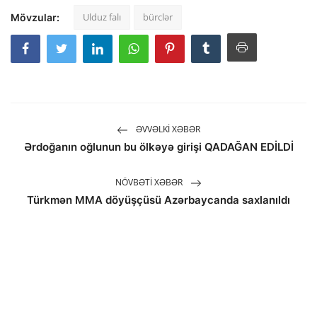
Ulduz falı
bürclər
Mövzular:
ƏVVƏLKI XƏBƏR
Ərdoğanın oğlunun bu ölkəyə girişi QADAĞAN EDİLDİ
NÖVBƏTI XƏBƏR
Türkmən MMA döyüşçüsü Azərbaycanda saxlanıldı