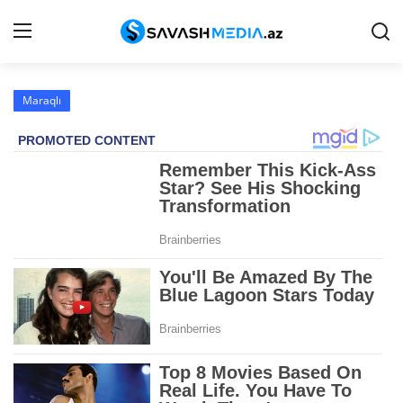
Maraqlı
Haqqımızda
Əlaqə
Peşə etikası
Reklam
Gündəm
Siyasət
İqtisadiyyat
Hadisə