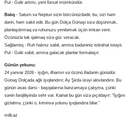
Pul - Gəlir artımı, yeni fürsət mümkündür.
Balıq
- Saturn və Neptun sizin bürcünüzdədir, bu, sizi həm
dərin, həm sakit edir. Bu gün Dolça Günəşi sizə düşünmək,
planlaşdırmaq və ruhunuzu yeniləmək üçün imkan verir.
Özünüzlə tək qalmaq sizə güc verəcək.
Sağlamlıq - Ruh halınız sabit, amma bədəniniz istirahət istəyir.
Pul - Gəlir sabit, amma gələcək planlar formalaşır.
Günün yekunu:
24 yanvar 2026 - işığın, ilhamın və özünü ifadənin günüdür.
Günəş Dolçada ağlı işıqlandırır, Ay Şirdə ürəyi alovlandırır. Bu
günün əsas dərsi - başqalarına bənzəməyə çalışma, çünki
sənin fərqliliyində sehr var. Kainat bu gün sizə pıçıldayır: "İşığını
gizlətmə, çünki o, kiminsə yolunu işıqlandıra bilər."
milli.az