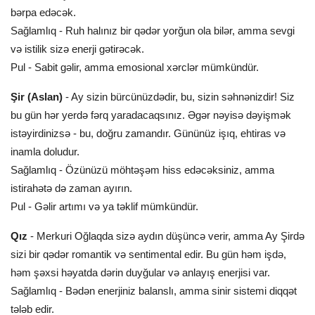
bərpa edəcək.
Sağlamlıq - Ruh halınız bir qədər yorğun ola bilər, amma sevgi
və istilik sizə enerji gətirəcək.
Pul - Sabit gəlir, amma emosional xərclər mümkündür.
Şir (Aslan)
- Ay sizin bürcünüzdədir, bu, sizin səhnənizdir! Siz
bu gün hər yerdə fərq yaradacaqsınız. Əgər nəyisə dəyişmək
istəyirdinizsə - bu, doğru zamandır. Gününüz işıq, ehtiras və
inamla doludur.
Sağlamlıq - Özünüzü möhtəşəm hiss edəcəksiniz, amma
istirahətə də zaman ayırın.
Pul - Gəlir artımı və ya təklif mümkündür.
Qız
- Merkuri Oğlaqda sizə aydın düşüncə verir, amma Ay Şirdə
sizi bir qədər romantik və sentimental edir. Bu gün həm işdə,
həm şəxsi həyatda dərin duyğular və anlayış enerjisi var.
Sağlamlıq - Bədən enerjiniz balanslı, amma sinir sistemi diqqət
tələb edir.