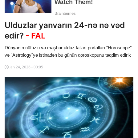
Dünya
Cəmiyyət
Ulduzlar yanvarın 24-nə nə vəd
edir?
- FAL
İdman
Dünyanın nüfuzlu və məşhur ulduz falları portalları "Horoscope"
Kriminal
və "Astrology"yə istinadən bu günün qoroskopunu təqdim edirik
Mövqe
Jan 24, 2026 - 00:05
Maraqlı
Sağlıq
Digər