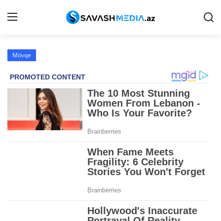
Mövqe
Haqqımızda
Əlaqə
Peşə etikası
Reklam
Gündəm
Siyasət
İqtisadiyyat
Hadisə