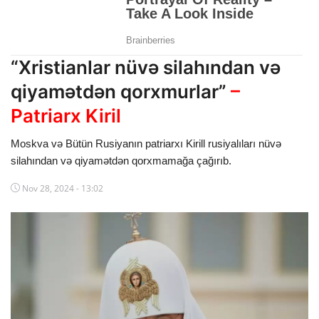
Dünya
Cəmiyyət
“Xristianlar nüvə silahından və
İdman
qiyamətdən qorxmurlar”
–
Patriarx Kiril
Kriminal
Moskva və Bütün Rusiyanın patriarxı Kirill rusiyalıları nüvə
Mövqe
silahından və qiyamətdən qorxmamağa çağırıb.
Maraqlı
Nov 28, 2024 - 13:02
Sağlıq
Digər