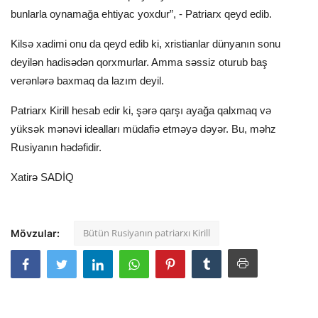
bunlarla oynamağa ehtiyac yoxdur”, - Patriarx qeyd edib.
Kilsə xadimi onu da qeyd edib ki, xristianlar dünyanın sonu
deyilən hadisədən qorxmurlar. Amma səssiz oturub baş
verənlərə baxmaq da lazım deyil.
Patriarx Kirill hesab edir ki, şərə qarşı ayağa qalxmaq və
yüksək mənəvi idealları müdafiə etməyə dəyər. Bu, məhz
Rusiyanın hədəfidir.
Xatirə SADİQ
Bütün Rusiyanın patriarxı Kirill
Mövzular: