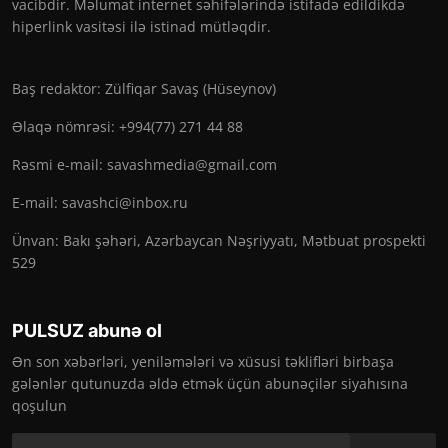
vacibdir. Məlumat internet səhifələrində istifadə edildikdə
hiperlink vasitəsi ilə istinad mütləqdir.
Baş redaktor: Zülfiqar Savaş (Hüseynov)
Əlaqə nömrəsi: +994(77) 271 44 88
Rəsmi e-mail:
savashmedia@gmail.com
E-mail:
savashci@inbox.ru
Ünvan: Bakı şəhəri, Azərbaycan Nəşriyyatı, Mətbuat prospekti
529
PULSUZ abunə ol
Ən son xəbərləri, yeniləmələri və xüsusi təklifləri birbaşa
gələnlər qutunuzda əldə etmək üçün abunəçilər siyahısına
qoşulun