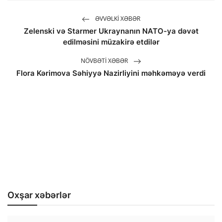
ƏVVƏLKI XƏBƏR
Zelenski və Starmer Ukraynanın NATO-ya dəvət
edilməsini müzakirə etdilər
NÖVBƏTI XƏBƏR
Flora Kərimova Səhiyyə Nazirliyini məhkəməyə verdi
Oxşar xəbərlər