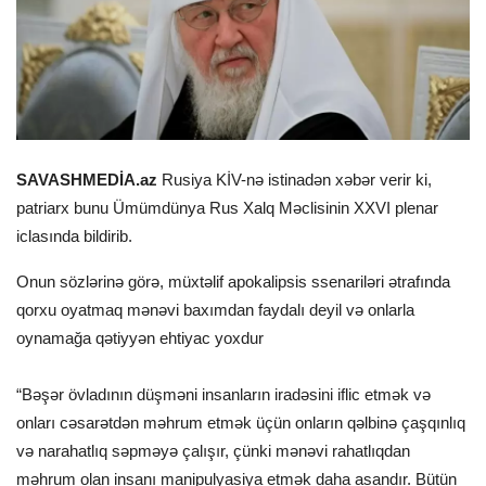
SAVASHMEDİA.az
Rusiya KİV-nə istinadən xəbər verir ki,
patriarx bunu Ümümdünya Rus Xalq Məclisinin XXVI plenar
iclasında bildirib.
Onun sözlərinə görə, müxtəlif apokalipsis ssenariləri ətrafında
qorxu oyatmaq mənəvi baxımdan faydalı deyil və onlarla
oynamağa qətiyyən ehtiyac yoxdur
“Bəşər övladının düşməni insanların iradəsini iflic etmək və
onları cəsarətdən məhrum etmək üçün onların qəlbinə çaşqınlıq
və narahatlıq səpməyə çalışır, çünki mənəvi rahatlıqdan
məhrum olan insanı manipulyasiya etmək daha asandır. Bütün