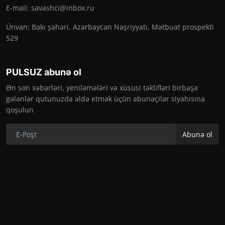
E-mail:
savashci@inbox.ru
Ünvan: Bakı şəhəri, Azərbaycan Nəşriyyatı, Mətbuat prospekti
529
PULSUZ abunə ol
Ən son xəbərləri, yeniləmələri və xüsusi təklifləri birbaşa
gələnlər qutunuzda əldə etmək üçün abunəçilər siyahısına
qoşulun
Abunə ol