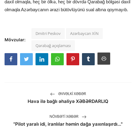
daxil olmaqla, heç bir ölkə, heç bir dövrdə Qarabağ bölgəsi daxil
olmaqla Azərbaycanın ərazi bütövlüyünü sual altına qoymayıb.
Dmitri Peskov
Azərbaycan XİN
Mövzular:
Qarabağ açıqlaması
ƏVVƏLKI XƏBƏR
Hava ilə bağlı əhaliyə XƏBƏRDARLIQ
NÖVBƏTI XƏBƏR
"Pilot yaralı idi, iranlılar həmin dağa yaxınlaşırdı..."