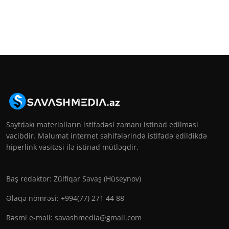
Saytdakı materialların istifadəsi zamanı istinad edilməsi
vacibdir. Məlumat internet səhifələrində istifadə edildikdə
hiperlink vasitəsi ilə istinad mütləqdir.
Baş redaktor: Zülfiqar Savaş (Hüseynov)
Əlaqə nömrəsi: +994(77) 271 44 88
Rəsmi e-mail:
savashmedia@gmail.com