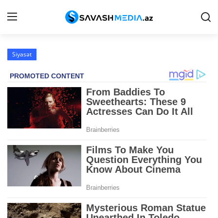
Siyasət
Haqqımızda
Əlaqə
Peşə etikası
Reklam
Gündəm
Siyasət
İqtisadiyyat
Hadisə