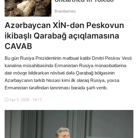
Dünya
Cəmiyyət
Azərbaycan XİN-dən Peskovun
ikibaşlı Qarabağ açıqlamasına
İdman
CAVAB
Kriminal
Bu gün Rusiya Prezidentinin mətbuat katibi Dmitri Peskov Vesti
Mövqe
kanalına müsahibəsində Ermənistan-Rusiya münasibətlərinə
dair mövqe bildirərkən növbəti dəfə Qarabağ bölgəsinin
Maraqlı
Azərbaycanın tərkib hissəsi kimi ilk olaraq Rusiya, yoxsa
Ermənistan tərəfindən tanınması barədə şərh verib.
Sağlıq
Apr 5, 2026 - 18:17
Digər