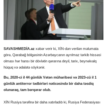
SAVASHMEDİA.az
xəbər verir ki, XİN-dən verilən məlumata
görə, Qarabağ bölgəsinin Azərbaycanın ayrılmaz tərkib hissəsi
olması hər hansı bir dövlətin qərarına deyil, tarix, beynəlxalq
hüquq və ədalətə söykənir.
Bu, 2020-ci il 44 günlük Vətən müharibəsi və 2023-cü il 1
günlük antiterror tədbirləri nəticəsində bir daha təsdiq
olunaraq, tam bərqərar olub.
XİN Rusiya tərəfinə bir daha xatırladıb ki, Rusiya Federasiyası