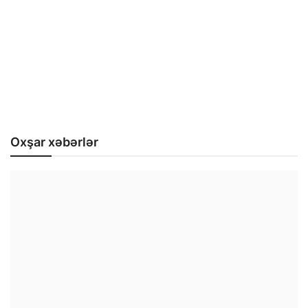
Oxşar xəbərlər