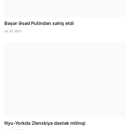
Bəşər Əsəd Putindən xahiş etdi
Jul 20, 2025
Nyu-Yorkda Zlenskiyə dəstək mitinqi