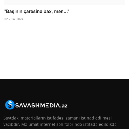
"Başının çarəsinə bax, mən..."
Nov 14, 2024
Saytdakı materialların istifadəsi zamanı istinad edilməsi
vacibdir. Məlumat internet səhifələrində istifadə edildikdə