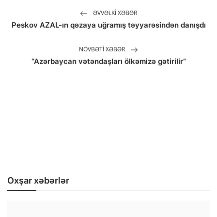
ƏVVƏLKI XƏBƏR
Peskov AZAL-ın qəzaya uğramış təyyarəsindən danışdı
NÖVBƏTI XƏBƏR
“Azərbaycan vətəndaşları ölkəmizə gətirilir”
Oxşar xəbərlər