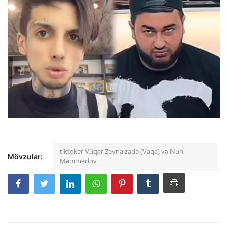
tiktoker Vüqar Zeynalzadə (Vaqa) və Nuh
Mövzular:
Məmmədov