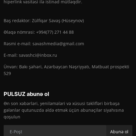
hiperlink vasitəsi ilə istinad mütləqdir.
Baş redaktor: Zülfiqar Savaş (Hüseynov)
Əlaqə nömrəsi: +994(77) 271 44 88
Rəsmi e-mail:
savashmedia@gmail.com
E-mail:
savashci@inbox.ru
Ünvan: Bakı şəhəri, Azərbaycan Nəşriyyatı, Mətbuat prospekti
529
PULSUZ abunə ol
Ən son xəbərləri, yeniləmələri və xüsusi təklifləri birbaşa
gələnlər qutunuzda əldə etmək üçün abunəçilər siyahısına
qoşulun
Abunə ol