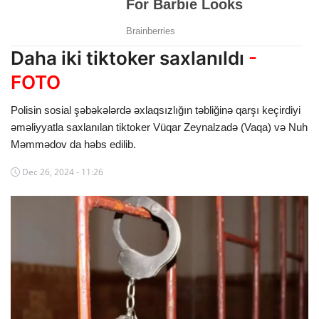
Dünya
Cəmiyyət
Daha iki tiktoker saxlanıldı
-
FOTO
İdman
Polisin sosial şəbəkələrdə əxlaqsızlığın təbliğinə qarşı keçirdiyi
Kriminal
əməliyyatla saxlanılan tiktoker Vüqar Zeynalzadə (Vaqa) və Nuh
Məmmədov da həbs edilib.
Mövqe
Dec 26, 2024 - 11:26
Maraqlı
Sağlıq
Digər