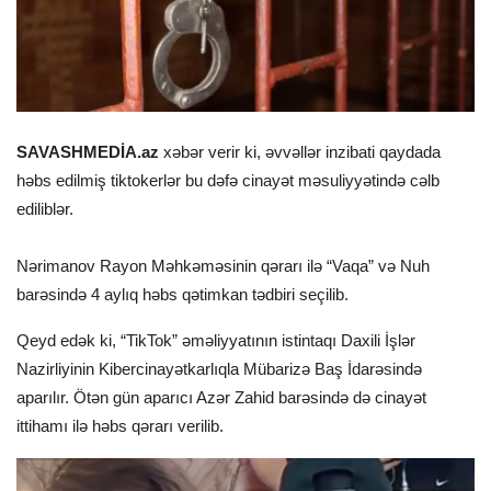
SAVASHMEDİA.az
xəbər verir ki, əvvəllər inzibati qaydada
həbs edilmiş tiktokerlər bu dəfə cinayət məsuliyyətində cəlb
ediliblər.
Nərimanov Rayon Məhkəməsinin qərarı ilə “Vaqa” və Nuh
barəsində 4 aylıq həbs qətimkan tədbiri seçilib.
Qeyd edək ki, “TikTok” əməliyyatının istintaqı Daxili İşlər
Nazirliyinin Kibercinayətkarlıqla Mübarizə Baş İdarəsində
aparılır. Ötən gün aparıcı Azər Zahid barəsində də cinayət
ittihamı ilə həbs qərarı verilib.