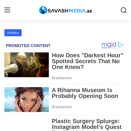
Hadisə
Haqqımızda
Əlaqə
Peşə etikası
Reklam
Gündəm
Siyasət
İqtisadiyyat
Hadisə