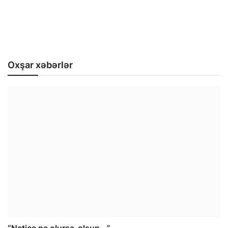
Oxşar xəbərlər