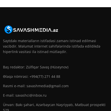
Saytdakı materialların istifadəsi zamanı istinad edilməsi
vacibdir. Məlumat internet səhifələrində istifadə edildikdə
hiperlink vasitəsi ilə istinad mütləqdir.
Baş redaktor: Zülfiqar Savaş (Hüseynov)
Əlaqə nömrəsi: +994(77) 271 44 88
Rəsmi e-mail:
savashmedia@gmail.com
E-mail:
savashci@inbox.ru
Ünvan: Bakı şəhəri, Azərbaycan Nəşriyyatı, Mətbuat prospekti
529