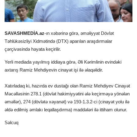
SAVASHMEDİA.az
-ın xəbərinə görə, əməliyyat Dövlət
Təhlükəsizliyi Xidmətində (DTX) aparılan araşdırmalar
çərçivəsində həyata keçirilir.
Yerli mediada yayılmış iddiaya görə, Əli Kərimlinin evindəki
axtarış Ramiz Mehdiyevin cinayət işi ilə əlaqəlidir.
Xatırladaq ki, hazırda ev dustağı olan Ramiz Mehdiyev Cinayət
Məcəlləsinin 278.1 (dövlət hakimiyyətini ələ keçirməyə yönələn
əməllər), 274 (dövlətə xəyanət) və 193-1.3.2-ci (cinayət yolu ilə
əldə edilmiş əmlakı leqallaşdırma) maddələri ilə ittiham olunur.
Səlcuq