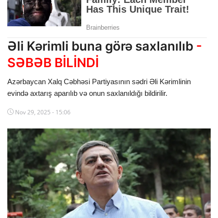
Dünya
Cəmiyyət
Əli Kərimli buna görə saxlanılıb
-
İdman
SƏBƏB BİLİNDİ
Kriminal
Azərbaycan Xalq Cəbhəsi Partiyasının sədri Əli Kərimlinin
evində axtarış aparılıb və onun saxlanıldığı bildirilir.
Mövqe
Nov 29, 2025 - 15:06
Maraqlı
Sağlıq
Digər