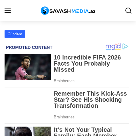
Gündəm
Haqqımızda
Əlaqə
Peşə etikası
Reklam
Gündəm
Siyasət
İqtisadiyyat
Hadisə