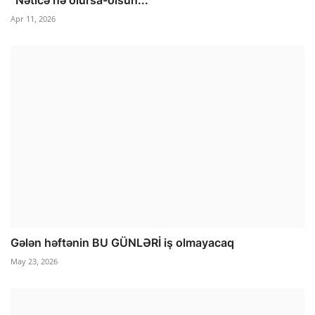
“Nəticə nə olursa-olsun...”
Apr 11, 2026
Gələn həftənin BU GÜNLƏRİ iş olmayacaq
May 23, 2026