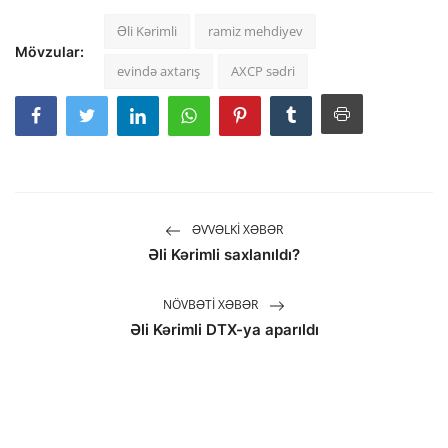
Əli Kərimli
ramiz mehdiyev
Mövzular:
evində axtarış
AXCP sədri
ƏVVƏLKI XƏBƏR
Əli Kərimli saxlanıldı?
NÖVBƏTI XƏBƏR
Əli Kərimli DTX-ya aparıldı