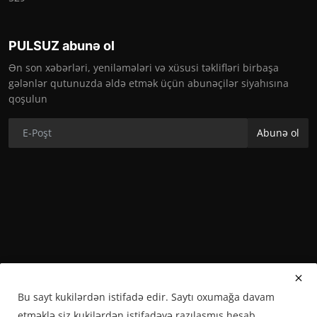
PULSUZ abunə ol
Ən son xəbərləri, yeniləmələri və xüsusi təklifləri birbaşa
gələnlər qutunuzda əldə etmək üçün abunəçilər siyahısına
qoşulun
Abunə ol
Bu sayt kukilərdən istifadə edir. Saytı oxumağa davam
etməklə siz kukilərdən istifadəyə razılaşmış hesab