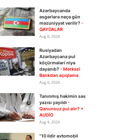
Azərbaycanda
əsgərlərə neçə gün
məzuniyyət verilir?
-
QAYDALAR
Aug 6, 2026
Rusiyadan
Azərbaycana pul
köçürmələri niyə
dayanıb?
- Mərkəzi
Bankdan açıqlama
Aug 6, 2026
Tanınmış həkimin səs
yazısı yayıldı
-
Qanunsuz pul alır? +
AUDİO
Aug 4, 2026
"10 ildir avtomobil