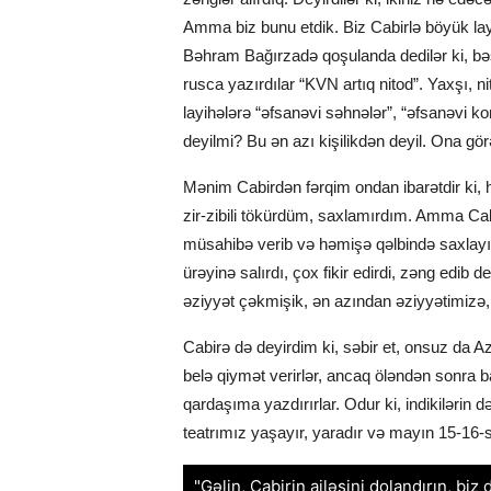
Amma biz bunu etdik. Biz Cabirlə böyük lay
Bəhram Bağırzadə qoşulanda dedilər ki, bəs 
rusca yazırdılar “KVN artıq nitod”. Yaxşı, n
layihələrə “əfsanəvi səhnələr”, “əfsanəvi kon
deyilmi? Bu ən azı kişilikdən deyil. Ona görə
Mənim Cabirdən fərqim ondan ibarətdir ki, h
zir-zibili tökürdüm, saxlamırdım. Amma Cabi
müsahibə verib və həmişə qəlbində saxlayı
ürəyinə salırdı, çox fikir edirdi, zəng edib de
əziyyət çəkmişik, ən azından əziyyətimizə,
Cabirə də deyirdim ki, səbir et, onsuz da 
belə qiymət verirlər, ancaq öləndən sonra b
qardaşıma yazdırırlar. Odur ki, indikilərin d
teatrımız yaşayır, yaradır və mayın 15-16