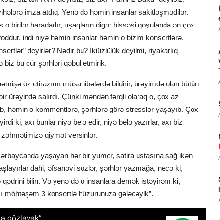
ihələrə imza atdıq. Yenə də həmin insanlar sakitləşmədilər.
o birilər haradadır, uşaqların digər hissəsi qoşulanda ən çox
itoddur, indi niyə həmin insanlar həmin o bizim konsertlərə,
sertlər” deyirlər? Nədir bu? İkiüzlülük deyilmi, riyakarlıq
 biz bu cür şərhləri qəbul etmirik.
əmişə öz etirazımı müsahibələrdə bildirir, ürəyimdə olan bütün
r ürəyində salırdı. Çünki məndən fərqli olaraq o, çox az
b, həmin o kommentlərə, şərhlərə görə stresslər yaşayıb. Çox
yirdi ki, axı bunlar niyə belə edir, niyə belə yazırlar, axı biz
 zəhmətimizə qiymət versinlər.
Azərbaycanda yaşayan hər bir yumor, satira ustasına sağ ikən
aşlayırlar dahi, əfsanəvi sözlər, şərhlər yazmağa, necə ki,
ə qədrini bilin. Və yenə də o insanlara demək istəyirəm ki,
-sı möhtəşəm 3 konsertlə hüzurunuza gələcəyik”.