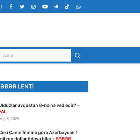
O
ƏBƏR LENTI
Ulduzlar avqustun 8-nə nə vəd edir?
-
FAL
Aug 8, 2026
Ceki Çanın filminə görə Azərbaycan 1
milyon dollar ödəyə bilər
- SƏBƏB