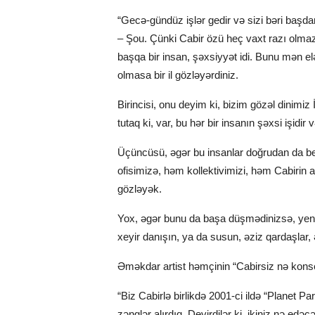
“Gecə-gündüz işlər gedir və sizi bəri başda
– Şou. Çünki Cabir özü heç vaxt razı olmaz
başqa bir insan, şəxsiyyət idi. Bunu mən el
olmasa bir il gözləyərdiniz.
Birincisi, onu deyim ki, bizim gözəl dinimiz 
tutaq ki, var, bu hər bir insanın şəxsi işid
Üçüncüsü, əgər bu insanlar doğrudan da be
ofisimizə, həm kollektivimizi, həm Cabirin ail
gözləyək.
Yox, əgər bunu da başa düşmədinizsə, yenə
xeyir danışın, ya da susun, əziz qardaşlar, ə
Əməkdar artist həmçinin “Cabirsiz nə konsert
“Biz Cabirlə birlikdə 2001-ci ildə “Planet 
zənglər alırdıq. Deyirdilər ki, ikiniz nə edəc