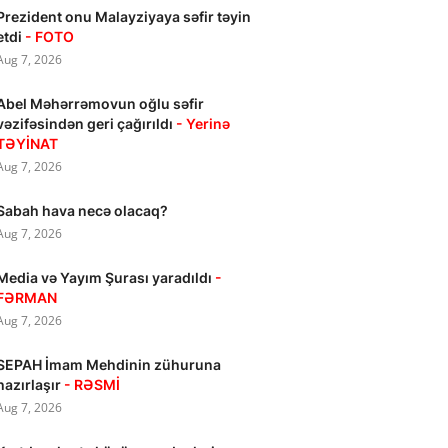
Prezident onu Malayziyaya səfir təyin
etdi
- FOTO
Aug 7, 2026
Abel Məhərrəmovun oğlu səfir
vəzifəsindən geri çağırıldı
- Yerinə
TƏYİNAT
Aug 7, 2026
Sabah hava necə olacaq?
Aug 7, 2026
Media və Yayım Şurası yaradıldı
-
FƏRMAN
Aug 7, 2026
SEPAH İmam Mehdinin zühuruna
hazırlaşır
- RƏSMİ
Aug 7, 2026