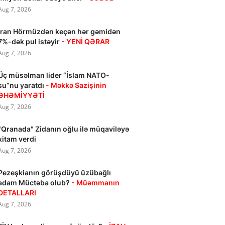
Aug 7, 2026
İran Hörmüzdən keçən hər gəmidən
7%-dək pul istəyir
- YENİ QƏRAR
Aug 7, 2026
Üç müsəlman lider “İslam NATO-
su”nu yaratdı
- Məkkə Sazişinin
ƏHƏMİYYƏTİ
Aug 7, 2026
"Qranada" Zidanın oğlu ilə müqaviləyə
xitam verdi
Aug 7, 2026
Pezeşkianın görüşdüyü üzübağlı
adam Müctəba olub?
- Müəmmanın
DETALLARI
Aug 7, 2026