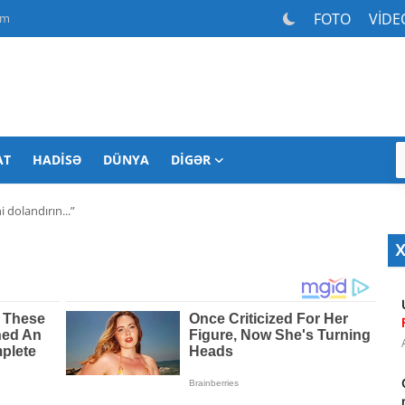
FOTO
VİDE
am
AT
HADISƏ
DÜNYA
DIGƏR
i dolandırın...”
X