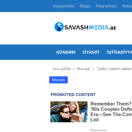
Haqqımızda
Əlaqə
Peşə etikası
Rekl
Haqqımızda
Əlaqə
GÜNDƏM
SIYASƏT
İQTISADIYY
Peşə etikası
Ana səhifə
Maraqlı
"Gəlin, Cabirin ailəsin
Reklam
Maraqlı
Gündəm
Siyasət
İqtisadiyyat
Hadisə