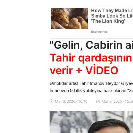
Dünya
Cəmiyyət
İdman
"Gəlin, Cabirin a
Kriminal
Tahir qardaşının
Mövqe
verir + VİDEO
Maraqlı
Əməkdar artist Tahir İmanov Heydər Əliyev
Sağlıq
İmanovun 50 illik yubileyinə həsr olunan “Xalq
Digər
Mar 3, 2026 - 16:10
Mar 3, 2026 - 16:5