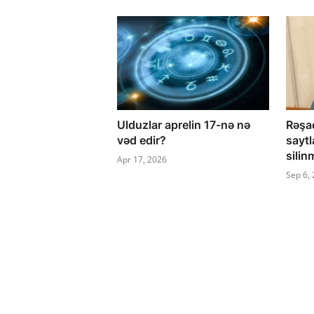
Ulduzlar aprelin 17-nə nə
Rəşa
vəd edir?
saytl
silin
Apr 17, 2026
Sep 6,