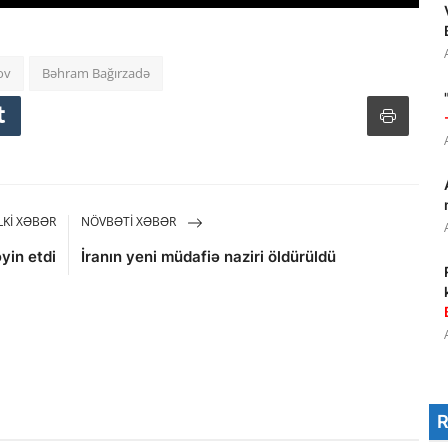
ov
Bəhram Bağırzadə
KI XƏBƏR
NÖVBƏTI XƏBƏR
yin etdi
İranın yeni müdafiə naziri öldürüldü