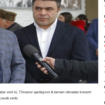
əbər verir ki, T.İmanov qardaşının ili tamam olmadan konsert
 cavab verib.