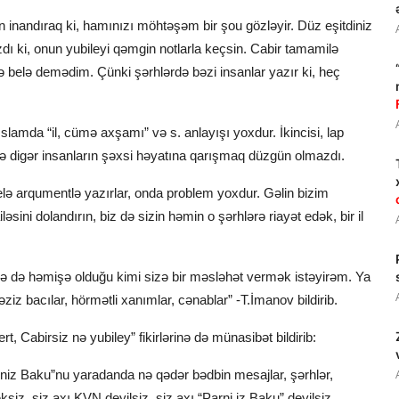
n inandıraq ki, hamınızı möhtəşəm bir şou gözləyir. Düz eşitdiniz
dı ki, onun yubileyi qəmgin notlarla keçsin. Cabir tamamilə
ə belə demədim. Çünki şərhlərdə bəzi insanlar yazır ki, heç
İslamda “il, cümə axşamı” və s. anlayışı yoxdur. İkincisi, lap
ir və digər insanların şəxsi həyatına qarışmaq düzgün olmazdı.
lə arqumentlə yazırlar, onda problem yoxdur. Gəlin bizim
əsini dolandırın, biz də sizin həmin o şərhlərə riayət edək, bir il
 də həmişə olduğu kimi sizə bir məsləhət vermək istəyirəm. Ya
ziz bacılar, hörmətli xanımlar, cənablar” -T.İmanov bildirib.
, Cabirsiz nə yubiley” fikirlərinə də münasibət bildirib:
Parniz Baku”nu yaradanda nə qədər bədbin mesajlar, şərhlər,
əksiz, siz axı KVN deyilsiz, siz axı “Parni iz Baku” deyilsiz.