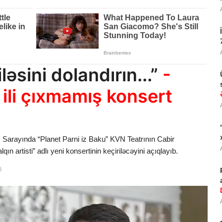
iləsini dolandırın...”
-
 ili çıxmamış konsert
 Sarayında “Planet Parni iz Baku” KVN Teatrının Cabir
ın artisti” adlı yeni konsertinin keçiriləcəyini açıqlayıb.
8