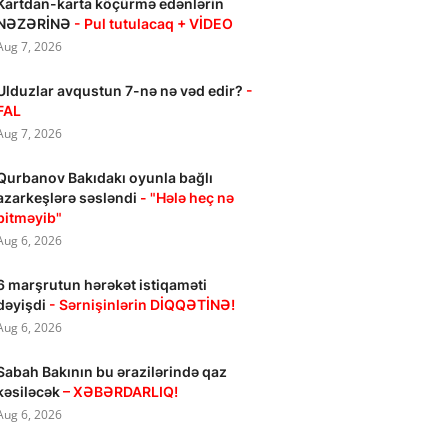
Kartdan-karta köçürmə edənlərin
NƏZƏRİNƏ
- Pul tutulacaq + VİDEO
Aug 7, 2026
Ulduzlar avqustun 7-nə nə vəd edir?
-
FAL
Aug 7, 2026
Qurbanov Bakıdakı oyunla bağlı
azarkeşlərə səsləndi
- "Hələ heç nə
bitməyib"
Aug 6, 2026
6 marşrutun hərəkət istiqaməti
dəyişdi
- Sərnişinlərin DİQQƏTİNƏ!
Aug 6, 2026
Sabah Bakının bu ərazilərində qaz
kəsiləcək
– XƏBƏRDARLIQ!
Aug 6, 2026