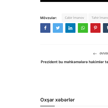
Cabir İmanov
Tahir İman
Mövzular:
ƏVVƏL
Prezident bu məhkəmələrə hakimlər tə
Oxşar xəbərlər