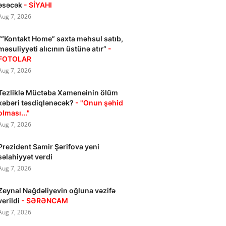
əsəcək
- SİYAHI
Aug 7, 2026
““Kontakt Home” saxta məhsul satıb,
məsuliyyəti alıcının üstünə atır”
-
FOTOLAR
Aug 7, 2026
Tezliklə Müctəba Xameneinin ölüm
xəbəri təsdiqlənəcək?
- "Onun şəhid
olması..."
Aug 7, 2026
Prezident Samir Şərifova yeni
səlahiyyət verdi
Aug 7, 2026
Zeynal Nağdəliyevin oğluna vəzifə
verildi
- SƏRƏNCAM
Aug 7, 2026