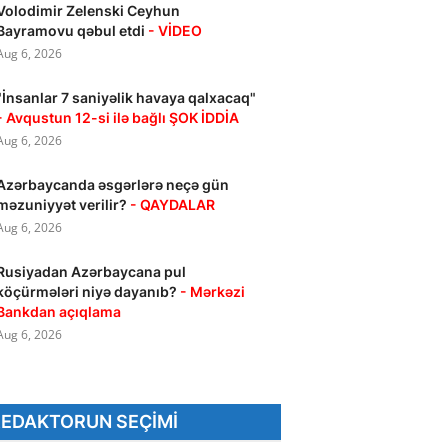
Volodimir Zelenski Ceyhun
Bayramovu qəbul etdi
- VİDEO
Aug 6, 2026
"İnsanlar 7 saniyəlik havaya qalxacaq"
- Avqustun 12-si ilə bağlı ŞOK İDDİA
Aug 6, 2026
Azərbaycanda əsgərlərə neçə gün
məzuniyyət verilir?
- QAYDALAR
Aug 6, 2026
Rusiyadan Azərbaycana pul
köçürmələri niyə dayanıb?
- Mərkəzi
Bankdan açıqlama
Aug 6, 2026
REDAKTORUN SEÇIMI