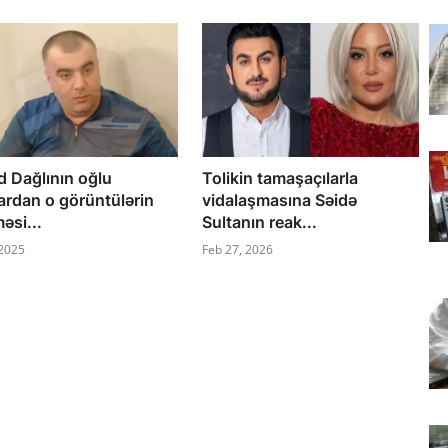
d Dağlının oğlu
Tolikin tamaşaçılarla
ardan o görüntülərin
vidalaşmasına Səidə
məsi...
Sultanın reak...
 2025
Feb 27, 2026