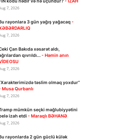
FİN kodu nədir və nə üçündür?
- İZAH
Aug 7, 2026
Bu rayonlara 3 gün yağış yağacaq
-
XƏBƏRDARLIQ
Aug 7, 2026
Ceki Çan Bakıda xəsarət aldı,
ağrılardan qıvrıldı...
- Həmin anın
VİDEOSU
Aug 7, 2026
“Xarakterimizdə təslim olmaq yoxdur”
- Musa Qurbanlı
Aug 7, 2026
Tramp mümkün seçki məğlubiyyətini
belə izah etdi
- Maraqlı BƏHANƏ
Aug 7, 2026
Bu rayonlarda 2 gün güclü külək