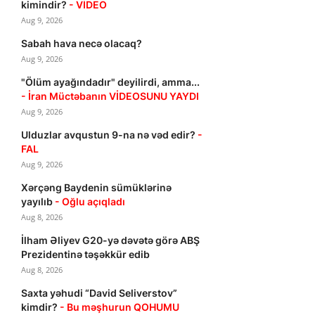
kimindir?
- VİDEO
Aug 9, 2026
Sabah hava necə olacaq?
Aug 9, 2026
"Ölüm ayağındadır" deyilirdi, amma...
- İran Müctəbanın VİDEOSUNU YAYDI
Aug 9, 2026
Ulduzlar avqustun 9-na nə vəd edir?
-
FAL
Aug 9, 2026
Xərçəng Baydenin sümüklərinə
yayılıb
- Oğlu açıqladı
Aug 8, 2026
İlham Əliyev G20-yə dəvətə görə ABŞ
Prezidentinə təşəkkür edib
Aug 8, 2026
Saxta yəhudi “David Seliverstov”
kimdir?
- Bu məşhurun QOHUMU