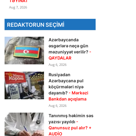
TƏYİNAT
Aug 7, 2026
REDAKTORUN SEÇIMI
Azərbaycanda
əsgərlərə neçə gün
məzuniyyət verilir?
-
QAYDALAR
Aug 6, 2026
Rusiyadan
Azərbaycana pul
köçürmələri niyə
dayanıb?
- Mərkəzi
Bankdan açıqlama
Aug 6, 2026
Tanınmış həkimin səs
yazısı yayıldı
-
Qanunsuz pul alır? +
AUDİO