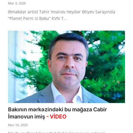
Mar 3, 2026
Dünya
Əməkdar artist Tahir İmanov Heydər Əliyev Sarayında
“Planet Parni iz Baku” KVN T...
Cəmiyyət
İdman
Kriminal
Mövqe
Maraqlı
Sağlıq
Digər
Bakının mərkəzindəki bu mağaza Cabir
İmanovun imiş
- VİDEO
Nov 14, 2025