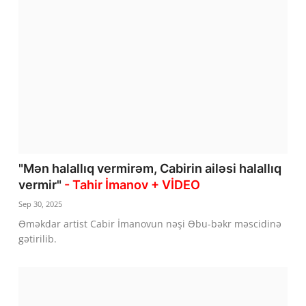
"Mən halallıq vermirəm, Cabirin ailəsi halallıq
vermir"
- Tahir İmanov + VİDEO
Sep 30, 2025
Əməkdar artist Cabir İmanovun nəşi Əbu-bəkr məscidinə
gətirilib.