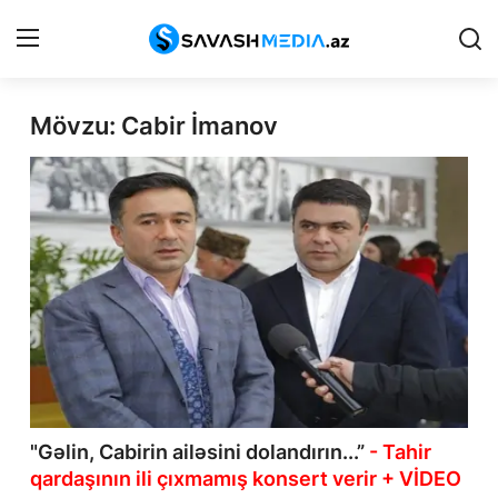
Mövzu: Cabir İmanov
Reklam
Gündəm
Haqqımızda
Əlaqə
Peşə etikası
Siyasət
İqtisadiyyat
"Gəlin, Cabirin ailəsini dolandırın...”
- Tahir
qardaşının ili çıxmamış konsert verir + VİDEO
Hadisə