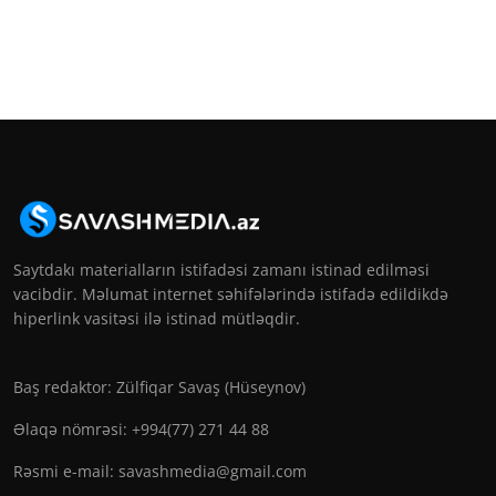
Saytdakı materialların istifadəsi zamanı istinad edilməsi
vacibdir. Məlumat internet səhifələrində istifadə edildikdə
hiperlink vasitəsi ilə istinad mütləqdir.
Baş redaktor: Zülfiqar Savaş (Hüseynov)
Əlaqə nömrəsi: +994(77) 271 44 88
Rəsmi e-mail:
savashmedia@gmail.com