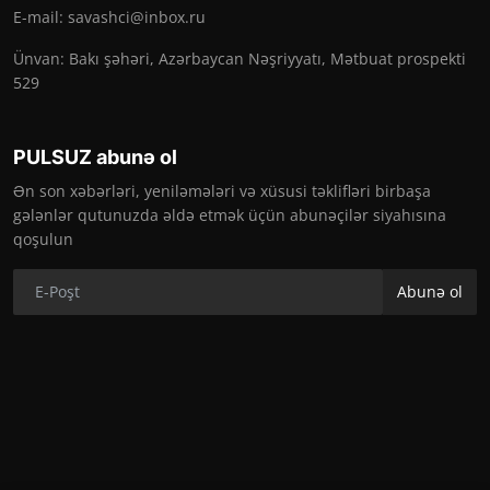
E-mail:
savashci@inbox.ru
Ünvan: Bakı şəhəri, Azərbaycan Nəşriyyatı, Mətbuat prospekti
529
PULSUZ abunə ol
Ən son xəbərləri, yeniləmələri və xüsusi təklifləri birbaşa
gələnlər qutunuzda əldə etmək üçün abunəçilər siyahısına
qoşulun
Abunə ol