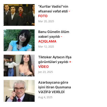
"Kurtlar Vadisi"nin
əfsanəsi vəfat etdi
-
FOTO
Mar 20, 2025
Banu Günelin ölüm
xəbəri yayıldı
-
AÇIQLAMA
Mar 12, 2025
Tiktoker Aytacın ifşa
görüntüləri yayıldı
+
VİDEO
Jan 23, 2025
Azərbaycana görə
işini itirən Qusmana
VƏZİFƏ VERİLDİ
Aug 4, 2025