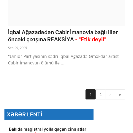
İqbal Ağazadədən Cabir İmanovla bağlı illər
öncəki çıxışına REAKSİYA
- "Etik deyil"
Sep 29, 2025
"Ümid" Partiyasının sədri İqbal Ağazadə Əməkdar artist
Cabir İmanovun ölümü ilə ...
1
2
›
»
XƏBƏR LENTI
Bakıda magistral yolla qaçan cins atlar