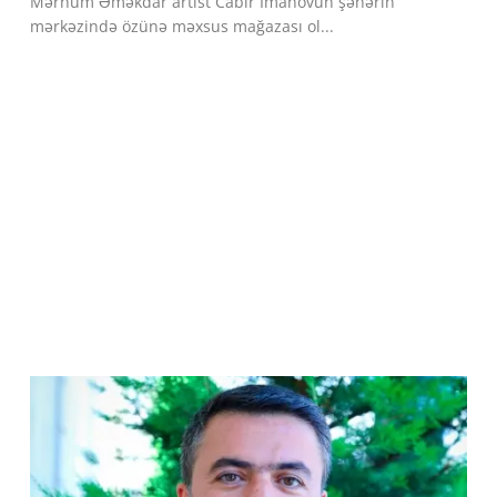
Mərhum Əməkdar artist Cabir İmanovun şəhərin
mərkəzində özünə məxsus mağazası ol...