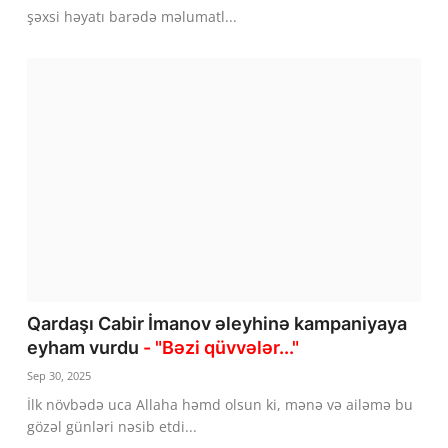
şəxsi həyatı barədə məlumatl...
Qardaşı Cabir İmanov əleyhinə kampaniyaya
eyham vurdu
- "Bəzi qüvvələr..."
Sep 30, 2025
İlk növbədə uca Allaha həmd olsun ki, mənə və ailəmə bu
gözəl günləri nəsib etdi...