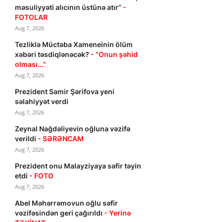
məsuliyyəti alıcının üstünə atır”
-
FOTOLAR
Aug 7, 2026
Tezliklə Müctəba Xameneinin ölüm
xəbəri təsdiqlənəcək?
- "Onun şəhid
olması..."
Aug 7, 2026
Prezident Samir Şərifova yeni
səlahiyyət verdi
Aug 7, 2026
Zeynal Nağdəliyevin oğluna vəzifə
verildi
- SƏRƏNCAM
Aug 7, 2026
Prezident onu Malayziyaya səfir təyin
etdi
- FOTO
Aug 7, 2026
Abel Məhərrəmovun oğlu səfir
vəzifəsindən geri çağırıldı
- Yerinə