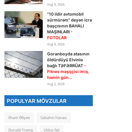
Aug 4, 2026
"10 ildir avtomobil
sürmürəm" deyən icra
başçısının BAHALI
MAŞINLARI
-
FOTOLAR
Aug 4, 2026
Goranboyda atasının
öldürdüyü Elvinlə
bağlı TƏFƏRRÜAT
-
Fitnes məşqçisi imiş,
həmin gün...
Aug 2, 2026
POPULYAR MÖVZULAR
İlham Əliyev
Sabahın havası
Donald Tramp
Ulduz falı