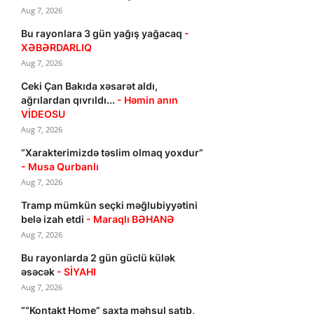
Aug 7, 2026
Bu rayonlara 3 gün yağış yağacaq
-
XƏBƏRDARLIQ
Aug 7, 2026
Ceki Çan Bakıda xəsarət aldı,
ağrılardan qıvrıldı...
- Həmin anın
VİDEOSU
Aug 7, 2026
“Xarakterimizdə təslim olmaq yoxdur”
- Musa Qurbanlı
Aug 7, 2026
Tramp mümkün seçki məğlubiyyətini
belə izah etdi
- Maraqlı BƏHANƏ
Aug 7, 2026
Bu rayonlarda 2 gün güclü külək
əsəcək
- SİYAHI
Aug 7, 2026
““Kontakt Home” saxta məhsul satıb,