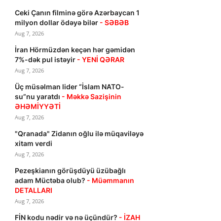
Ceki Çanın filminə görə Azərbaycan 1
milyon dollar ödəyə bilər
- SƏBƏB
Aug 7, 2026
İran Hörmüzdən keçən hər gəmidən
7%-dək pul istəyir
- YENİ QƏRAR
Aug 7, 2026
Üç müsəlman lider “İslam NATO-
su”nu yaratdı
- Məkkə Sazişinin
ƏHƏMİYYƏTİ
Aug 7, 2026
"Qranada" Zidanın oğlu ilə müqaviləyə
xitam verdi
Aug 7, 2026
Pezeşkianın görüşdüyü üzübağlı
adam Müctəba olub?
- Müəmmanın
DETALLARI
Aug 7, 2026
FİN kodu nədir və nə üçündür?
- İZAH