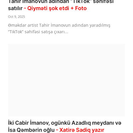
Tahir İmanovun adından “TikTok” səhifəsi
satılır
- Qiyməti şok etdi + Foto
Oct 9, 2025
Əməkdar artist Tahir İmanovun adından yaradılmış
“TikTok” səhifəsi satışa çıxarı...
İki Cabir İmanov, ogünkü Azadlıq meydanı və
İsa Qəmbərin oğlu
- Xatirə Sadiq yazır