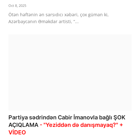
Oct 8, 2025
Ötən həftənin ən sarsıdıcı xəbəri, çox güman ki,
Azərbaycanın Əməkdar artisti, “...
Partiya sədrindən Cabir İmanovla bağlı ŞOK
AÇIQLAMA
- "Yeziddən də danışmayaq?" +
VİDEO