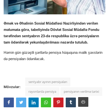
Əmək və Əhalinin Sosial Müdafiəsi Nazirliyindən verilən
məlumata görə, tabeliyində Dövlət Sosial Müdafiə Fondu
tərəfindən sentyabrın 23-də respublika üzrə pensiyaların
tam ödənilərək yekunlaşdırılması nəzərdə tutulub.
Həmin gün güzəştli şərtlərlə pensiya hüququna malik şəxslərin
də pensiyaları ödəniləcək.
sentyabr ayının pensiyaları
Mövzular:
rayonlarda pensiya
pensiyanın verilmə tarixi