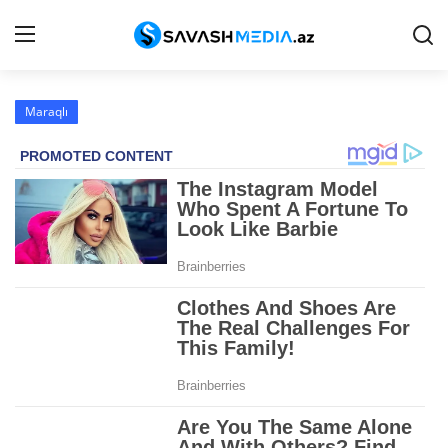
Maraqlı
Haqqımızda
Əlaqə
Peşə etikası
Reklam
Gündəm
Siyasət
İqtisadiyyat
Hadisə