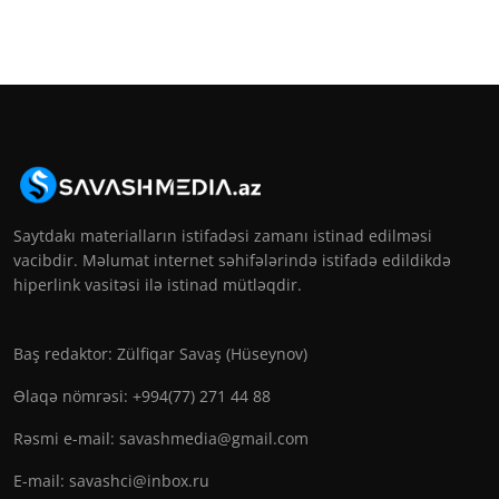
Saytdakı materialların istifadəsi zamanı istinad edilməsi
vacibdir. Məlumat internet səhifələrində istifadə edildikdə
hiperlink vasitəsi ilə istinad mütləqdir.
Baş redaktor: Zülfiqar Savaş (Hüseynov)
Əlaqə nömrəsi: +994(77) 271 44 88
Rəsmi e-mail:
savashmedia@gmail.com
E-mail:
savashci@inbox.ru