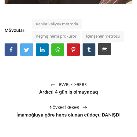
Xanlar Vəliyev metroda
Mövzular:
Keçmiş hərbi prokuror
İçərişəhər metrosu
ƏVVƏLKI XƏBƏR
Ardıcıl 4 gün iş olmayacaq
NÖVBƏTI XƏBƏR
İmamoğluya görə həbs olunan cüdoçu DANIŞDI