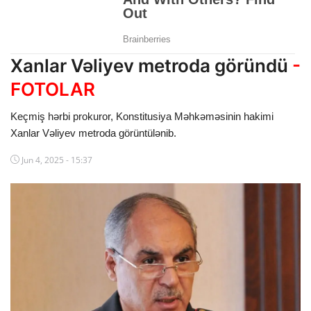
Dünya
Cəmiyyət
Xanlar Vəliyev metroda göründü
-
İdman
FOTOLAR
Kriminal
Keçmiş hərbi prokuror, Konstitusiya Məhkəməsinin hakimi
Xanlar Vəliyev metroda görüntülənib.
Mövqe
Jun 4, 2025 - 15:37
Maraqlı
Sağlıq
Digər