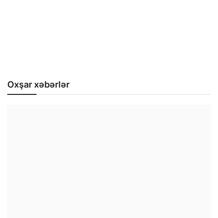
Oxşar xəbərlər