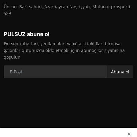
Ünvan: Bakı şəhəri, Azərbaycan Nəşriyyatı, Mətbuat prospekti
529
PULSUZ abunə ol
Ən son xəbərləri, yeniləmələri və xüsusi təklifləri birbaşa
gələnlər qutunuzda əldə etmək üçün abunəçilər siyahısına
qoşulun
Abunə ol