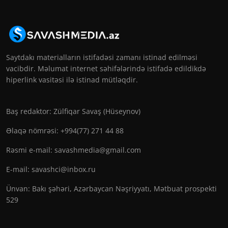
Saytdakı materialların istifadəsi zamanı istinad edilməsi
vacibdir. Məlumat internet səhifələrində istifadə edildikdə
hiperlink vasitəsi ilə istinad mütləqdir.
Baş redaktor: Zülfiqar Savaş (Hüseynov)
Əlaqə nömrəsi: +994(77) 271 44 88
Rəsmi e-mail:
savashmedia@gmail.com
E-mail:
savashci@inbox.ru
Ünvan: Bakı şəhəri, Azərbaycan Nəşriyyatı, Mətbuat prospekti
529