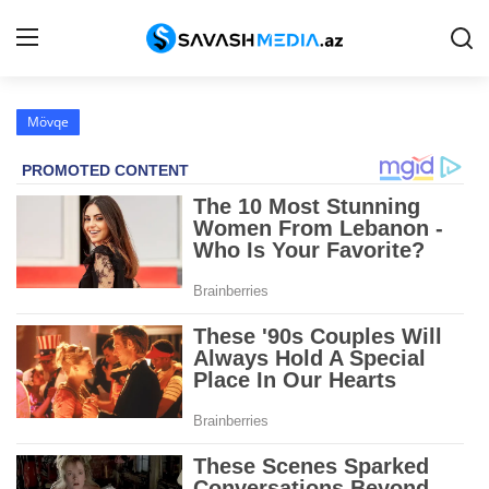
Mövqe
Haqqımızda
Əlaqə
Peşə etikası
Reklam
Gündəm
Siyasət
İqtisadiyyat
Hadisə