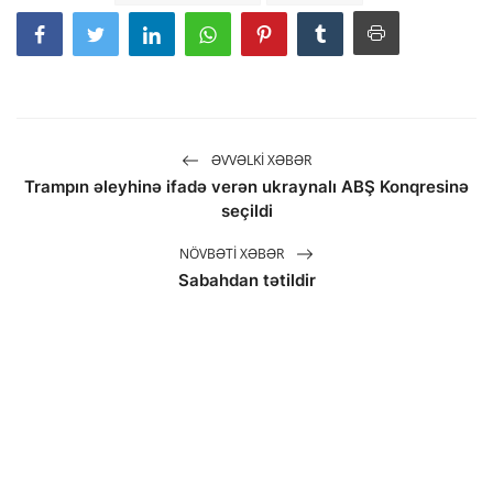
ƏVVƏLKI XƏBƏR
Trampın əleyhinə ifadə verən ukraynalı ABŞ Konqresinə
seçildi
NÖVBƏTI XƏBƏR
Sabahdan tətildir