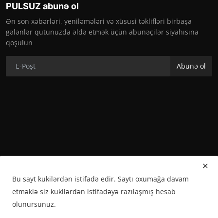
PULSUZ abunə ol
Ən son xəbərləri, yeniləmələri və xüsusi təklifləri birbaşa
gələnlər qutunuzda əldə etmək üçün abunəçilər siyahısına
qoşulun
Abunə ol
Bu sayt kukilərdən istifadə edir. Saytı oxumağa davam
etməklə siz kukilərdən istifadəyə razılaşmış hesab
Copyright 2023 Savash Media -Bütün hüquqları qorunur
olunursunuz.