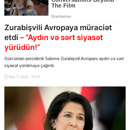
Dünya
Cəmiyyət
Zurabişvili Avropaya müraciət
İdman
etdi
– “Aydın və sərt siyasət
yürüdün!”
Kriminal
Gürcüstan prezidenti Salome Zurabişvili Avropanı aydın və sərt
Mövqe
siyasət yürütməyə çağırıb.
Maraqlı
Nov 7, 2024 - 10:25
Sağlıq
Digər