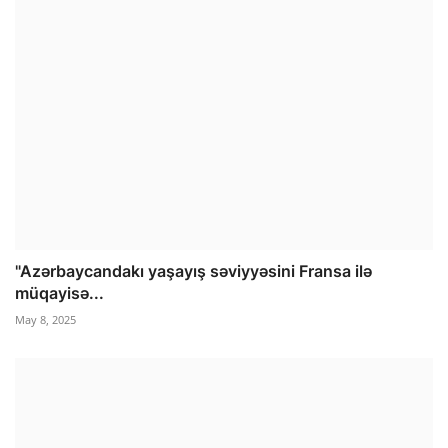
"Azərbaycandakı yaşayış səviyyəsini Fransa ilə
müqayisə...
May 8, 2025