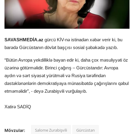
SAVASHMEDİA.az
gürcü KİV-nə istinadən xəbər verir ki, bu
barədə Gürcüstanın dövlət başçısı sosial şəbəkədə yazıb.
“Bütün Avropa yekdilliklə bəyan edir ki, daha çox məsuliyyəti öz
üzərinə götürməlidir. Birinci çağırış – Gürcüstandır: Avropa
aydın və sərt siyasət yürütməli və Rusiya tərəfindən
dəstəklənənlərin demokratiyaya münasibətdə çağırışlarını qəbul
etməməlidir”, - deyə Zurabişvili vurğulayıb.
Xatirə SADİQ
Salome Zurabişvili
Gürcüstan
Mövzular: