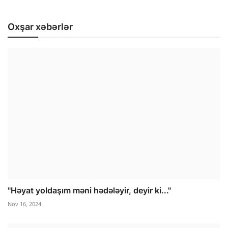
Oxşar xəbərlər
"Həyat yoldaşım məni hədələyir, deyir ki..."
Nov 16, 2024