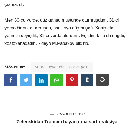
çıxmazdı.
Mən 30-cu yerdə, düz qanadın üstündə oturmuşdum. 31-ci
yerdə bir qız oturmuşdu, panikaya düşmüşdü. Xahiş etdi,
yerimizi dəyişdik, 31-ci yerdə oturdum. Eşitdim ki, o da sağdır,
xəstəxanadadır", - deyə M.Papaxov bildirib.
Sonra təyyarədə nəsə səs gəldi
Mövzular:
ƏVVƏLKI XƏBƏR
Zelenskidən Trampın bəyanatına sərt reaksiya