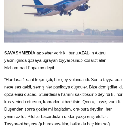
SAVASHMEDİA.az
xəbər verir ki, bunu AZAL-ın Aktau
yaxınlığında qəzaya uğrayan təyyarəsində xəsarət alan
Məhəmməd Papaxov deyib.
"Hardasa 1 saat keçmişdi, hər şey yolunda idi. Sonra təyyarədə
nəsə səs gəldi, sərnişinlər panikaya düşdülər. Bizə demişdilər ki,
qəza enişi olacaq. Stüardessa hamını sakitləşdirib deyirdi ki, hər
kəs yerində otursun, kəmərlərini bərkitsin. Qorxu, təşviş var idi.
Düşəndən sonra gözlərimi bağladım, ora-bura dəydim, hər
yerim əzildi. Pilotlar bacardıqları qədər yaxşı eniş etdilər.
Təyyarəni başıaşağı buraxsaydılar, bəlkə də heç kim sağ