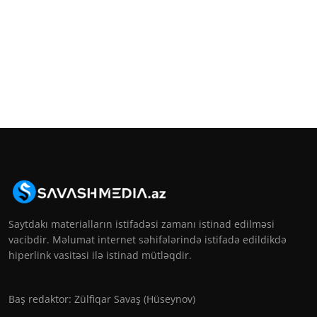
Saytdakı materialların istifadəsi zamanı istinad edilməsi
vacibdir. Məlumat internet səhifələrində istifadə edildikdə
hiperlink vasitəsi ilə istinad mütləqdir.
Baş redaktor: Zülfiqar Savaş (Hüseynov)