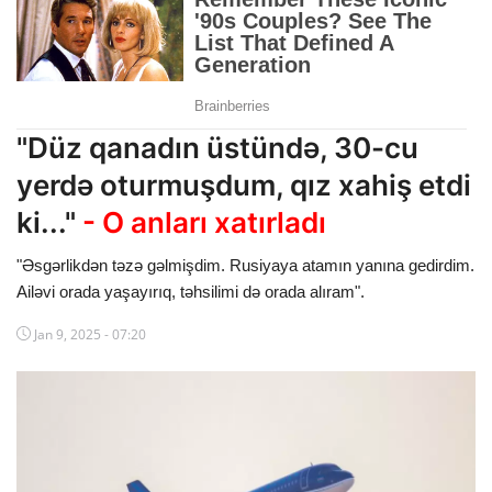
Dünya
Cəmiyyət
İdman
"Düz qanadın üstündə, 30-cu
Kriminal
yerdə oturmuşdum, qız xahiş etdi
ki..."
- O anları xatırladı
Mövqe
"Əsgərlikdən təzə gəlmişdim. Rusiyaya atamın yanına gedirdim.
Maraqlı
Ailəvi orada yaşayırıq, təhsilimi də orada alıram".
Sağlıq
Jan 9, 2025 - 07:20
Digər