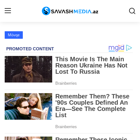
Mövqe
Reklam
Gündəm
Haqqımızda
Əlaqə
Peşə etikası
Siyasət
İqtisadiyyat
Hadisə