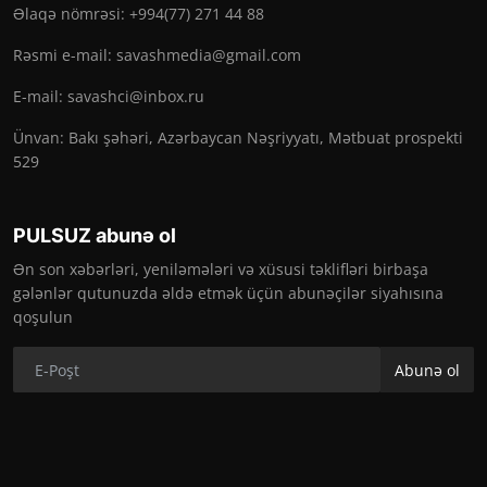
Əlaqə nömrəsi: +994(77) 271 44 88
Rəsmi e-mail:
savashmedia@gmail.com
E-mail:
savashci@inbox.ru
Ünvan: Bakı şəhəri, Azərbaycan Nəşriyyatı, Mətbuat prospekti
529
PULSUZ abunə ol
Ən son xəbərləri, yeniləmələri və xüsusi təklifləri birbaşa
gələnlər qutunuzda əldə etmək üçün abunəçilər siyahısına
qoşulun
Abunə ol