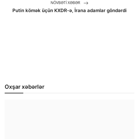
NÖVBƏTI XƏBƏR
Putin kömək üçün KXDR-ə, İrana adamlar göndərdi
Oxşar xəbərlər