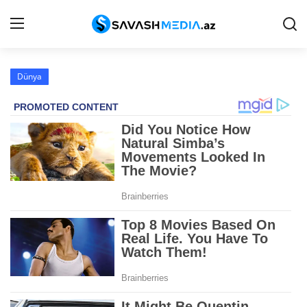
Dünya
Haqqımızda
Əlaqə
Peşə etikası
Reklam
Gündəm
Siyasət
İqtisadiyyat
Hadisə