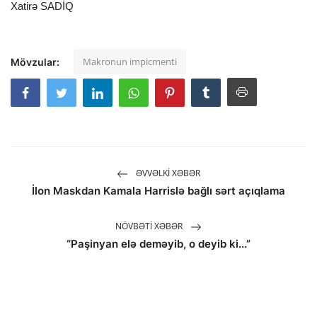
Xatirə SADİQ
Makronun impicmenti
Mövzular:
ƏVVƏLKI XƏBƏR
İlon Maskdan Kamala Harrislə bağlı sərt açıqlama
NÖVBƏTI XƏBƏR
“Paşinyan elə deməyib, o deyib ki...”