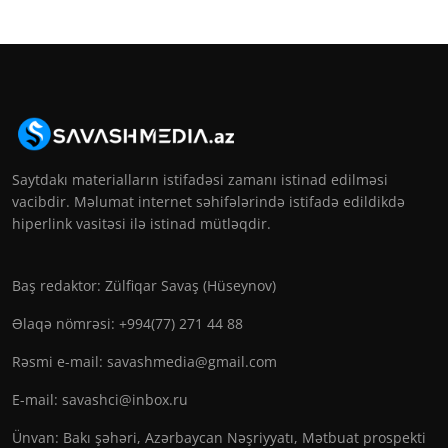
Saytdakı materialların istifadəsi zamanı istinad edilməsi
vacibdir. Məlumat internet səhifələrində istifadə edildikdə
hiperlink vasitəsi ilə istinad mütləqdir.
Baş redaktor: Zülfiqar Savaş (Hüseynov)
Əlaqə nömrəsi: +994(77) 271 44 88
Rəsmi e-mail:
savashmedia@gmail.com
E-mail:
savashci@inbox.ru
Ünvan: Bakı şəhəri, Azərbaycan Nəşriyyatı, Mətbuat prospekti