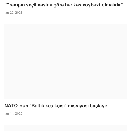
“Trampın seçilməsinə görə hər kəs xoşbəxt olmalıdır”
Jan 22, 2025
NATO-nun “Baltik keşikçisi” missiyası başlayır
Jan 14, 2025