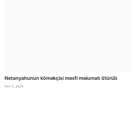
Netanyahunun köməkçisi məxfi məlumatı ötürüb
Nov 5, 2024