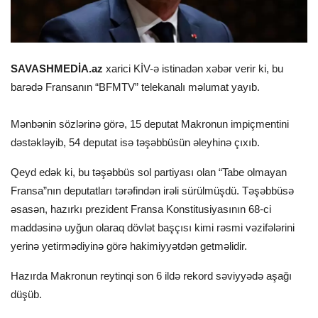
SAVASHMEDİA.az
xarici KİV-ə istinadən xəbər verir ki, bu
barədə Fransanın “BFMTV” telekanalı məlumat yayıb.
Mənbənin sözlərinə görə, 15 deputat Makronun impiçmentini
dəstəkləyib, 54 deputat isə təşəbbüsün əleyhinə çıxıb.
Qeyd edək ki, bu təşəbbüs sol partiyası olan “Tabe olmayan
Fransa”nın deputatları tərəfindən irəli sürülmüşdü. Təşəbbüsə
əsasən, hazırkı prezident Fransa Konstitusiyasının 68-ci
maddəsinə uyğun olaraq dövlət başçısı kimi rəsmi vəzifələrini
yerinə yetirmədiyinə görə hakimiyyətdən getməlidir.
Hazırda Makronun reytinqi son 6 ildə rekord səviyyədə aşağı
düşüb.