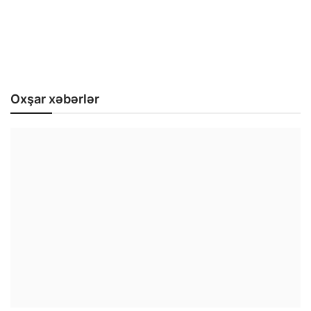
Oxşar xəbərlər