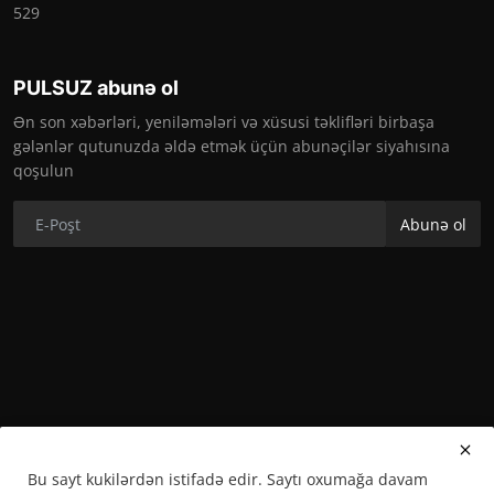
529
PULSUZ abunə ol
Ən son xəbərləri, yeniləmələri və xüsusi təklifləri birbaşa
gələnlər qutunuzda əldə etmək üçün abunəçilər siyahısına
qoşulun
Abunə ol
Bu sayt kukilərdən istifadə edir. Saytı oxumağa davam