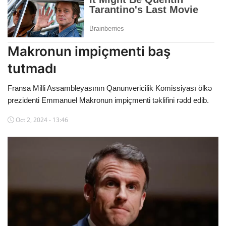
Dünya
Cəmiyyət
Makronun impiçmenti baş
İdman
tutmadı
Kriminal
Fransa Milli Assambleyasının Qanunvericilik Komissiyası ölkə
prezidenti Emmanuel Makronun impiçmenti təklifini rədd edib.
Mövqe
Oct 2, 2024 - 13:46
Maraqlı
Sağlıq
Digər