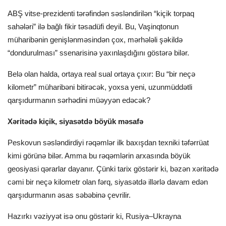
ABŞ vitse-prezidenti tərəfindən səsləndirilən “kiçik torpaq
sahələri” ilə bağlı fikir təsadüfi deyil. Bu, Vaşinqtonun
müharibənin genişlənməsindən çox, mərhələli şəkildə
“dondurulması” ssenarisinə yaxınlaşdığını göstərə bilər.
Belə olan halda, ortaya real sual ortaya çıxır: Bu “bir neçə
kilometr” müharibəni bitirəcək, yoxsa yeni, uzunmüddətli
qarşıdurmanın sərhədini müəyyən edəcək?
Xəritədə kiçik, siyasətdə böyük məsafə
Peskovun səsləndirdiyi rəqəmlər ilk baxışdan texniki təfərrüat
kimi görünə bilər. Amma bu rəqəmlərin arxasında böyük
geosiyasi qərarlar dayanır. Çünki tarix göstərir ki, bəzən xəritədə
cəmi bir neçə kilometr olan fərq, siyasətdə illərlə davam edən
qarşıdurmanın əsas səbəbinə çevrilir.
Hazırkı vəziyyət isə onu göstərir ki, Rusiya–Ukrayna