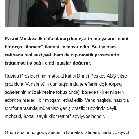
Rəsmi Moskva ilk dəfə olaraq döyüşlərin miqyasını “cəmi
bir neçə kilometr” ifadəsi ilə təsvir edib. Bu isə həm
cəbhədə real vəziyyət, həm də diplomatik proseslərin
istiqaməti ilə bağlı ciddi suallar doğurur.
Rusiya Prezidentinin mətbuat katibi Dmitri Peskov ABŞ vitse-
prezidenti Vensin sülh danışıqlarında tərəflərin kiçik torpaq
sahələrinin müzakirəsinə fokuslandığı barədə fikirlərini şərh
edərkən maraqlı bir məqamı etiraf edib: Vens haqlıdır, hazırda
tərəflər arasında mübahisə geniş ərazilər üzərində deyil,
məhdud, hətta “sayılı kilometrlər” səviyyəsindədir.
Onun sözlərinə görə, xüsusilə Donetsk istiqamətində vəziyyət