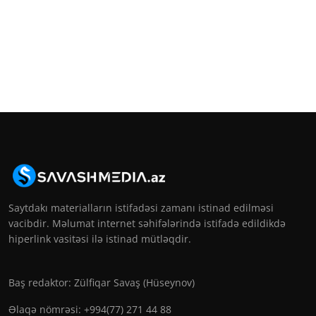
Saytdakı materialların istifadəsi zamanı istinad edilməsi
vacibdir. Məlumat internet səhifələrində istifadə edildikdə
hiperlink vasitəsi ilə istinad mütləqdir.
Baş redaktor: Zülfiqar Savaş (Hüseynov)
Əlaqə nömrəsi: +994(77) 271 44 88