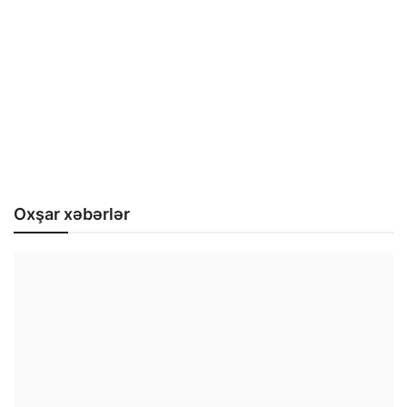
Oxşar xəbərlər