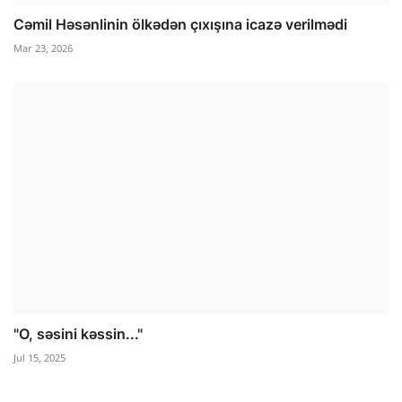
Cəmil Həsənlinin ölkədən çıxışına icazə verilmədi
Mar 23, 2026
"O, səsini kəssin..."
Jul 15, 2025