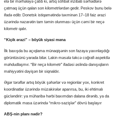
elə bir mərhələyə çatıb ki, artıq söhbət inzibati sərhədlərə
çatmaq üçün qalan son kilometrlərdən gedir. Peskov bunu belə
ifadə edib: Donetsk istiqamətində təxminən 17–18 faiz ərazi
üzərində nəzarətin tam təmin olunması üçün cəmi bir neçə
kilometr qalır.
“Kiçik ərazi” – böyük siyasi məna
İlk baxışda bu açıqlama münaqişənin son fazaya yaxınlaşdığı
görüntüsünü yarada bilər. Lakin məsələ təkcə coğrafi aspektlə
məhdudlaşmır. “Bir neçə kilometr” ifadəsi əslində danışıqların
mahiyyətini dəyişən bir siqnaldır.
Əgər tərəflər artıq böyük şəhərlər və regionlar yox, konkret
koordinatlar üzərində müzakirələr aparırsa, bu, iki ehtimalı
gücləndirir: ya müharibə hərbi baxımdan dalana dirənib, ya da
diplomatik masa üzərində “mikro-sazişlər” dövrü başlayır
ABŞ-nin planı nədir?