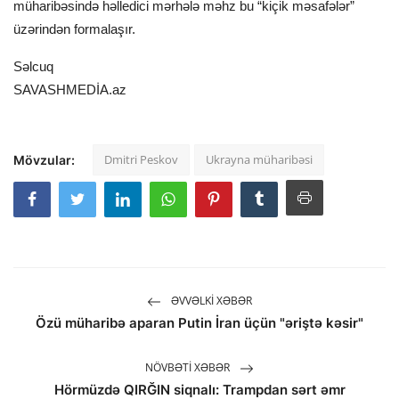
müharibəsində həlledici mərhələ məhz bu “kiçik məsafələr”
üzərindən formalaşır.
Səlcuq
SAVASHMEDİA.az
Dmitri Peskov
Ukrayna müharibəsi
Mövzular:
ƏVVƏLKI XƏBƏR
Özü müharibə aparan Putin İran üçün "əriştə kəsir"
NÖVBƏTI XƏBƏR
Hörmüzdə QIRĞIN siqnalı: Trampdan sərt əmr