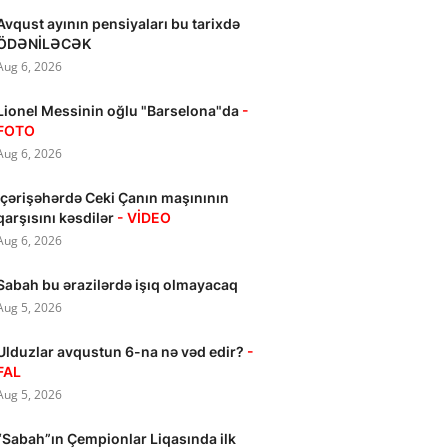
Avqust ayının pensiyaları bu tarixdə
ÖDƏNİLƏCƏK
Aug 6, 2026
Lionel Messinin oğlu "Barselona"da
-
FOTO
Aug 6, 2026
İçərişəhərdə Ceki Çanın maşınının
qarşısını kəsdilər
- VİDEO
Aug 6, 2026
Sabah bu ərazilərdə işıq olmayacaq
Aug 5, 2026
Ulduzlar avqustun 6-na nə vəd edir?
-
FAL
Aug 5, 2026
“Sabah”ın Çempionlar Liqasında ilk