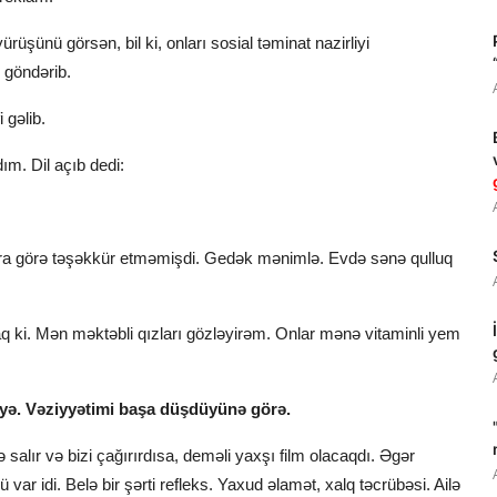
rüşünü görsən, bil ki, onları sosial təminat nazirliyi
 göndərib.
 gəlib.
ım. Dil açıb dedi:
ra görə təşəkkür etməmişdi. Gedək mənimlə. Evdə sənə qulluq
q ki. Mən məktəbli qızları gözləyirəm. Onlar mənə vitaminli yem
iyə. Vəziyyətimi başa düşdüyünə görə.
 salır və bizi çağırırdısa, deməli yaxşı film olacaqdı. Əgər
var idi. Belə bir şərti refleks. Yaxud əlamət, xalq təcrübəsi. Ailə