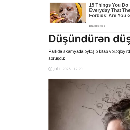
Dünya
Cəmiyyət
İdman
Düşündürən düş
Kriminal
Parkda skamyada əyləşib kitab vərəqləyirdim
soruşdu:
Mövqe
Jul 1, 2025 - 12:29
Maraqlı
Sağlıq
Digər