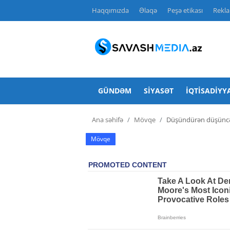
Haqqımızda
Əlaqə
Peşə etikası
Rekl
Haqqımızda
Əlaqə
GÜNDƏM
SIYASƏT
İQTISADIYY
Peşə etikası
Ana səhifə
Mövqe
Düşündürən düşüncəl
Reklam
Mövqe
Gündəm
Siyasət
İqtisadiyyat
Hadisə