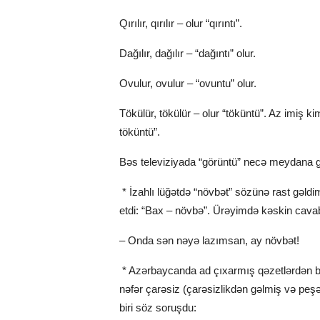
Qırılır, qırılır – olur “qırıntı”.
Dağılır, dağılır – “dağıntı” olur.
Ovulur, ovulur – “ovuntu” olur.
Tökülür, tökülür – olur “töküntü”. Az imiş kim
töküntü”.
Bəs televiziyada “görüntü” necə meydana g
* İzahlı lüğətdə “növbət” sözünə rast gəldi
etdi: “Bax – növbə”. Ürəyimdə kəskin cava
– Onda sən nəyə lazımsan, ay növbət!
* Azərbaycanda ad çıxarmış qəzetlərdən bir
nəfər çarəsiz (çarəsizlikdən gəlmiş və peşə
biri söz soruşdu: