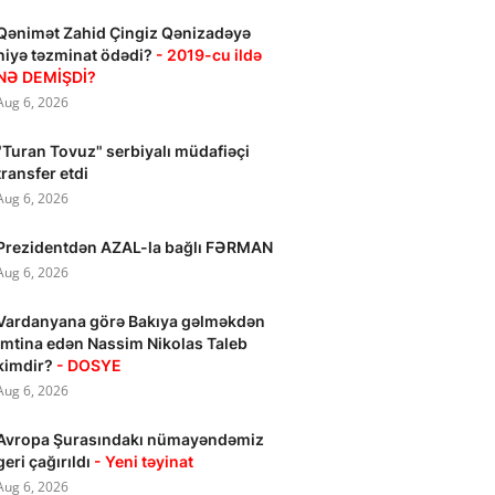
Qənimət Zahid Çingiz Qənizadəyə
niyə təzminat ödədi?
- 2019-cu ildə
NƏ DEMİŞDİ?
Aug 6, 2026
"Turan Tovuz" serbiyalı müdafiəçi
transfer etdi
Aug 6, 2026
Prezidentdən AZAL-la bağlı FƏRMAN
Aug 6, 2026
Vardanyana görə Bakıya gəlməkdən
imtina edən Nassim Nikolas Taleb
kimdir?
- DOSYE
Aug 6, 2026
Avropa Şurasındakı nümayəndəmiz
geri çağırıldı
- Yeni təyinat
Aug 6, 2026