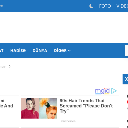
FOTO
VİDE
am
AT
HADISƏ
DÜNYA
DIGƏR
ər - 2
X