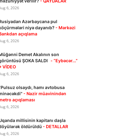
məzuniyyət verilir?
- QAYDALAR
Aug 6, 2026
Rusiyadan Azərbaycana pul
köçürmələri niyə dayanıb?
- Mərkəzi
Bankdan açıqlama
Aug 6, 2026
Müğənni Demet Akalının son
görüntüsü ŞOKA SALDI
- “Eybəcər...”
+ VİDEO
Aug 6, 2026
"Pulsuz olsaydı, hamı avtobusa
minəcəkdi"
- Nazir müavinindən
metro açıqlaması
Aug 6, 2026
Uqanda millisinin kapitanı daşla
döyülərək öldürüldü
- DETALLAR
Aug 6, 2026