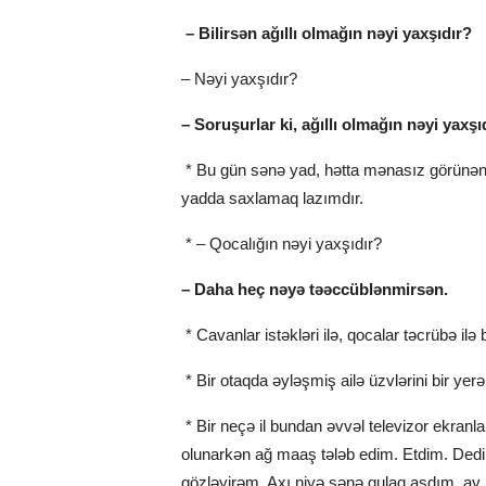
– Bilirsən ağıllı olmağın nəyi yaxşıdır?
– Nəyi yaxşıdır?
– Soruşurlar ki, ağıllı olmağın nəyi yaxşıd
* Bu gün sənə yad, hətta mənasız görünən fi
yadda saxlamaq lazımdır.
* – Qocalığın nəyi yaxşıdır?
– Daha heç nəyə təəccüblənmirsən.
* Cavanlar istəkləri ilə, qocalar təcrübə ilə 
* Bir otaqda əyləşmiş ailə üzvlərini bir ye
* Bir neçə il bundan əvvəl televizor ekranla
olunarkən ağ maaş tələb edim. Etdim. Dedi
gözləyirəm. Axı niyə sənə qulaq asdım, ay