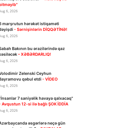
bitməyib"
Aug 6, 2026
6 marşrutun hərəkət istiqaməti
dəyişdi
- Sərnişinlərin DİQQƏTİNƏ!
Aug 6, 2026
Sabah Bakının bu ərazilərində qaz
kəsiləcək
– XƏBƏRDARLIQ!
Aug 6, 2026
Volodimir Zelenski Ceyhun
Bayramovu qəbul etdi
- VİDEO
Aug 6, 2026
"İnsanlar 7 saniyəlik havaya qalxacaq"
- Avqustun 12-si ilə bağlı ŞOK İDDİA
Aug 6, 2026
Azərbaycanda əsgərlərə neçə gün