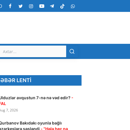
O
ƏBƏR LENTI
Ulduzlar avqustun 7-nə nə vəd edir?
-
FAL
Aug 7, 2026
Qurbanov Bakıdakı oyunla bağlı
azarkeşlərə səsləndi
- "Hələ heç nə