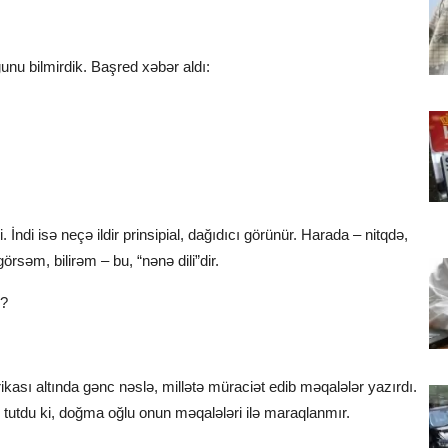
unu bilmirdik. Başred xəbər aldı:
İndi isə neçə ildir prinsipial, dağıdıcı görünür. Harada – nitqdə,
örsəm, bilirəm – bu, “nənə dili”dir.
n?
rikası altında gənc nəslə, millətə müraciət edib məqalələr yazırdı.
 tutdu ki, doğma oğlu onun məqalələri ilə maraqlanmır.