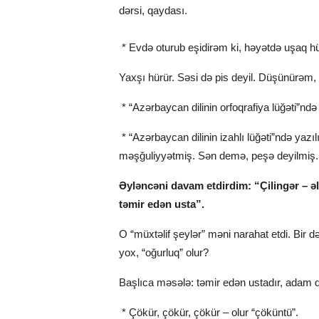
dərsi, qaydası.
* Evdə oturub eşidirəm ki, həyətdə uşaq hür
Yaxşı hürür. Səsi də pis deyil. Düşünürəm, 
* “Azərbaycan dilinin orfoqrafiya lüğəti”ndə
* “Azərbaycan dilinin izahlı lüğəti”ndə yaz
məşğuliyyətmiş. Sən demə, peşə deyilmiş.
Əyləncəni davam etdirdim: “Çilingər – ə
təmir edən usta”.
O “müxtəlif şeylər” məni narahat etdi. Bir 
yox, “oğurluq” olur?
Başlıca məsələ: təmir edən ustadır, adam 
* Çökür, çökür, çökür – olur “çöküntü”.