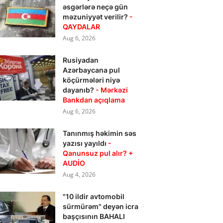
əsgərlərə neçə gün
məzuniyyət verilir?
-
QAYDALAR
Aug 6, 2026
Rusiyadan
Azərbaycana pul
köçürmələri niyə
dayanıb?
- Mərkəzi
Bankdan açıqlama
Aug 6, 2026
Tanınmış həkimin səs
yazısı yayıldı
-
Qanunsuz pul alır? +
AUDİO
Aug 4, 2026
"10 ildir avtomobil
sürmürəm" deyən icra
başçısının BAHALI