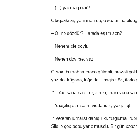
– (...) yazmaq olar?
Otaqdakılar, yəni mən də, o sözün nə olduğ
– O, nə sözdür? Harada eşitmisən?
– Nənəm elə deyir.
– Nənən deyirsə, yaz.
O vaxt bu səhnə mənə gülməli, məzəli gəldi. 
yazıda, küçədə, lüğətdə – naqis söz, ifadə g
* – Axı sənə nə etmişəm ki, məni vurursa
– Yaxşılıq etmisəm, vicdansız, yaxşılıq!
* Veteran jurnalist danışır ki, “Oğluma” rub
Silsilə çox populyar olmuşdu. Bir gün xəbər