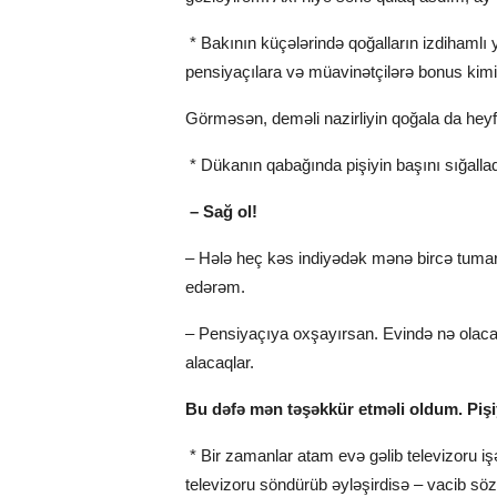
* Bakının küçələrində qoğalların izdihamlı yü
pensiyaçılara və müavinətçilərə bonus kimi
Görməsən, deməli nazirliyin qoğala da heyfi
* Dükanın qabağında pişiyin başını sığallad
– Sağ ol!
– Hələ heç kəs indiyədək mənə bircə tuma
edərəm.
– Pensiyaçıya oxşayırsan. Evində nə olaca
alacaqlar.
Bu dəfə mən təşəkkür etməli oldum. Piş
* Bir zamanlar atam evə gəlib televizoru işə
televizoru söndürüb əyləşirdisə – vacib sözü 