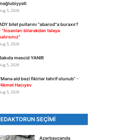
məğlubiyyəti
Aug 5, 2026
ADY bilet pullarını "abarod"a buraxır?
- "İnsanları bilərəkdən tələyə
salırsınız"
Aug 5, 2026
Bakıda məscid YANIR
Aug 5, 2026
“Mənə aid bəzi fikirlər təhrif olunub”
-
Hikmət Hacıyev
Aug 5, 2026
REDAKTORUN SEÇIMI
Azərbaycanda