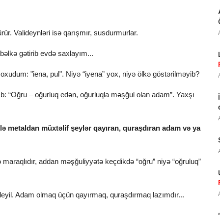
ür. Valideynləri isə qarışmır, susdurmurlar.
bəlkə gətirib evdə saxlayım...
 oxudum: "iena, pul". Niyə “iyena” yox, niyə ölkə göstərilməyib?
ılıb: “Oğru – oğurluq edən, oğurluqla məşğul olan adam”. Yaxşı
llə metaldan müxtəlif şeylər qayıran, quraşdıran adam və ya
də maraqlıdır, addan məşğuliyyətə keçdikdə “oğru” niyə “oğruluq”
deyil. Adam olmaq üçün qayırmaq, quraşdırmaq lazımdır...