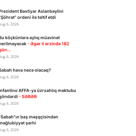
Prezident Bəxtiyar Aslanbəylini
“Şöhrət” ordeni ilə təltif etdi
Aug 6, 2026
Bu köçkünlərə aylıq müavinət
verilməyəcək
- Əgər il ərzində 182
gün...
Aug 6, 2026
Sabah hava necə olacaq?
Aug 6, 2026
İnfantino AFFA-ya üzrxahlıq məktubu
göndərdi
- SƏBƏB
Aug 6, 2026
"Sabah"ın baş məşqçisindən
məğlubiyyət şərhi
Aug 6, 2026