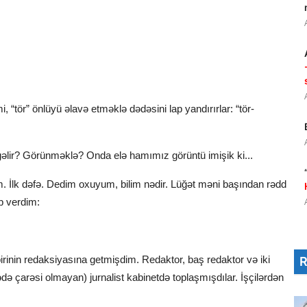
i, “tör” önlüyü əlavə etməklə dədəsini lap yandırırlar: “tör-
əlir? Görünməklə? Onda elə hamımız görüntü imişik ki...
m. İlk dəfə. Dedim oxuyum, bilim nədir. Lüğət məni başından rədd
b verdim:
inin redaksiyasına getmişdim. Redaktor, baş redaktor və iki
də çarəsi olmayan) jurnalist kabinetdə toplaşmışdılar. İşçilərdən