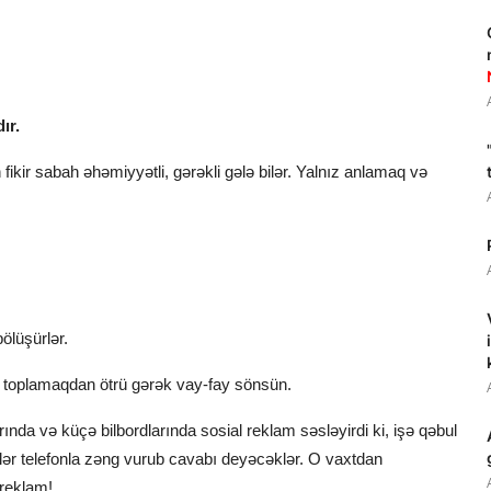
ır.
kir sabah əhəmiyyətli, gərəkli gələ bilər. Yalnız anlamaq və
bölüşürlər.
rə toplamaqdan ötrü gərək vay-fay sönsün.
rında və küçə bilbordlarında sosial reklam səsləyirdi ki, işə qəbul
lər telefonla zəng vurub cavabı deyəcəklər. O vaxtdan
 reklam!