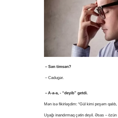
– Sən timsən?
– Cadugər.
– A-a-a, - “deyib” getdi.
Mən isə fikirləşdim: “Gül kimi peşəm qalıb
Uşağı inandırmaq çətin deyil. Əsas – özün