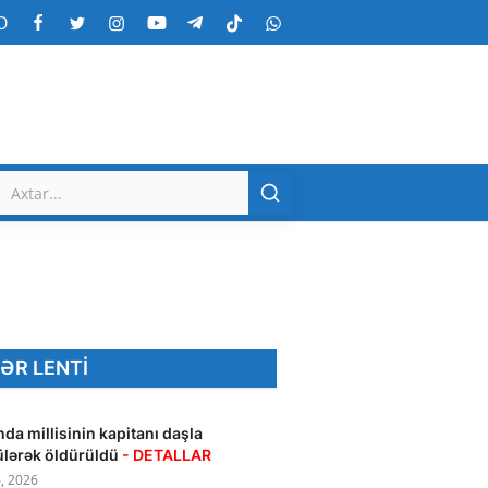
O
ƏR LENTI
da millisinin kapitanı daşla
lərək öldürüldü
- DETALLAR
, 2026