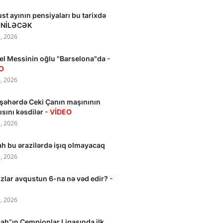
st ayının pensiyaları bu tarixdə
NİLƏCƏK
, 2026
el Messinin oğlu "Barselona"da
-
O
, 2026
işəhərdə Ceki Çanın maşınının
ısını kəsdilər
- VİDEO
, 2026
h bu ərazilərdə işıq olmayacaq
, 2026
zlar avqustun 6-na nə vəd edir?
-
, 2026
ah”ın Çempionlar Liqasında ilk