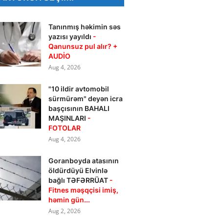
Tanınmış həkimin səs
yazısı yayıldı
-
Qanunsuz pul alır? +
AUDİO
Aug 4, 2026
"10 ildir avtomobil
sürmürəm" deyən icra
başçısının BAHALI
MAŞINLARI
-
FOTOLAR
Aug 4, 2026
Goranboyda atasının
öldürdüyü Elvinlə
bağlı TƏFƏRRÜAT
-
Fitnes məşqçisi imiş,
həmin gün...
Aug 2, 2026