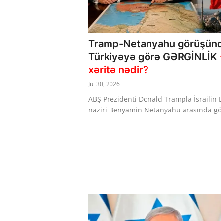
Dünya
Cəmiyyət
Tramp-Netanyahu görüşün
Türkiyəyə görə GƏRGİNLİK
İdman
xəritə nədir?
Kriminal
Jul 30, 2026
ABŞ Prezidenti Donald Trampla İsrailin 
Mövqe
naziri Benyamin Netanyahu arasında gö.
Maraqlı
Sağlıq
Digər