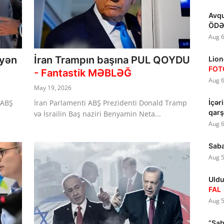
Avqu
ÖDƏ
Aug 6
eyən
İran Trampın başına PUL QOYDU
Lion
FOT
- Fantastik MƏBLƏĞ
Aug 6
May 19, 2026
 ABŞ
İran Parlamenti ABŞ Prezidenti Donald Tramp
İçər
qarş
və İsrailin Baş naziri Benyamin Neta...
Aug 6
Saba
Aug 5
Uldu
FAL
Aug 5
“Sab