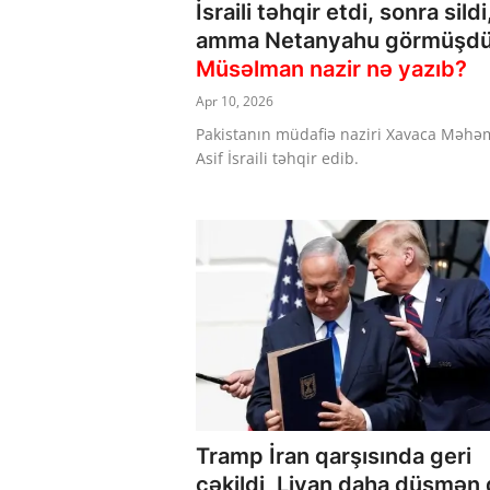
İsraili təhqir etdi, sonra sildi
amma Netanyahu görmüşd
Müsəlman nazir nə yazıb?
Apr 10, 2026
Pakistanın müdafiə naziri Xavaca Məh
Asif İsraili təhqir edib.
Tramp İran qarşısında geri
çəkildi, Livan daha düşmən 