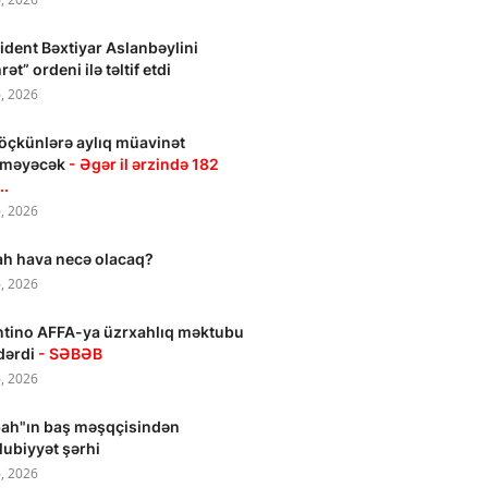
ident Bəxtiyar Aslanbəylini
ət” ordeni ilə təltif etdi
, 2026
öçkünlərə aylıq müavinət
ilməyəcək
- Əgər il ərzində 182
..
, 2026
h hava necə olacaq?
, 2026
ntino AFFA-ya üzrxahlıq məktubu
dərdi
- SƏBƏB
, 2026
ah"ın baş məşqçisindən
ubiyyət şərhi
, 2026