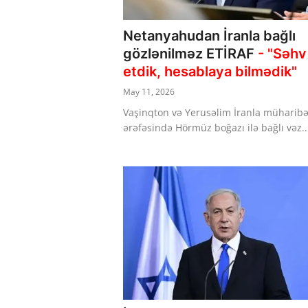
Netanyahudan İranla bağlı
gözlənilməz ETİRAF
- "Səhv
etdik, hesablaya bilmədik"
May 11, 2026
Vaşinqton və Yerusəlim İranla müharib
ərəfəsində Hörmüz boğazı ilə bağlı vəz..