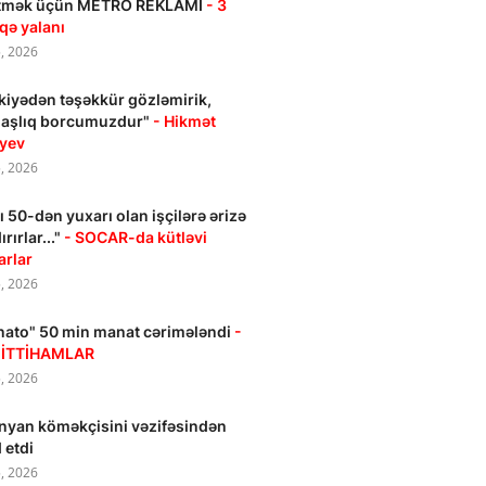
iltmək üçün METRO REKLAMI
- 3
qə yalanı
, 2026
kiyədən təşəkkür gözləmirik,
daşlıq borcumuzdur"
- Hikmət
ıyev
, 2026
ı 50-dən yuxarı olan işçilərə ərizə
rırlar..."
- SOCAR-da kütləvi
arlar
, 2026
ato" 50 min manat cərimələndi
-
r İTTİHAMLAR
, 2026
nyan köməkçisini vəzifəsindən
 etdi
, 2026