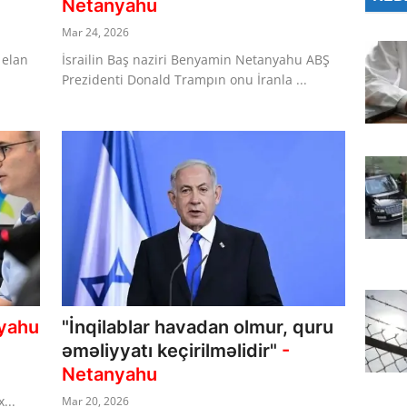
Netanyahu
Mar 24, 2026
 elan
İsrailin Baş naziri Benyamin Netanyahu ABŞ
Prezidenti Donald Trampın onu İranla ...
yahu
"İnqilablar havadan olmur, quru
əməliyyatı keçirilməlidir"
-
Netanyahu
...
Mar 20, 2026