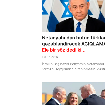
Netanyahudan bütün türklər
qəzəbləndirəcək AÇIQLA
Elə bir söz dedi ki...
Jun 27, 2026
İsrailin Baş naziri Benyamin Netanyahu
"erməni soyqırımı"nın tanınmasını dəstə