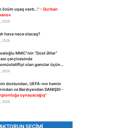
 özüm uşaq vaxtı..."
- Qurban
banov
, 2026
h hava necə olacaq?
, 2026
səloğlu MMC”nin “Dost Əllər”
həsi çərçivəsində
omüxtəlifliyi olan gənclər üçün...
, 2026
nin dostundan, UEFA-nın həmin
rından və Berdıyevdən DANIŞDI
-
mpionluğa oynayacağıq"
, 2026
AKTORUN SEÇIMI