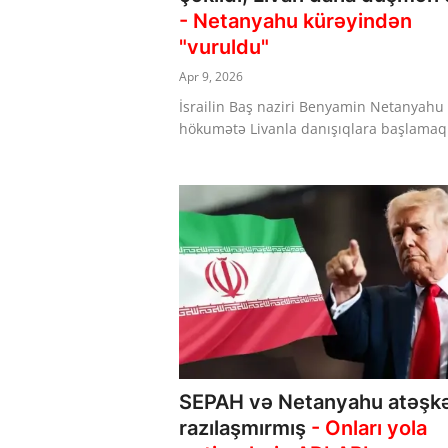
- Netanyahu kürəyindən
"vuruldu"
Apr 9, 2026
İsrailin Baş naziri Benyamin Netanyahu
hökumətə Livanla danışıqlara başlamaq 
SEPAH və Netanyahu atəşk
razılaşmırmış
- Onları yola