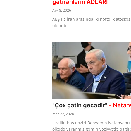
gətirənlərin ADLARI
Apr 8, 2026
ABŞ ilə İran arasında iki həftəlik atəşkəs
olunub.
"Çox çətin gecədir"
- Netan
Mar 22, 2026
İsrailin baş naziri Benyamin Netanyahu
ölkədə yaranmış gərgin vəziyyətlə bağlı x