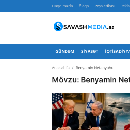
Haqqımızda
Əlaqə
Peşə etikası
Rekl
Haqqımızda
Əlaqə
GÜNDƏM
SIYASƏT
İQTISADIYY
Peşə etikası
Ana səhifə
Benyamin Netanyahu
Reklam
Mövzu: Benyamin Ne
Gündəm
Siyasət
İqtisadiyyat
Hadisə