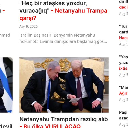
dir
,
"Heç bir atəşkəs yoxdur,
dəqi
ü
-
vuracağıq"
- Netanyahu Trampa
Aug 5
qarşı?
"Tür
Apr 9, 2026
qar
əmməd
İsrailin Baş naziri Benyamin Netanyahu
Hac
hökumətə Livanla danışıqlara başlamaq gös...
Aug 5
"Yaş
yazdı
ixtis
Aug 5
"Man
Ağı
Aug 5
Paşi
azad
Netanyahu Trampdan razılıq alıb
Aug 5
deyil
- Bu ölkə VURULACAQ