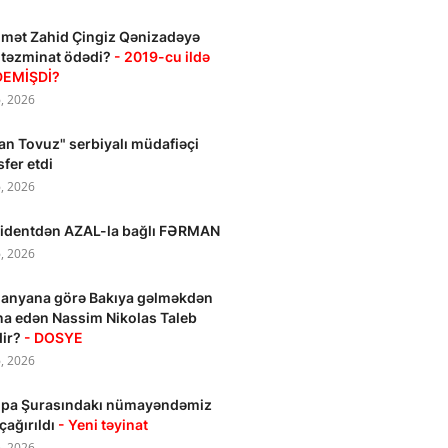
mət Zahid Çingiz Qənizadəyə
 təzminat ödədi?
- 2019-cu ildə
DEMİŞDİ?
, 2026
an Tovuz" serbiyalı müdafiəçi
sfer etdi
, 2026
identdən AZAL-la bağlı FƏRMAN
, 2026
anyana görə Bakıya gəlməkdən
na edən Nassim Nikolas Taleb
dir?
- DOSYE
, 2026
opa Şurasındakı nümayəndəmiz
 çağırıldı
- Yeni təyinat
, 2026