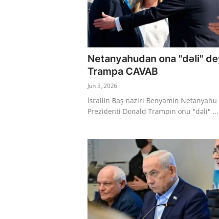
Netanyahudan ona "dəli" d
Trampa CAVAB
Jun 3, 2026
İsrailin Baş naziri Benyamin Netanyahu
Prezidenti Donald Trampın onu "dəli" ...