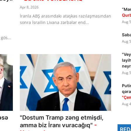
Apr 8, 2026
“Mən
Qur
İranla ABŞ arasındakı atəşkəs razılaşmasından
Aug 5
sonra İsrailin Livana zərbələr end...
Saba
gös...
Aug 5
"Vey
layi
neyr
Aug 5
Puti
qəra
"Çe
Aug 4
əsə
"Dostum Tramp zəng etmişdi,
amma biz İranı vuracağıq"
-
RED