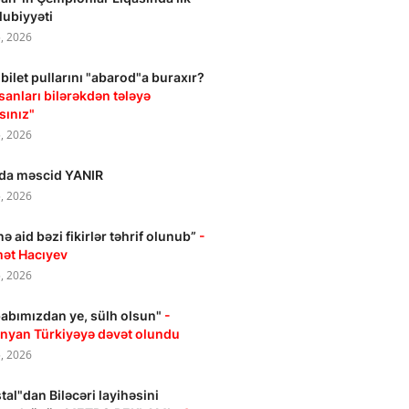
ubiyyəti
, 2026
bilet pullarını "abarod"a buraxır?
nsanları bilərəkdən tələyə
rsınız"
, 2026
da məscid YANIR
, 2026
ə aid bəzi fikirlər təhrif olunub”
-
ət Hacıyev
, 2026
abımızdan ye, sülh olsun"
-
nyan Türkiyəyə dəvət olundu
, 2026
stal"dan Biləcəri layihəsini