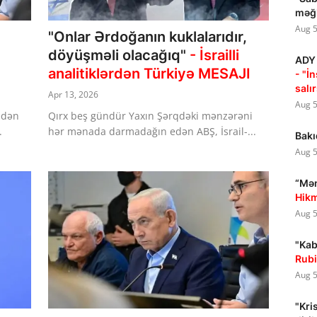
məğl
Aug 5
"Onlar Ərdoğanın kuklalarıdır,
döyüşməli olacağıq"
- İsrailli
ADY 
analitiklərdən Türkiyə MESAJI
- "İ
salı
Apr 13, 2026
Aug 5
ədən
Qırx beş gündür Yaxın Şərqdəki mənzərəni
.
hər mənada darmadağın edən ABŞ, İsrail-...
Bakı
Aug 5
“Mən
Hikm
Aug 5
"Kab
Rubi
Aug 5
"Kri