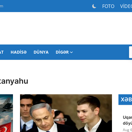
FOTO
VİDE
am
AT
HADISƏ
DÜNYA
DIGƏR
tanyahu
XƏB
Uqan
döyü
Aug 6