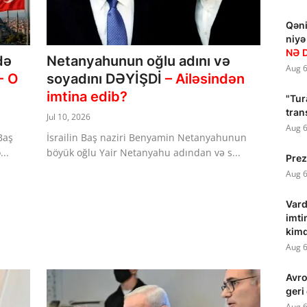
Qəni
niyə
NƏ 
də
Netanyahunun oğlu adını və
Aug 6
- O
soyadını DƏYİŞDİ
– Ailəsindən
imtina edib?
"Tur
tran
Jul 10, 2026
Aug 6
Baş
İsrailin Baş naziri Benyamin Netanyahunun
..
böyük oğlu Yair Netanyahu adından və s...
Prez
Aug 6
Vard
imti
kim
Aug 6
Avr
geri
Aug 6