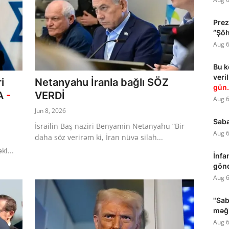
Prez
“Şöhr
Aug 6
Bu k
ver
i
Netanyahu İranla bağlı SÖZ
gün.
MA
-
VERDİ
Aug 6
Jun 8, 2026
Saba
İsrailin Baş naziri Benyamin Netanyahu “Bir
Aug 6
daha söz verirəm ki, İran nüvə silah...
kl...
İnfa
gön
Aug 6
"Sab
məğl
Aug 6