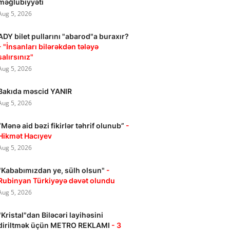
məğlubiyyəti
Aug 5, 2026
ADY bilet pullarını "abarod"a buraxır?
- "İnsanları bilərəkdən tələyə
salırsınız"
Aug 5, 2026
Bakıda məscid YANIR
Aug 5, 2026
“Mənə aid bəzi fikirlər təhrif olunub”
-
Hikmət Hacıyev
Aug 5, 2026
"Kababımızdan ye, sülh olsun"
-
Rubinyan Türkiyəyə dəvət olundu
Aug 5, 2026
"Kristal"dan Biləcəri layihəsini
diriltmək üçün METRO REKLAMI
- 3