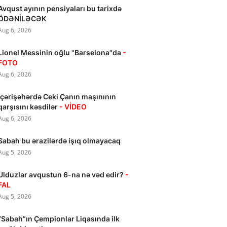
Avqust ayının pensiyaları bu tarixdə
ÖDƏNİLƏCƏK
Aug 6, 2026
Lionel Messinin oğlu "Barselona"da
-
FOTO
Aug 6, 2026
İçərişəhərdə Ceki Çanın maşınının
qarşısını kəsdilər
- VİDEO
Aug 6, 2026
Sabah bu ərazilərdə işıq olmayacaq
Aug 5, 2026
Ulduzlar avqustun 6-na nə vəd edir?
-
FAL
Aug 5, 2026
“Sabah”ın Çempionlar Liqasında ilk