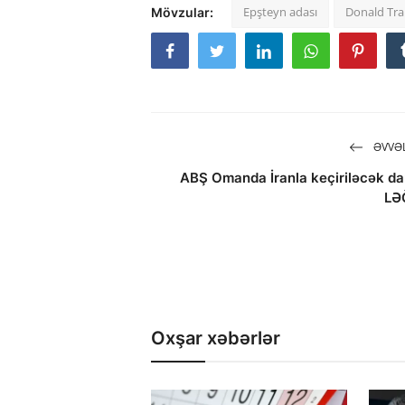
Epşteyn adası
Donald Tr
Mövzular:
ƏVVƏL
ABŞ Omanda İranla keçiriləcək dan
LƏ
Oxşar xəbərlər