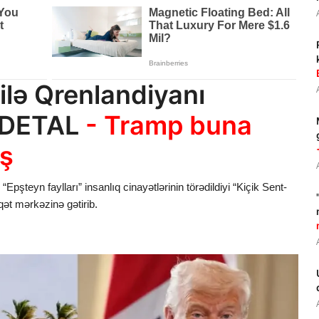
ilə Qrenlandiyanı
K DETAL
- Tramp buna
iş
şteyn faylları” insanlıq cinayətlərinin törədildiyi “Kiçik Sent-
qət mərkəzinə gətirib.