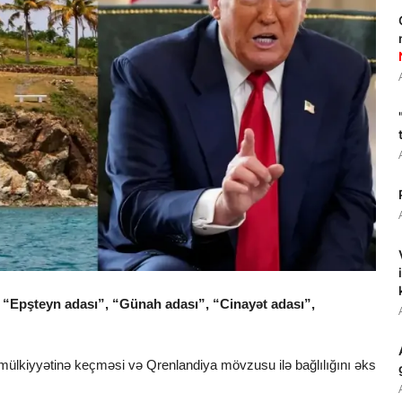
 “Epşteyn adası”, “Günah adası”, “Cinayət adası”,
 mülkiyyətinə keçməsi və Qrenlandiya mövzusu ilə bağlılığını əks