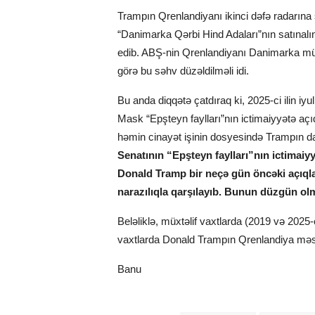
Trampın Qrenlandiyanı ikinci dəfə radarına s
“Danimarka Qərbi Hind Adaları”nın satınal
edib. ABŞ-nin Qrenlandiyanı Danimarka mülk
görə bu səhv düzəldilməli idi.
Bu anda diqqətə çatdıraq ki, 2025-ci ilin i
Mask “Epşteyn faylları”nın ictimaiyyətə a
həmin cinayət işinin dosyesində Trampın da 
Senatının “Epşteyn faylları”nın ictimaiyyə
Donald Tramp bir neçə gün öncəki açıqla
narazılıqla qarşılayıb. Bunun düzgün olma
Beləliklə, müxtəlif vaxtlarda (2019 və 2025-
vaxtlarda Donald Trampın Qrenlandiya məsə
Banu