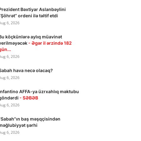
Prezident Bəxtiyar Aslanbəylini
“Şöhrət” ordeni ilə təltif etdi
Aug 6, 2026
Bu köçkünlərə aylıq müavinət
verilməyəcək
- Əgər il ərzində 182
gün...
Aug 6, 2026
Sabah hava necə olacaq?
Aug 6, 2026
İnfantino AFFA-ya üzrxahlıq məktubu
göndərdi
- SƏBƏB
Aug 6, 2026
"Sabah"ın baş məşqçisindən
məğlubiyyət şərhi
Aug 6, 2026