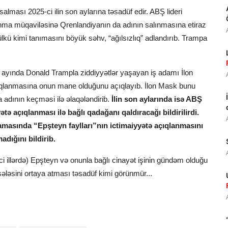
alması 2025-ci ilin son aylarına təsadüf edir. ABŞ lideri
ınma müqaviləsinə Qrenlandiyanın da adının salınmasına etiraz
ü kimi tanımasını böyük səhv, “ağılsızlıq” adlandırıb. Trampa
yul ayında Donald Trampla ziddiyyətlər yaşayan iş adamı İlon
çıqlanmasına onun mane olduğunu açıqlayıb. İlon Mask bunu
adının keçməsi ilə əlaqələndirib.
İlin son aylarında isə ABŞ
tə açıqlanması ilə bağlı qadağanı qaldıracağı bildirilirdi.
masında “Epşteyn faylları”nın ictimaiyyətə açıqlanmasını
dığını bildirib.
ci illərdə) Epşteyn və onunla bağlı cinayət işinin gündəm olduğu
ləsini ortaya atması təsadüf kimi görünmür...