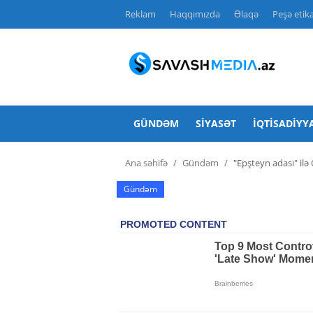
Reklam
Haqqımızda
Əlaqə
Peşə etika
Reklam
Gündəm
GÜNDƏM
SIYASƏT
İQTISADIYY
Haqqımızda
Ana səhifə
Gündəm
"Epşteyn adası" ilə
Əlaqə
Gündəm
Peşə etikası
Siyasət
İqtisadiyyat
Hadisə