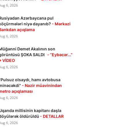
Aug 6, 2026
Rusiyadan Azərbaycana pul
köçürmələri niyə dayanıb?
- Mərkəzi
Bankdan açıqlama
Aug 6, 2026
Müğənni Demet Akalının son
görüntüsü ŞOKA SALDI
- “Eybəcər...”
+ VİDEO
Aug 6, 2026
"Pulsuz olsaydı, hamı avtobusa
minəcəkdi"
- Nazir müavinindən
metro açıqlaması
Aug 6, 2026
Uqanda millisinin kapitanı daşla
döyülərək öldürüldü
- DETALLAR
Aug 6, 2026