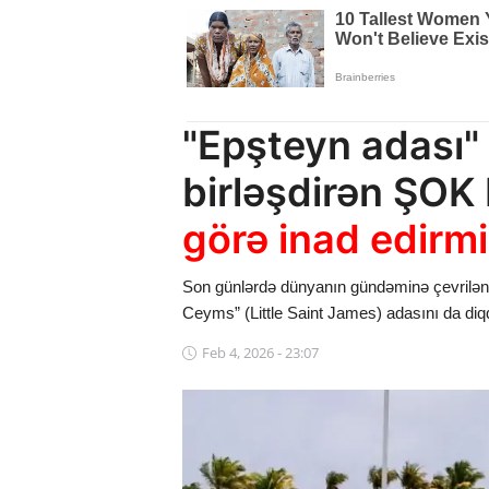
Dünya
Cəmiyyət
İdman
"Epşteyn adası" 
Kriminal
birləşdirən ŞO
Mövqe
görə inad edirm
Maraqlı
Son günlərdə dünyanın gündəminə çevrilən “Ep
Ceyms” (Little Saint James) adasını da diq
Sağlıq
Feb 4, 2026 - 23:07
Digər