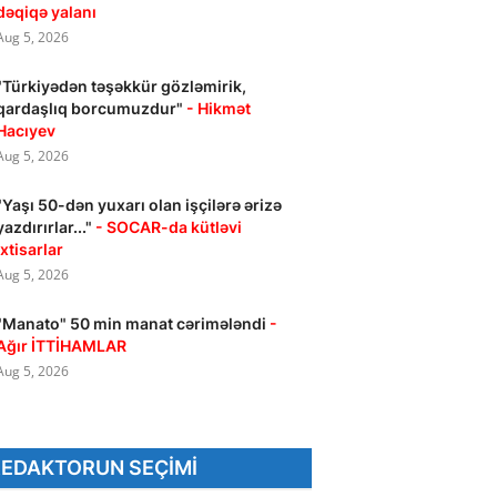
dəqiqə yalanı
Aug 5, 2026
"Türkiyədən təşəkkür gözləmirik,
qardaşlıq borcumuzdur"
- Hikmət
Hacıyev
Aug 5, 2026
"Yaşı 50-dən yuxarı olan işçilərə ərizə
yazdırırlar..."
- SOCAR-da kütləvi
ixtisarlar
Aug 5, 2026
"Manato" 50 min manat cərimələndi
-
Ağır İTTİHAMLAR
Aug 5, 2026
REDAKTORUN SEÇIMI