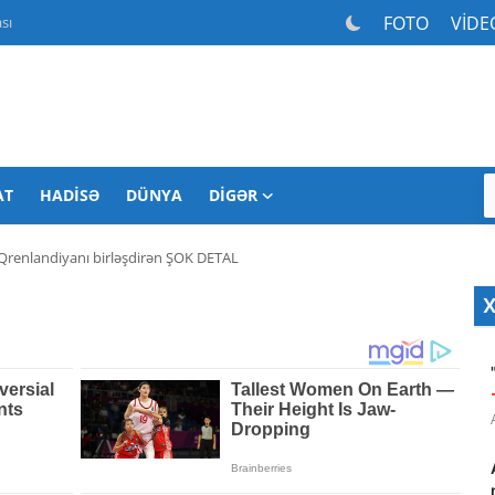
FOTO
VİDE
sı
AT
HADISƏ
DÜNYA
DIGƏR
 Qrenlandiyanı birləşdirən ŞOK DETAL
X