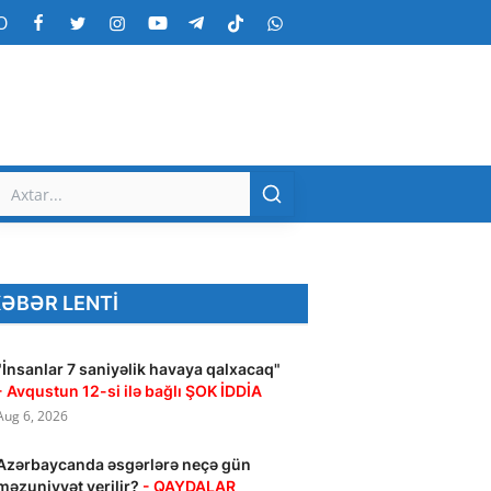
O
ƏBƏR LENTI
"İnsanlar 7 saniyəlik havaya qalxacaq"
- Avqustun 12-si ilə bağlı ŞOK İDDİA
Aug 6, 2026
Azərbaycanda əsgərlərə neçə gün
məzuniyyət verilir?
- QAYDALAR