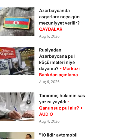
Azərbaycanda
əsgərlərə neçə gün
məzuniyyət verilir?
-
QAYDALAR
Aug 6, 2026
Rusiyadan
Azərbaycana pul
köçürmələri niyə
dayanıb?
- Mərkəzi
Bankdan açıqlama
Aug 6, 2026
Tanınmış həkimin səs
yazısı yayıldı
-
Qanunsuz pul alır? +
AUDİO
Aug 4, 2026
"10 ildir avtomobil