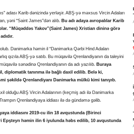
s” adası Karib dənizində yerləşir. ABŞ-yə məxsus Vircin Adaları
an, yəni “Saint James”dən alıb.
Bu adı adaya avropalılar Karib
riblər. “Müqəddəs Yakov”(Saint James) Xristian dininə görə
adıdır.
olub. Danimarka həmin il “Danimarka Qərbi Hind Adaları
rlıq qızıla ABŞ-yə satıb. Bu müqavilə Qrenlandiyanın da taleyini
a, müqavilə sənədinə Qrenlandiyanın da adı yazılıb.
Buraya
, diplomatik tanınma ilə bağlı daxil edilib. Belə ki,
mi şəkildə Qrenlandiyanı Danimarka mülkü kimi tanıyıb.
il olduğu ABŞ Vircin Adalarının (keçmiş adı ilə Danimarka
 Trampın Qrenlandiyaya iddiası ilə də gündəmə gəlib.
yaya iddiasını 2019-cu ilin 18 avqustunda (Birinci
fri Epşteyn həmin ilin 6 iyulunda həbs edilib, 10 avqustunda