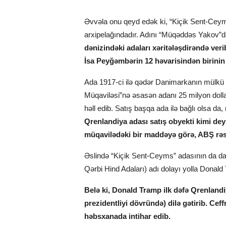
Əvvəla onu qeyd edək ki, “Kiçik Sent-Ceym
arxipelağındadır. Adını “Müqəddəs Yakov”d
dənizindəki adaları xəritələşdirəndə ve
İsa Peyğəmbərin 12 həvarisindən birinin 
Ada 1917-ci ilə qədər Danimarkanın mülkü 
Müqaviləsi”nə əsasən adanı 25 milyon dolla
həll edib. Satış başqa ada ilə bağlı olsa d
Qrenlandiya adası satış obyekti kimi deyil
müqavilədəki bir maddəyə görə, ABŞ rəs
Əslində “Kiçik Sent-Ceyms” adasının da dax
Qərbi Hind Adaları) adı dolayı yolla Donald
Belə ki, Donald Tramp ilk dəfə Qrenlandi
prezidentliyi dövründə) dilə gətirib. Cef
həbsxanada intihar edib.