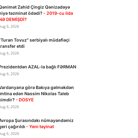
Qənimət Zahid Çingiz Qənizadəyə
niyə təzminat ödədi?
- 2019-cu ildə
NƏ DEMİŞDİ?
Aug 6, 2026
"Turan Tovuz" serbiyalı müdafiəçi
transfer etdi
Aug 6, 2026
Prezidentdən AZAL-la bağlı FƏRMAN
Aug 6, 2026
Vardanyana görə Bakıya gəlməkdən
imtina edən Nassim Nikolas Taleb
kimdir?
- DOSYE
Aug 6, 2026
Avropa Şurasındakı nümayəndəmiz
geri çağırıldı
- Yeni təyinat
Aug 6, 2026