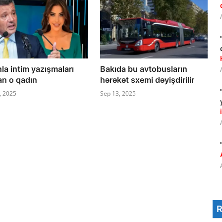
la intim yazışmaları
Bakıda bu avtobusların
an o qadın
hərəkət sxemi dəyişdirilir
, 2025
Sep 13, 2025