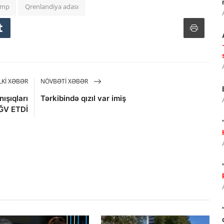
amp
Qrenlandiya adası
KI XƏBƏR
NÖVBƏTI XƏBƏR
ışıqları
Tərkibində qızıl var imiş
ĞV ETDİ