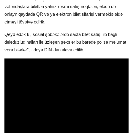
vətəndaşlara biletləri yalnız rəsmi satış nöqtələri, eləcə də
onlayn qaydada QR və ya elektron bilet sifarişi verməklə əldə
etməyi tövsiyə edirik.
Qeyd edək ki, sosial şəbəkələrdə saxta bilet satışı ilə bağlı
dələduzluq halları ilə üzləşən şəxslər bu barədə polisə məlumat
verə bilərlər”, - deyə DİN-dən əlavə edilib.