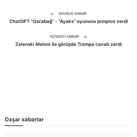
ƏVVƏLKI XƏBƏR
ChatGPT "Qarabağ" - "Ayaks" oyununa proqnoz verdi
NÖVBƏTI XƏBƏR
Zelenski Meloni ilə görüşdə Trampa cavab verdi
Oxşar xəbərlər