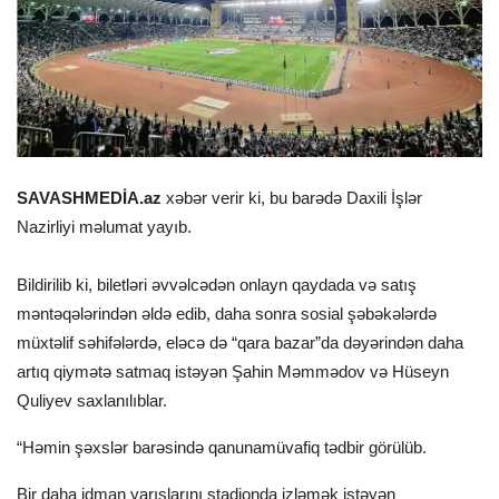
SAVASHMEDİA.az
xəbər verir ki, bu barədə Daxili İşlər
Nazirliyi məlumat yayıb.
Bildirilib ki, biletləri əvvəlcədən onlayn qaydada və satış
məntəqələrindən əldə edib, daha sonra sosial şəbəkələrdə
müxtəlif səhifələrdə, eləcə də “qara bazar”da dəyərindən daha
artıq qiymətə satmaq istəyən Şahin Məmmədov və Hüseyn
Quliyev saxlanılıblar.
“Həmin şəxslər barəsində qanunamüvafiq tədbir görülüb.
Bir daha idman yarışlarını stadionda izləmək istəyən