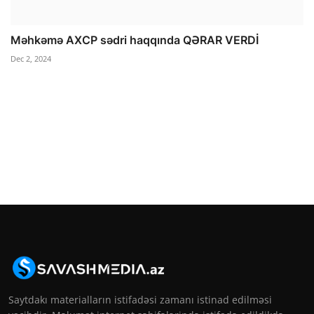
Məhkəmə AXCP sədri haqqında QƏRAR VERDİ
Dec 2, 2024
Saytdakı materialların istifadəsi zamanı istinad edilməsi