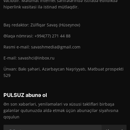
vacibdir. Məlumat internet səhifələrində istifadə edildikdə
hiperlink vasitəsi ilə istinad mütləqdir.
Baş redaktor: Zülfiqar Savaş (Hüseynov)
Əlaqə nömrəsi: +994(77) 271 44 88
Rəsmi e-mail:
savashmedia@gmail.com
E-mail:
savashci@inbox.ru
Ünvan: Bakı şəhəri, Azərbaycan Nəşriyyatı, Mətbuat prospekti
529
PULSUZ abunə ol
Ən son xəbərləri, yeniləmələri və xüsusi təklifləri birbaşa
gələnlər qutunuzda əldə etmək üçün abunəçilər siyahısına
qoşulun