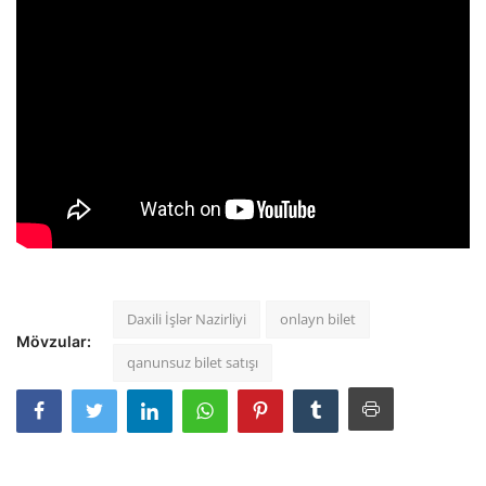
Daxili İşlər Nazirliyi
onlayn bilet
Mövzular:
qanunsuz bilet satışı