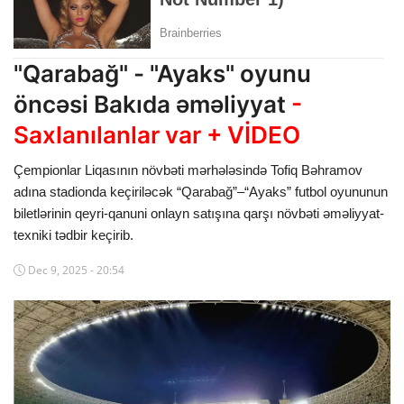
Dünya
Cəmiyyət
"Qarabağ" - "Ayaks" oyunu
öncəsi Bakıda əməliyyat
-
İdman
Saxlanılanlar var + VİDEO
Kriminal
Çempionlar Liqasının növbəti mərhələsində Tofiq Bəhramov
Mövqe
adına stadionda keçiriləcək “Qarabağ”–“Ayaks” futbol oyununun
biletlərinin qeyri-qanuni onlayn satışına qarşı növbəti əməliyyat-
Maraqlı
texniki tədbir keçirib.
Sağlıq
Dec 9, 2025 - 20:54
Digər