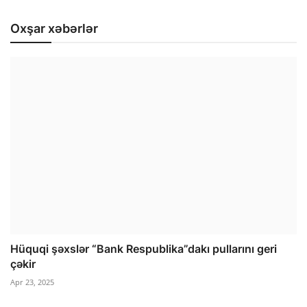
Oxşar xəbərlər
Hüquqi şəxslər “Bank Respublika”dakı pullarını geri
çəkir
Apr 23, 2025