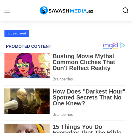
İqtisadiyyat
Haqqımızda
Əlaqə
Peşə etikası
Reklam
Gündəm
Siyasət
İqtisadiyyat
Hadisə