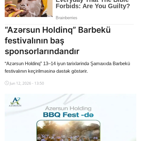
Dünya
Cəmiyyət
“Azərsun Holdinq” Barbekü
İdman
festivalının baş
sponsorlarındandır
Kriminal
“Azərsun Holdinq” 13–14 iyun tarixlərində Şamaxıda Barbekü
Mövqe
festivalının keçirilməsinə dəstək göstərir.
Maraqlı
Jun 12, 2026 - 13:50
Sağlıq
Digər