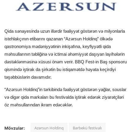
Qida sənayesində uzun illərdir fəaliyyət göstərən və milyonlarla
istehlakçının etibarını qazanan “Azərsun Holdinq” ölkədə
qastronomiya mədəniyyətinin inkişafına, keyfiyyətli qida
məhsullarının təbliğinə və ictimai əhəmiyyət daşıyan layihələrin
dəstəklənməsinə xüsusi önəm verir. BBQ Fest-in Baş sponsoru
qismində iştirak da şirkətin bu istiqamətdə həyata keçirdiyi
təşəbbüslərin davamıdır.
“Azərsun Holdinq”in tərkibində fəaliyyət göstərən yağlar, souslar
və digər qida markaları bu festivalda iştirak edərək ziyarətçiləri
öz məhsullarından ikram edəcəklər.
Azərsun Holdinq
Barbekü festivalı
Mövzular: