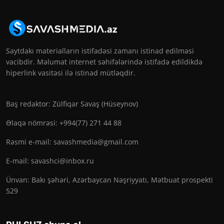
Saytdakı materialların istifadəsi zamanı istinad edilməsi
vacibdir. Məlumat internet səhifələrində istifadə edildikdə
hiperlink vasitəsi ilə istinad mütləqdir.
Baş redaktor: Zülfiqar Savaş (Hüseynov)
Əlaqə nömrəsi: +994(77) 271 44 88
Rəsmi e-mail:
savashmedia@gmail.com
E-mail:
savashci@inbox.ru
Ünvan: Bakı şəhəri, Azərbaycan Nəşriyyatı, Mətbuat prospekti
529