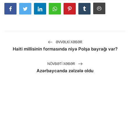
ƏVVƏLKI XƏBƏR
Haiti millisinin formasında niyə Polşa bayrağı var?
NÖVBƏTI XƏBƏR
Azərbaycanda zəlzələ oldu