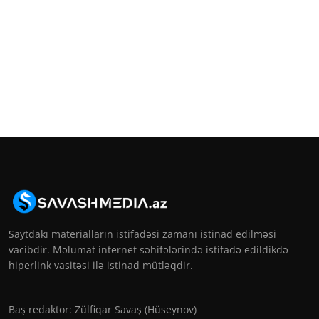
Saytdakı materialların istifadəsi zamanı istinad edilməsi
vacibdir. Məlumat internet səhifələrində istifadə edildikdə
hiperlink vasitəsi ilə istinad mütləqdir.
Baş redaktor: Zülfiqar Savaş (Hüseynov)