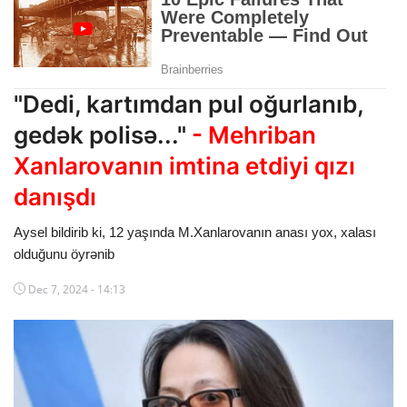
Dünya
Cəmiyyət
"Dedi, kartımdan pul oğurlanıb,
İdman
gedək polisə..."
- Mehriban
Kriminal
Xanlarovanın imtina etdiyi qızı
Mövqe
danışdı
Maraqlı
Aysel bildirib ki, 12 yaşında M.Xanlarovanın anası yox, xalası
olduğunu öyrənib
Sağlıq
Dec 7, 2024 - 14:13
Digər