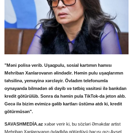
"Məni polisə verib. Uşaqpulu, sosial kartımın hamısı
Mehriban Xanlarovanın əlindədir. Həmin pulu uşaqlarımın
təhsilinə, yeməyinə xərcləyir. Övladım telefonumla
oynayanda bilmədən əli dəyib və tətbiq vasitəsi ilə bankdan
kredit götürülüb. Sonra da həmin pula TikTok-da jeton alıb.
Gecə ilə bizim evimizə gəlib kartları üstümə atdı ki, kredit
götürmüsən".
SAVASHMEDİA.az
xəbər verir ki, bu sözləri Əməkdar artist
Mehriban Xanlarovanın övladlığa götürdüyü bacısı qızı Aysel