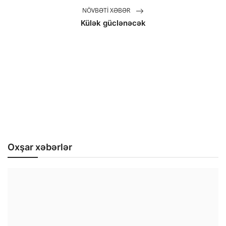
NÖVBƏTI XƏBƏR
Külək güclənəcək
Oxşar xəbərlər