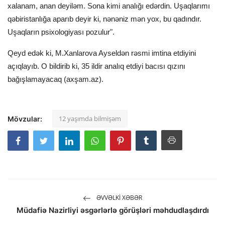
xalanam, anan deyiləm. Sona kimi analığı edərdin. Uşaqlarımı
qəbiristanlığa aparıb deyir ki, nənəniz mən yox, bu qadındır.
Uşaqların psixologiyası pozulur".
Qeyd edək ki, M.Xanlarova Ayseldən rəsmi imtina etdiyini
açıqlayıb. O bildirib ki, 35 ildir analıq etdiyi bacısı qızını
bağışlamayacaq (axşam.az).
12 yaşımda bilmişəm
Mövzular:
ƏVVƏLKI XƏBƏR
Müdafiə Nazirliyi əsgərlərlə görüşləri məhdudlaşdırdı