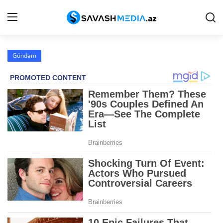
Gündəm
Haqqımızda
Əlaqə
Peşə etikası
Reklam
Gündəm
Siyasət
İqtisadiyyat
Hadisə