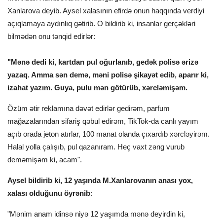
Xanlarova deyib. Aysel xalasının efirdə onun haqqında verdiyi
açıqlamaya aydınlıq gətirib. O bildirib ki, insanlar gerçəkləri
bilmədən onu tənqid edirlər:
"Mənə dedi ki, kartdan pul oğurlanıb, gedək polisə ərizə
yazaq. Amma sən demə, məni polisə şikayət edib, aparır ki,
izahat yazım. Guya, pulu mən götürüb, xərcləmişəm.
Özüm ətir reklamına dəvət edirlər gedirəm, parfum
mağazalarından sifariş qəbul edirəm, TikTok-da canlı yayım
açıb orada jeton atırlar, 100 manat olanda çıxardıb xərcləyirəm.
Halal yolla çalışıb, pul qazanıram. Heç vaxt zəng vurub
deməmişəm ki, acam".
Aysel bildirib ki, 12 yaşında M.Xanlarovanın anası yox,
xalası olduğunu öyrənib
:
"Mənim anam idinsə niyə 12 yaşımda mənə deyirdin ki,