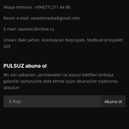
Əlaqə nömrəsi: +994(77) 271 44 88
Rəsmi e-mail:
savashmedia@gmail.com
E-mail:
savashci@inbox.ru
Ünvan: Bakı şəhəri, Azərbaycan Nəşriyyatı, Mətbuat prospekti
529
PULSUZ abunə ol
Ən son xəbərləri, yeniləmələri və xüsusi təklifləri birbaşa
gələnlər qutunuzda əldə etmək üçün abunəçilər siyahısına
qoşulun
Abunə ol