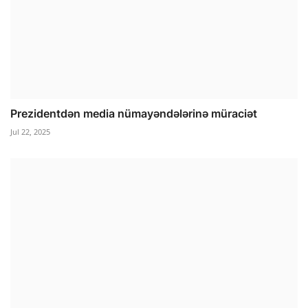
Prezidentdən media nümayəndələrinə müraciət
Jul 22, 2025