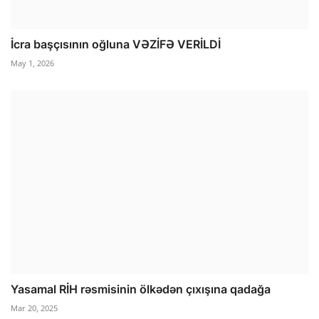
İcra başçısının oğluna VƏZİFƏ VERİLDİ
May 1, 2026
Yasamal RİH rəsmisinin ölkədən çıxışına qadağa
Mar 20, 2025