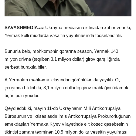
SAVASHMEDİA.az
Ukrayna mediasına istinadən xəbər verir ki,
Yermak külli miqdarda vəsaitin yuyulmasında təqsirləndirilir.
Bununla belə, məhkəmənin qərarına əsasən, Yermak 140
milyon qrivna (təqribən 3,1 milyon dollar) girov qarşılığında
sərbəst buraxıla bilər.
A.Yermakın məhkəmə iclasından görüntüləri də yayılıb. O,
çıxışında bildirib ki, 3,1 milyon dollarlıq girov məbləğini ödəmək
üçün pulu yoxdur.
Qeyd edək ki, mayın 11-də Ukraynanın Milli Antikorrupsiya
Bürosunun və İxtisaslaşdırılmış Antikorrupsiya Prokurorluğunun
əməkdaşları Yermaka Kiyev vilayətində elit kottec qəsəbəsinin
tikintisi zamanı təxminən 10,5 milyon dollar vəsaitin yuyulması