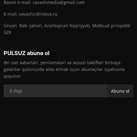
Rəsmi e-mail:
savashmedia@gmail.com
E-mail:
savashci@inbox.ru
Ünvan: Bakı şəhəri, Azərbaycan Nəşriyyatı, Mətbuat prospekti
529
PULSUZ abunə ol
Ən son xəbərləri, yeniləmələri və xüsusi təklifləri birbaşa
gələnlər qutunuzda əldə etmək üçün abunəçilər siyahısına
qoşulun
Abunə ol