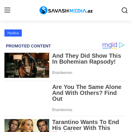
Hadisə
Haqqımızda
Əlaqə
Peşə etikası
Reklam
Gündəm
Siyasət
İqtisadiyyat
Hadisə