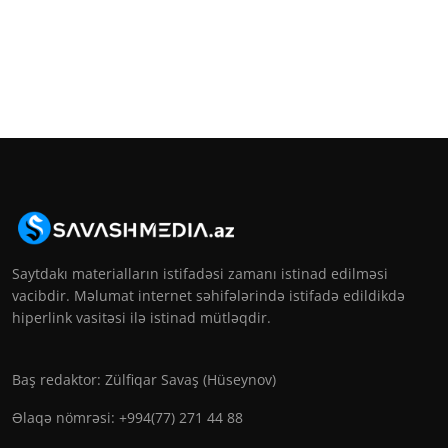
Saytdakı materialların istifadəsi zamanı istinad edilməsi
vacibdir. Məlumat internet səhifələrində istifadə edildikdə
hiperlink vasitəsi ilə istinad mütləqdir.
Baş redaktor: Zülfiqar Savaş (Hüseynov)
Əlaqə nömrəsi: +994(77) 271 44 88