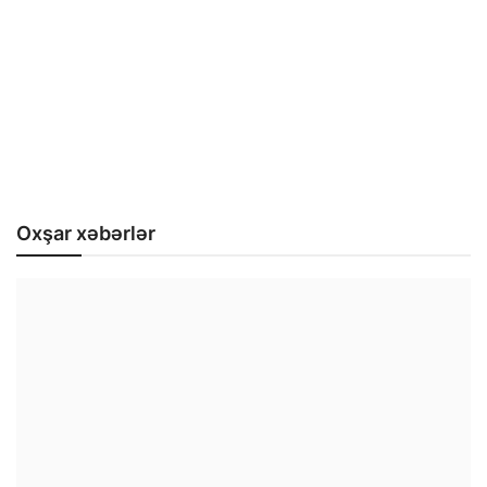
Oxşar xəbərlər