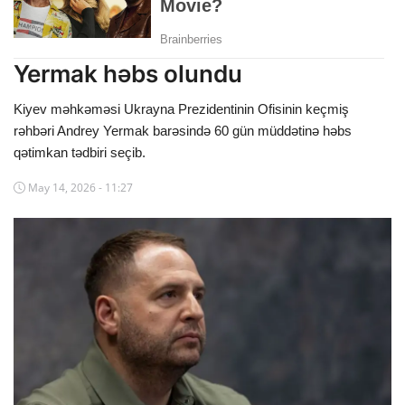
Dünya
Cəmiyyət
Yermak həbs olundu
İdman
Kiyev məhkəməsi Ukrayna Prezidentinin Ofisinin keçmiş
rəhbəri Andrey Yermak barəsində 60 gün müddətinə həbs
Kriminal
qətimkan tədbiri seçib.
Mövqe
May 14, 2026 - 11:27
Maraqlı
Sağlıq
Digər