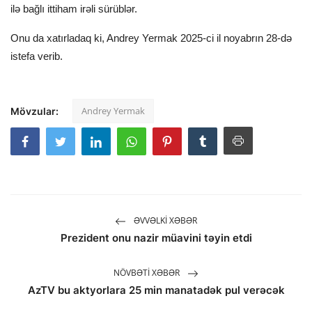
ilə bağlı ittiham irəli sürüblər.
Onu da xatırladaq ki, Andrey Yermak 2025-ci il noyabrın 28-də
istefa verib.
Andrey Yermak
Mövzular:
ƏVVƏLKI XƏBƏR
Prezident onu nazir müavini təyin etdi
NÖVBƏTI XƏBƏR
AzTV bu aktyorlara 25 min manatadək pul verəcək