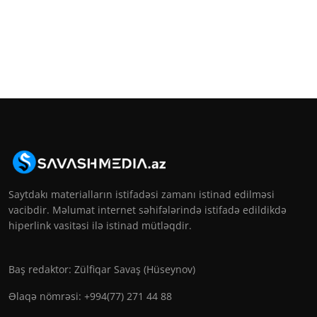
Saytdakı materialların istifadəsi zamanı istinad edilməsi
vacibdir. Məlumat internet səhifələrində istifadə edildikdə
hiperlink vasitəsi ilə istinad mütləqdir.
Baş redaktor: Zülfiqar Savaş (Hüseynov)
Əlaqə nömrəsi: +994(77) 271 44 88