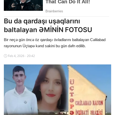
Dünya
Cəmiyyət
Bu da qardaşı uşaqlarını
baltalayan ƏMİNİN FOTOSU
İdman
Bir neçə gün öncə öz qardaşı övladlarını baltalayan Cəlilabad
Kriminal
rayonunun Üçtəpə kənd sakini bu gün dəfn edilib.
Mövqe
Feb 4, 2026 - 20:42
Maraqlı
Sağlıq
Digər