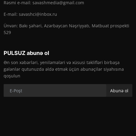
Rəsmi e-mail:
savashmedia@gmail.com
E-mail:
savashci@inbox.ru
Ünvan: Bakı şəhəri, Azərbaycan Nəşriyyatı, Mətbuat prospekti
529
PULSUZ abunə ol
Ən son xəbərləri, yeniləmələri və xüsusi təklifləri birbaşa
gələnlər qutunuzda əldə etmək üçün abunəçilər siyahısına
qoşulun
Abunə ol