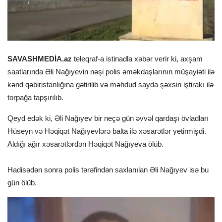
SAVASHMEDİA.az
teleqraf-a istinadla xəbər verir ki, axşam
saatlarında Əli Nağıyevin nəşi polis əməkdaşlarının müşayiəti ilə
kənd qəbiristanlığına gətirilib və məhdud sayda şəxsin iştirakı ilə
torpağa tapşırılıb.
Qeyd edək ki, Əli Nağıyev bir neçə gün əvvəl qardaşı övladları
Hüseyn və Həqiqət Nağıyevlərə balta ilə xəsarətlər yetirmişdi.
Aldığı ağır xəsarətlərdən Həqiqət Nağıyeva ölüb.
Hadisədən sonra polis tərəfindən saxlanılan Əli Nağıyev isə bu
gün ölüb.