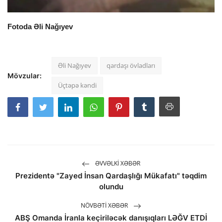
Fotoda Əli Nağıyev
Əli Nağıyev
qardaşı övladları
Mövzular:
Üçtəpə kəndi
ƏVVƏLKI XƏBƏR
Prezidentə "Zayed İnsan Qardaşlığı Mükafatı" təqdim
olundu
NÖVBƏTI XƏBƏR
ABŞ Omanda İranla keçiriləcək danışıqları LƏĞV ETDİ