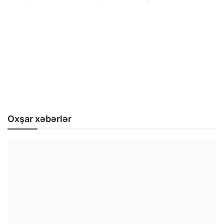
Oxşar xəbərlər