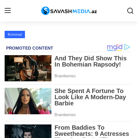
Kriminal
Haqqımızda
Əlaqə
Peşə etikası
Reklam
Gündəm
Siyasət
İqtisadiyyat
Hadisə