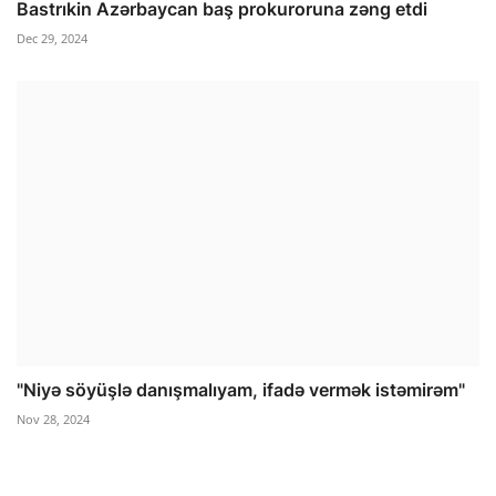
Bastrıkin Azərbaycan baş prokuroruna zəng etdi
Dec 29, 2024
"Niyə söyüşlə danışmalıyam, ifadə vermək istəmirəm"
Nov 28, 2024