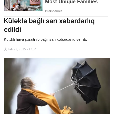
Dünya
Cəmiyyət
Küləklə bağlı sarı xəbərdarlıq
edildi
İdman
Küləkli hava şəraiti ilə bağlı sarı xəbərdarlıq verilib.
Kriminal
Feb 23, 2025 - 17:54
Mövqe
Maraqlı
Sağlıq
Digər