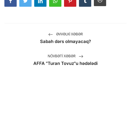
ƏVVƏLKI XƏBƏR
Sabah dərs olmayacaq?
NÖVBƏTI XƏBƏR
AFFA "Turan Tovuz"u hədələdi