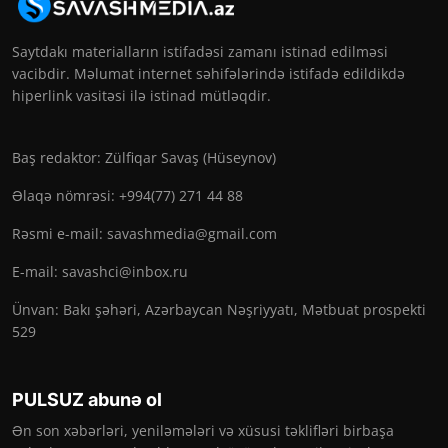
Saytdakı materialların istifadəsi zamanı istinad edilməsi
vacibdir. Məlumat internet səhifələrində istifadə edildikdə
hiperlink vasitəsi ilə istinad mütləqdir.
Baş redaktor: Zülfiqar Savaş (Hüseynov)
Əlaqə nömrəsi: +994(77) 271 44 88
Rəsmi e-mail:
savashmedia@gmail.com
E-mail:
savashci@inbox.ru
Ünvan: Bakı şəhəri, Azərbaycan Nəşriyyatı, Mətbuat prospekti
529
PULSUZ abunə ol
Ən son xəbərləri, yeniləmələri və xüsusi təklifləri birbaşa