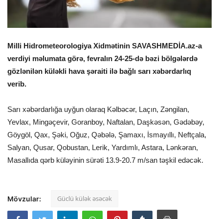
Milli Hidrometeorologiya Xidmətinin
SAVASHMEDİA.az
-a
verdiyi məlumata görə, fevralın 24-25-də bəzi bölgələrdə
gözlənilən küləkli hava şəraiti ilə bağlı sarı xəbərdarlıq
verib.
Sarı xəbərdarlığa uyğun olaraq Kəlbəcər, Laçın, Zəngilan,
Yevlax, Mingəçevir, Goranboy, Naftalan, Daşkəsən, Gədəbəy,
Göygöl, Qax, Şəki, Oğuz, Qəbələ, Şamaxı, İsmayıllı, Neftçala,
Salyan, Qusar, Qobustan, Lerik, Yardımlı, Astara, Lənkəran,
Masallıda qərb küləyinin sürəti 13.9-20.7 m/san təşkil edəcək.
Güclü külək əsəcək
Mövzular: