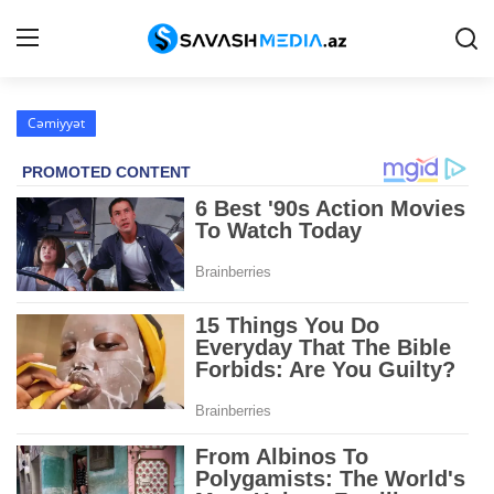
Cəmiyyət
Peşə etikası
Reklam
Gündəm
Haqqımızda
Əlaqə
Siyasət
İqtisadiyyat
Hadisə