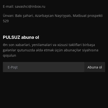
E-mail:
savashci@inbox.ru
Ünvan: Bakı şəhəri, Azərbaycan Nəşriyyatı, Mətbuat prospekti
529
PULSUZ abunə ol
Ən son xəbərləri, yeniləmələri və xüsusi təklifləri birbaşa
gələnlər qutunuzda əldə etmək üçün abunəçilər siyahısına
qoşulun
Abunə ol