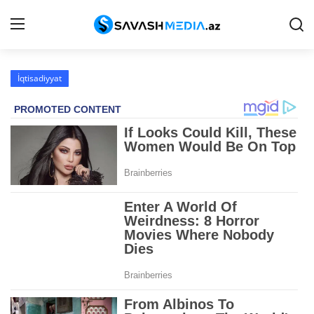
İqtisadiyyat
Haqqımızda
Əlaqə
Peşə etikası
Reklam
Gündəm
Siyasət
İqtisadiyyat
Hadisə