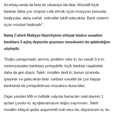
Azərbaycanda da belə bir situasiya ola bilər. Müxtəlif kiçik
banklar daha çox müştəri cəlb etmək üçün müəyyən bonuslar,
hədiyyələr, daha sərfəli xidmətlər təklif edəcəklər. Bank sistemi
üçün müsbət hadisədir”.
Natiq Cəfərli Maliyyə Nazirliyinin ehtiyat büdcə vəsaitini
banklara 3 aylıq depozitə qoyması məsələsini də qaldırdığını
söyləyib:
“Doğru yanaşmadır, amma, problem odur ki, bu vəsait 3-4 iri,
sistemyaradan banklara yerləşdirilir, kiçik banklar rəqabətdə
daha da geri düşür. Taleh müəllim dedi ki, bunun üzərində
işləyirlər və gələcəkdə belə sərbəst vəsaitin bir çox başqa
banklarda da yerləşdirilməsi müzakirə oluna bilər.
Digər yandan MB-ın həftəlik valyuta hərracları nəticələrinin 1
aydan çoxdur ki, açıqlamamasını doğru saymıram. Taleh
müəllim kifayət qədər arqumentli izah etsə də, düşünürəm ki, bu