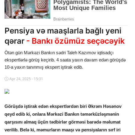
Dünya
Cəmiyyət
Pensiya və maaşlarla bağlı yeni
İdman
qərar
- Bankı özümüz seçəcəyik
Kriminal
Ötən gün Mərkəzi Bankın sədri Taleh Kazımov iqtisadçı
ekspertlərlə görüş keçirib. 4 saata yaxın davam edən görüşdə
Mövqe
10-a yaxın tanınmış ekspert iştirak edib.
Maraqlı
Apr 24, 2025 - 15:31
Sağlıq
Digər
Görüşdə iştirak edən ekspertlərdən biri Əkrəm Həsənov
qeyd edib ki, onlara Mərkəzi Bankın təmərküzləşmənin
qarşısını almaq üçün tədbirlər görməsi barədə məlumat
verilib. Belə ki, məmurların maaşı və pensiyaların sırf iri