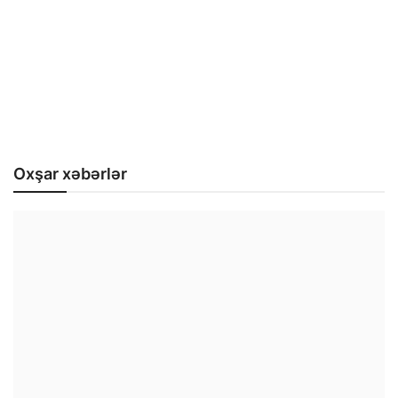
Oxşar xəbərlər