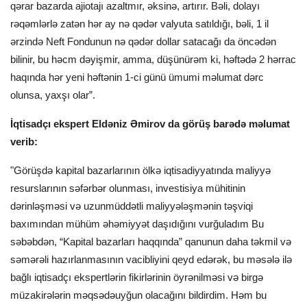
qərar bazarda ajiotajı azaltmır, əksinə, artırır. Bəli, dolayı
rəqəmlərlə zatən hər ay nə qədər valyuta satıldığı, bəli, 1 il
ərzində Neft Fondunun nə qədər dollar satacağı da öncədən
bilinir, bu həcm dəyişmir, amma, düşünürəm ki, həftədə 2 hərrac
haqında hər yeni həftənin 1-ci günü ümumi məlumat dərc
olunsa, yaxşı olar”.
İqtisadçı ekspert Eldəniz Əmirov da görüş barədə məlumat
verib:
"Görüşdə kapital bazarlarının ölkə iqtisadiyyatında maliyyə
resurslarının səfərbər olunması, investisiya mühitinin
dərinləşməsi və uzunmüddətli maliyyələşmənin təşviqi
baxımından mühüm əhəmiyyət daşıdığını vurğuladım Bu
səbəbdən, “Kapital bazarları haqqında” qanunun daha təkmil və
səmərəli hazırlanmasının vacibliyini qeyd edərək, bu məsələ ilə
bağlı iqtisadçı ekspertlərin fikirlərinin öyrənilməsi və birgə
müzakirələrin məqsədəuyğun olacağını bildirdim. Həm bu