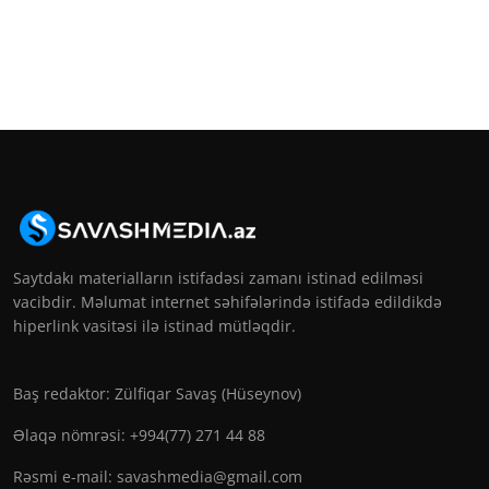
Saytdakı materialların istifadəsi zamanı istinad edilməsi
vacibdir. Məlumat internet səhifələrində istifadə edildikdə
hiperlink vasitəsi ilə istinad mütləqdir.
Baş redaktor: Zülfiqar Savaş (Hüseynov)
Əlaqə nömrəsi: +994(77) 271 44 88
Rəsmi e-mail:
savashmedia@gmail.com