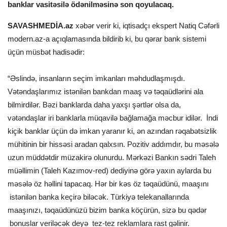
banklar vasitəsilə ödənilməsinə son qoyulacaq.
SAVASHMEDİA.az
xəbər verir ki, iqtisadçı ekspert Natiq Cəfərli
modern.az-a açıqlamasında bildirib ki, bu qərar bank sistemi
üçün müsbət hadisədir:
“Əslində, insanların seçim imkanları məhdudlaşmışdı.
Vətəndaşlarımız istənilən bankdan maaş və təqaüdlərini ala
bilmirdilər. Bəzi banklarda daha yaxşı şərtlər olsa da,
vətəndaşlar iri banklarla müqavilə bağlamağa məcbur idilər. İndi
kiçik banklar üçün də imkan yaranır ki, ən azından rəqabətsizlik
mühitinin bir hissəsi aradan qalxsın. Pozitiv addımdır, bu məsələ
uzun müddətdir müzakirə olunurdu. Mərkəzi Bankın sədri Taleh
müəllimin (Taleh Kazımov-red) dediyinə görə yaxın aylarda bu
məsələ öz həllini tapacaq. Hər bir kəs öz təqaüdünü, maaşını
istənilən banka keçirə biləcək. Türkiyə telekanallarında
maaşınızı, təqaüdünüzü bizim banka köçürün, sizə bu qədər
bonuslar veriləcək deyə tez-tez reklamlara rast gəlinir.