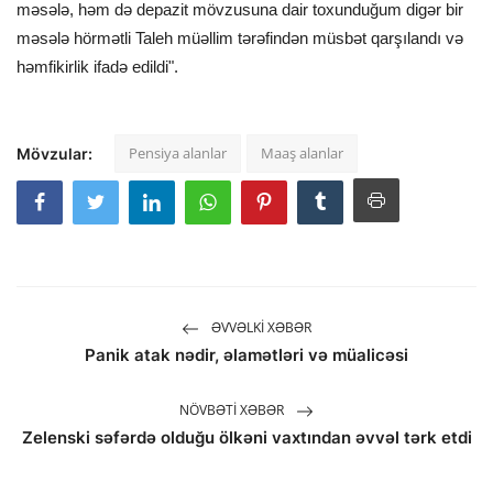
məsələ, həm də depazit mövzusuna dair toxunduğum digər bir
məsələ hörmətli Taleh müəllim tərəfindən müsbət qarşılandı və
həmfikirlik ifadə edildi".
Pensiya alanlar
Maaş alanlar
Mövzular:
ƏVVƏLKI XƏBƏR
Panik atak nədir, əlamətləri və müalicəsi
NÖVBƏTI XƏBƏR
Zelenski səfərdə olduğu ölkəni vaxtından əvvəl tərk etdi